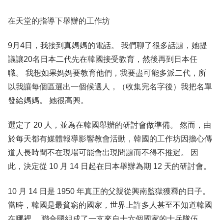
在天堂的指導下舉辦的工作坊
9月4日，我接到真媽媽的電話。 我們聊了很多話題，她提
議讓20名日本二代先在韓國接受教育，然後再到日本任
職。 我想如果媽媽要教育他們，我要盡可能多派二代，所
以我讓每個區選出一個候選人，（收集完名字後）我把名單
發給媽媽。 她很高興。
選定了 20 人，並為在韓國舉辦的研討會做準備。 然而，由
於每天都有媒體報導影響教會活動，韓國的工作坊因擔心傳
道人長時間不在現場可能會出現問題而不得不推遲。 因
此，決定從 10 月 14 日起在日本舉辦為期 12 天的研討會。
10 月 14 日是 1950 年真正的父親從興南監獄獲釋的日子。
當時，韓國是最貧窮的國家，世界上許多人甚至不知道韓國
在哪裡。 聯合國組成了一支來自十六個國家的士兵隊伍，