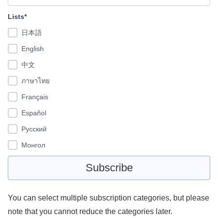
Lists*
日本語
English
中文
ภาษาไทย
Français
Español
Pусский
Монгол
You can select multiple subscription categories, but please
note that you cannot reduce the categories later.