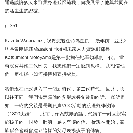
通過讓許多人來到我身邊並跟隨我，向我展示了他與我同在
的活生生的證據。”
p. 351
Kazuki Watanabe，祝賀您被任命為區長。 幾年前，亞太2
地區集團總裁Masaichi Hori和未來人力資源部部長
Katsumichi Motoyama是第一批擔任地區領導的二代。 當
時沒有其他二代部長，我想他們一定感到孤獨。 我相信他
們一定很擔心如何接待和支持成員。
我們現在正式進入了一個新時代，第二代時代。 因此，與
以往不同，我們決定讓他的父親說幾句鼓勵的話。 眾所周
知，一樹的父親是長期負責VOC活動的渡邊義雄牧師
（1800夫婦）。 此前，作為鼓勵的話，代讀了一封父親寫
給孩子的一封發自肺腑、感人至深的信。 從現在開始，家
族聯合會就會建立這樣的父母表揚孩子的傳統。