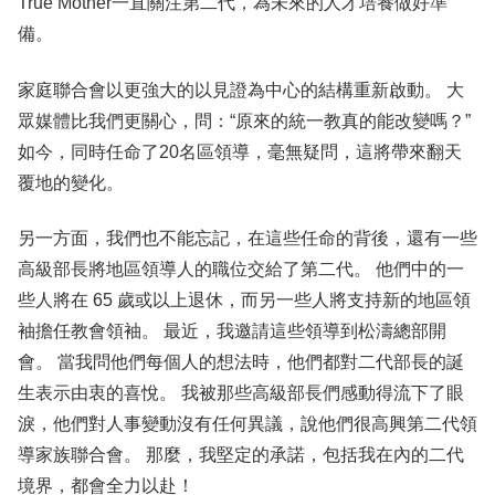
True Mother一直關注第二代，為未來的人才培養做好準
備。
家庭聯合會以更強大的以見證為中心的結構重新啟動。 大
眾媒體比我們更關心，問：“原來的統一教真的能改變嗎？”
如今，同時任命了20名區領導，毫無疑問，這將帶來翻天
覆地的變化。
另一方面，我們也不能忘記，在這些任命的背後，還有一些
高級部長將地區領導人的職位交給了第二代。 他們中的一
些人將在 65 歲或以上退休，而另一些人將支持新的地區領
袖擔任教會領袖。 最近，我邀請這些領導到松濤總部開
會。 當我問他們每個人的想法時，他們都對二代部長的誕
生表示由衷的喜悅。 我被那些高級部長們感動得流下了眼
淚，他們對人事變動沒有任何異議，說他們很高興第二代領
導家族聯合會。 那麼，我堅定的承諾，包括我在內的二代
境界，都會全力以赴！