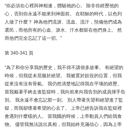
“你必須在心裡與神相連，體驗祂的心。 除非你經歷他的
心，否則你永遠不能來到神面前。 在耶穌的時代，以色列
人做了什麼？ 神為他們流淚、流血、流汗，預備他們成為
選民，而他所有的心血、淚水、汗水都留在他們身上。 然
而他們完全忘記了這一切。”
第 340-341 頁
“為了和你分享我的歷史，我不得不講很多故事。 有絕望的
時候，但我從未屈服於絕望。 我被置於奴役的位置，但我
從來沒有沒有骨氣。 我仍然清楚地記得我在平壤的經歷。
當我戴著手銬走進監獄時，我向前來向我告別的成員揮手告
別。 我永遠不會忘記那一刻。 別人帶著失望和絕望進了監
獄，而我卻懷著希望的心去了。 上帝已經告訴我在監獄裡
會遇到什麼樣的人。 當我餓的時候，上帝動員人們給我食
物。 儘管我無法說出真相，但我始終充滿信心，因為上帝