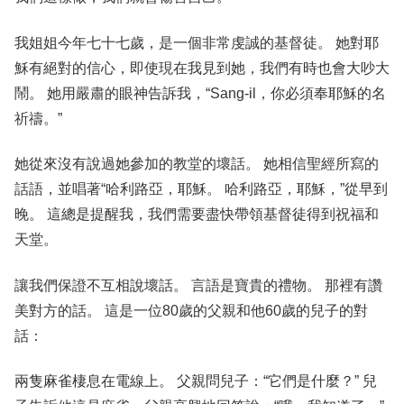
我姐姐今年七十七歲，是一個非常虔誠的基督徒。 她對耶
穌有絕對的信心，即使現在我見到她，我們有時也會大吵大
鬧。 她用嚴肅的眼神告訴我，“Sang-il，你必須奉耶穌的名
祈禱。”
她從來沒有說過她參加的教堂的壞話。 她相信聖經所寫的
話語，並唱著“哈利路亞，耶穌。 哈利路亞，耶穌，”從早到
晚。 這總是提醒我，我們需要盡快帶領基督徒得到祝福和
天堂。
讓我們保證不互相說壞話。 言語是寶貴的禮物。 那裡有讚
美對方的話。 這是一位80歲的父親和他60歲的兒子的對
話：
兩隻麻雀棲息在電線上。 父親問兒子：“它們是什麼？” 兒