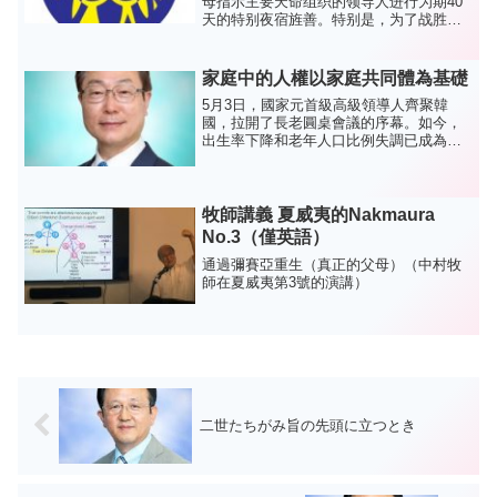
母指示主要天命组织的领导人进行为期40
天的特别夜宿旌善。特别是，为了战胜天
国日本所面临的所有挑战，所有领导人应
该以天心为中心，同心同德。让我们一起
努力，通过 40 天的特别课程来继承天国的
家庭中的人權以家庭共同體為基礎
财富。1. 课...
5月3日，國家元首級高級領導人齊聚韓
國，拉開了長老圓桌會議的序幕。如今，
出生率下降和老年人口比例失調已成為全
球性問題。 虐待老年人和侵犯他們的人權
正變得司空見慣。2月24日，世界各國元首
級別的高層領導人召開會議，推動成立這
樣一個小組，長老圓...
牧師講義 夏威夷的Nakmaura
No.3（僅英語）
通過彌賽亞重生（真正的父母）（中村牧
師在夏威夷第3號的演講）
二世たちがみ旨の先頭に立つとき