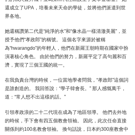
還成立了UPA，培養未來天命的學徒，並將他們派遣到世
界各地。
她還稱讚第二代是“純淨的水”和“像水晶一樣清澈美麗”，並
授予他們“孝政郎”的稱號。 這個名字來源於被稱
為“hwarangdo”的年輕人，他們在新羅王朝時期在國家中扮
演著核心角色。 由於他們的努力，新羅平定了高句麗和百
濟，實現了三個王國的統一。
在我負責台灣的時候，一位當地學者問我，“孝政郎”這個詞
是誰創造的。 我回答說：“學子韓會長。” 那人感慨萬千，
道：“常人想不出這樣的話。”
引領孝政浪的二十二代現在成為了地區領導。 他們去外地
的時候，手下會有四五個教會領袖。 因此，此次任命直接
關係到約100名教會領袖。 換句話說，日本約300座教會中