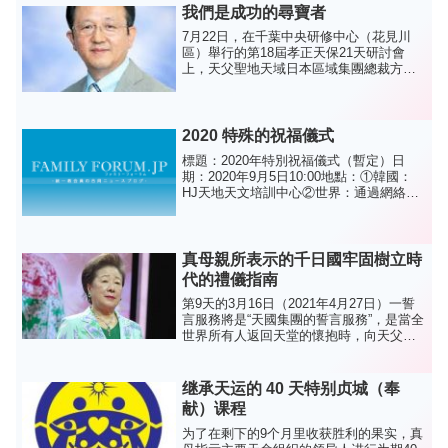
我們是成功的尋寶者
7月22日，在千葉中央研修中心（花見川
區）舉行的第18屆孝正天保21天研討會
上，天父聖地天域日本區域集團總裁方相
一發表了講話，千葉市）7月6日至7月28
日。區域集團總裁Bang鼓勵了許多參加活
動的二代界年輕人，並告訴他們“他們都是
遇到真正父...
2020 特殊的祝福儀式
標題：2020年特別祝福儀式（暫定）日
期：2020年9月5日10:00地點：①韓國：
HJ天地天文培訓中心②世界：通過網絡廣
播參加區域總部總部批准的教堂目標：①
有資格領取祝福並希望這次領取愛心的夫
婦②在教堂外結婚的第二代③解除了祝福
的第一代人...
真母親所表示的千日國牢固樹立時
代的禮儀指南
第9天的3月16日（2021年4月27日）一誓
言服務將是“天國集團的誓言服務”，是當全
世界所有人返回天堂的懷抱時，向天父以
及天地大地和人類的真正父母奉獻孝敬的
基本儀式。二在公司成立之前的質押服務
中，代表必須站在主體（丈夫）的前面，
继承天运的 40 天特别贞城（奉
而物體（妻...
献）课程
为了在剩下的9个月里收获胜利的果实，真