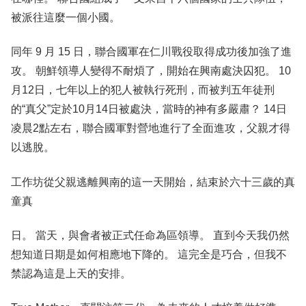
被派往這麼一個小國。
同年 9 月 15 日，聯合國軍在仁川戰役取得成功後加強了進
攻。 朝鮮領導人變得不耐煩了，開始在興南處決囚犯。 10
月12日，七年以上的犯人被執行死刑，而被判五年徒刑
的“真父”定於10月14日被處決，當時的神有多嚴肅？ 14日
凌晨2點左右，聯合國軍對營地進行了全面進攻，父親才得
以逃脫。
工作坊從父親逃離興南的這一天開始，結束於六十三歲的真
童真
日。 當天，與會者被正式任命為區領導。 直到今天我仍然
想知道日期是如何相應地下降的。 這完全是巧合，但我不
禁認為這是上天的安排。