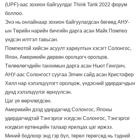
(UPF)-аас зохион байгуулдаг Think Tank 2022 форум
боллоо.
Энэ нь онлайнаар зохион байгуулагдсан бөгөөд АНУ-
ын Төрийн нарийн бичгийн дарга асан Майк Помпео
үндсэн илтгэл тавьсан.
Помпеотой хийсэн асуулт хариултын хэсэгт Солонгос,
Япон, Америкийн дөрвөн оролцогч оролцов.
Төлөөлөгчдийн танхимын дарга асан Ньют Гингрич,
АНУ-аас Солонгост суугаа Элчин сайд асан Кристофер
Хилл нар хэлэлцүүлэгт оролцож, үндэсний удирдагчдын
дунд хэлэлцүүлэг өрнүүлсэн.
Цаг үе өөрчлөгдсөн.
Америкийн дээд удирдагчид Солонгос, Японы
удирдагчидтай Тэнгэрлэг нэгдсэн Солонгос, Тэнгэрлэг
нэгдмэл ертөнцийн талаар ярилцах цаг иржээ.
Миний бодлоор энд гэр бүл, төрөл төрөгсөд нь тэдний