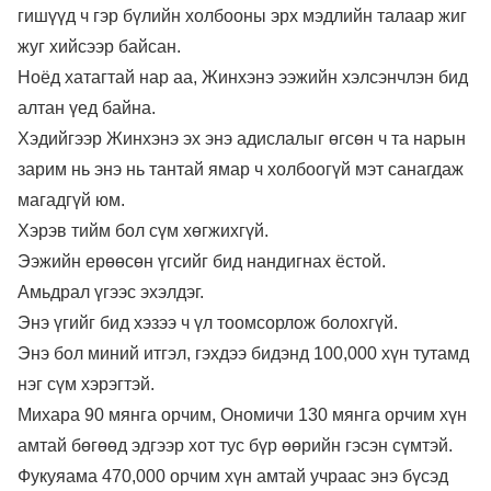
гишүүд ч гэр бүлийн холбооны эрх мэдлийн талаар жиг
жуг хийсээр байсан.
Ноёд хатагтай нар аа, Жинхэнэ ээжийн хэлсэнчлэн бид
алтан үед байна.
Хэдийгээр Жинхэнэ эх энэ адислалыг өгсөн ч та нарын
зарим нь энэ нь тантай ямар ч холбоогүй мэт санагдаж
магадгүй юм.
Хэрэв тийм бол сүм хөгжихгүй.
Ээжийн ерөөсөн үгсийг бид нандигнах ёстой.
Амьдрал үгээс эхэлдэг.
Энэ үгийг бид хэзээ ч үл тоомсорлож болохгүй.
Энэ бол миний итгэл, гэхдээ бидэнд 100,000 хүн тутамд
нэг сүм хэрэгтэй.
Михара 90 мянга орчим, Ономичи 130 мянга орчим хүн
амтай бөгөөд эдгээр хот тус бүр өөрийн гэсэн сүмтэй.
Фукуяама 470,000 орчим хүн амтай учраас энэ бүсэд