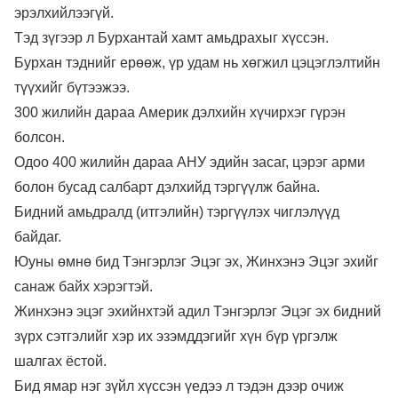
эрэлхийлээгүй.
Тэд зүгээр л Бурхантай хамт амьдрахыг хүссэн.
Бурхан тэднийг ерөөж, үр удам нь хөгжил цэцэглэлтийн
түүхийг бүтээжээ.
300 жилийн дараа Америк дэлхийн хүчирхэг гүрэн
болсон.
Одоо 400 жилийн дараа АНУ эдийн засаг, цэрэг арми
болон бусад салбарт дэлхийд тэргүүлж байна.
Бидний амьдралд (итгэлийн) тэргүүлэх чиглэлүүд
байдаг.
Юуны өмнө бид Тэнгэрлэг Эцэг эх, Жинхэнэ Эцэг эхийг
санаж байх хэрэгтэй.
Жинхэнэ эцэг эхийнхтэй адил Тэнгэрлэг Эцэг эх бидний
зүрх сэтгэлийг хэр их эзэмддэгийг хүн бүр үргэлж
шалгах ёстой.
Бид ямар нэг зүйл хүссэн үедээ л тэдэн дээр очиж