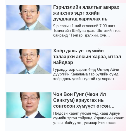
Гэрчлэлийн ялалтыг авчрах
жинхэнэ эцэг эхийн
дуудлагад хариулах нь
9-р сарын 1-ний өглөөний 7:00 цагт
Токиогийн Шибуяа дахь Шотогийн төв
байранд "Тэнгэр, дэлхий, хүн
төрөлхтний эцэг эх бо...
Хоёр дахь үе: сүмийн
талаархи алсын хараа, итгэл
найдвар
Гуравдугаар сарын 4-нд Өмнөд Айчи
дүүргийн Канаяама гэр бүлийн сүмд
хоёр дахь үеийн тусгай цугларалт
болж, Тэнгэрлэг Япо...
Чон Вон Гунг (Чеон Ил
Санктум) ариусгах нь
сонгосон хүмүүст өгсөн
тэнгэрийн хүсэл юм.
Нэгдсэн хаант улсын үед хаад Ариун
сүмийн эргэн тойронд Израилийн хаант
улсыг байгуулж, улмаар Египетээс
гарсан үед анх ...