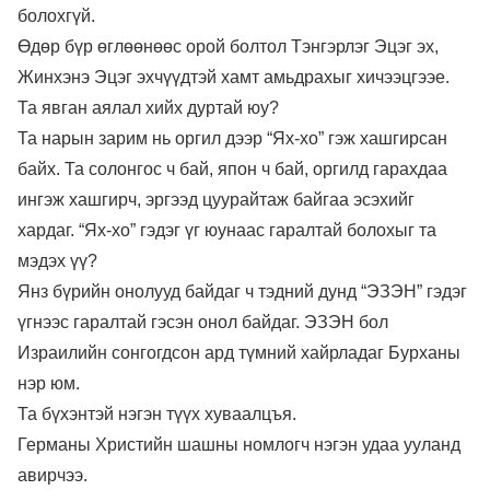
болохгүй.
Өдөр бүр өглөөнөөс орой болтол Тэнгэрлэг Эцэг эх,
Жинхэнэ Эцэг эхчүүдтэй хамт амьдрахыг хичээцгээе.
Та явган аялал хийх дуртай юу?
Та нарын зарим нь оргил дээр “Ях-хо” гэж хашгирсан
байх. Та солонгос ч бай, япон ч бай, оргилд гарахдаа
ингэж хашгирч, эргээд цуурайтаж байгаа эсэхийг
хардаг. “Ях-хо” гэдэг үг юунаас гаралтай болохыг та
мэдэх үү?
Янз бүрийн онолууд байдаг ч тэдний дунд “ЭЗЭН” гэдэг
үгнээс гаралтай гэсэн онол байдаг. ЭЗЭН бол
Израилийн сонгогдсон ард түмний хайрладаг Бурханы
нэр юм.
Та бүхэнтэй нэгэн түүх хуваалцъя.
Германы Христийн шашны номлогч нэгэн удаа ууланд
авирчээ.