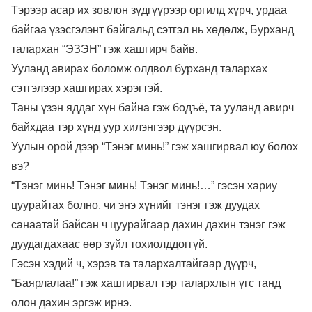
Тэрээр асар их зовлон зүдгүүрээр оргилд хүрч, урдаа
байгаа үзэсгэлэнт байгальд сэтгэл нь хөдөлж, Бурханд
талархан “ЭЗЭН” гэж хашгирч байв.
Ууланд авирах боломж олдвол бурханд талархах
сэтгэлээр хашгирах хэрэгтэй.
Таны үзэн яддаг хүн байна гэж бодъё, та ууланд авирч
байхдаа тэр хүнд уур хилэнгээр дүүрсэн.
Уулын орой дээр “Тэнэг минь!” гэж хашгирвал юу болох
вэ?
“Тэнэг минь! Тэнэг минь! Тэнэг минь!…” гэсэн хариу
цуурайтах болно, чи энэ хүнийг тэнэг гэж дуудах
санаатай байсан ч цуурайгаар дахин дахин тэнэг гэж
дуудагдахаас өөр зүйл тохиолддоггүй.
Гэсэн хэдий ч, хэрэв та талархалтайгаар дүүрч,
“Баярлалаа!” гэж хашгирвал тэр талархлын үгс танд
олон дахин эргэж ирнэ.