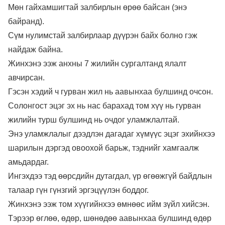
Мөн гайхамшигтай залбирлын өрөө байсан (энэ
байранд).
Сүм нулимстай залбирлаар дүүрэн байх болно гэж
найдаж байна.
Жинхэнэ ээж анхны 7 жилийн сургалтанд ялалт
авчирсан.
Гэсэн хэдий ч гурван жил нь аавынхаа булшинд очсон.
Солонгост эцэг эх нь нас барахад том хүү нь гурван
жилийн турш булшинд нь очдог уламжлалтай.
Энэ уламжлалыг дээдлэн дагадаг хүмүүс эцэг эхийнхээ
шарилын дэргэд овоохой барьж, тэднийг хамгаалж
амьдардаг.
Ингэхдээ тэд өөрсдийн дутагдал, үр өгөөжгүй байдлын
талаар гүн гүнзгий эргэцүүлэн боддог.
Жинхэнэ ээж том хүүгийнхээ өмнөөс ийм зүйл хийсэн.
Тэрээр өглөө, өдөр, шөнөдөө аавынхаа булшинд өдөр