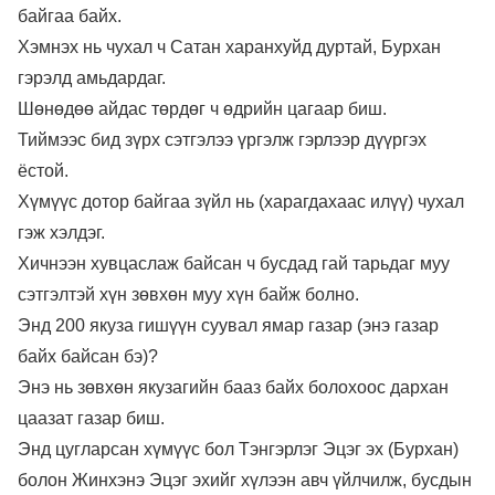
байгаа байх.
Хэмнэх нь чухал ч Сатан харанхуйд дуртай, Бурхан
гэрэлд амьдардаг.
Шөнөдөө айдас төрдөг ч өдрийн цагаар биш.
Тиймээс бид зүрх сэтгэлээ үргэлж гэрлээр дүүргэх
ёстой.
Хүмүүс дотор байгаа зүйл нь (харагдахаас илүү) чухал
гэж хэлдэг.
Хичнээн хувцаслаж байсан ч бусдад гай тарьдаг муу
сэтгэлтэй хүн зөвхөн муу хүн байж болно.
Энд 200 якуза гишүүн суувал ямар газар (энэ газар
байх байсан бэ)?
Энэ нь зөвхөн якузагийн бааз байх болохоос дархан
цаазат газар биш.
Энд цугларсан хүмүүс бол Тэнгэрлэг Эцэг эх (Бурхан)
болон Жинхэнэ Эцэг эхийг хүлээн авч үйлчилж, бусдын