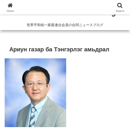
Home
Search
世界平和統一家庭連合会員の合同ニュースブログ
Ариун газар ба Тэнгэрлэг амьдрал