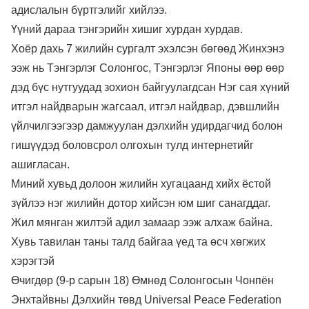
адислалын бүртгэлийг хийлээ.
Үүний дараа тэнгэрийн хишиг хурдан хурдав.
Хоёр дахь 7 жилийн сургалт эхэлсэн бөгөөд Жинхэнэ
ээж нь Тэнгэрлэг Солонгос, Тэнгэрлэг Японы өөр өөр
дэд бүс нутгуудад зохион байгуулагдсан Нэг сая хүний
итгэл найдварын жагсаал, итгэл найдвар, дэвшлийн
үйлчилгээгээр дамжуулан дэлхийн удирдагчид болон
гишүүдэд боловсрол олгохын тулд интернетийг
ашигласан.
Миний хувьд долоон жилийн хугацаанд хийх ёстой
зүйлээ нэг жилийн дотор хийсэн юм шиг санагддаг.
Жил мянган жилтэй адил замаар ээж алхаж байна.
Хувь тавилан таны талд байгаа үед та өсч хөгжих
хэрэгтэй
Өчигдөр (9-р сарын 18) Өмнөд Солонгосын Чонпён
Энхтайвны Дэлхийн төвд Universal Peace Federation