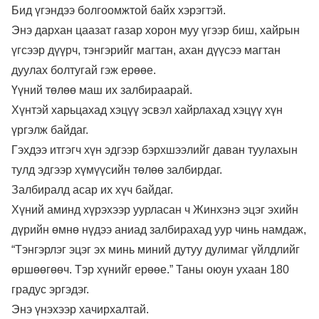
Бид үгэндээ болгоомжтой байх хэрэгтэй.
Энэ дархан цаазат газар хорон муу үгээр биш, хайрын
үгсээр дүүрч, тэнгэрийг магтан, ахан дүүсээ магтан
дуулах болтугай гэж ерөөе.
Үүний төлөө маш их залбираарай.
Хүнтэй харьцахад хэцүү эсвэл хайрлахад хэцүү хүн
үргэлж байдаг.
Гэхдээ итгэгч хүн эдгээр бэрхшээлийг даван туулахын
тулд эдгээр хүмүүсийн төлөө залбирдаг.
Залбиралд асар их хүч байдаг.
Хүний аминд хүрэхээр уурласан ч Жинхэнэ эцэг эхийн
дүрийн өмнө нүдээ аниад залбирахад уур чинь намдаж,
“Тэнгэрлэг эцэг эх минь миний дутуу дулимаг үйлдлийг
өршөөгөөч. Тэр хүнийг ерөөе.” Таны оюун ухаан 180
градус эргэдэг.
Энэ үнэхээр хачирхалтай.