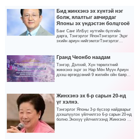
Бид жинхэнэ эх хүнтэй нэг
болж, ялалтыг авчирдаг
Японы эх үндэстэн болцгооё
Банг Санг ИлБүс нутгийн бүлгийн
дарга, Тэнгэрлэг ЯпонТэнгэрлэг Эцэг
эхийн ариун нийгэмлэгТэнгэрлэг
Японы гэр бүлийн холб...
Гранд Чеонбо наадам
Тэнгэр, Дэлхий, Хүн төрөлхтний
жинхэнэ эцэг эх Нар Мён Мүүн Ариун
дээш өргөгдсөний 9 жилийн ойн баяр
2021 оны 10 -р сары...
Жинхэнэ эх 6-р сарын 20-нд
үг хэлнэ.
Тэнгэрлэг Японы 3-р бүсээр найдварыг
дээшлүүлэх үйлчилгээ 6-р сарын 20-нд
болно.Энэхүү үйлчилгээнд Жинхэнэ эх
11:00 цага...