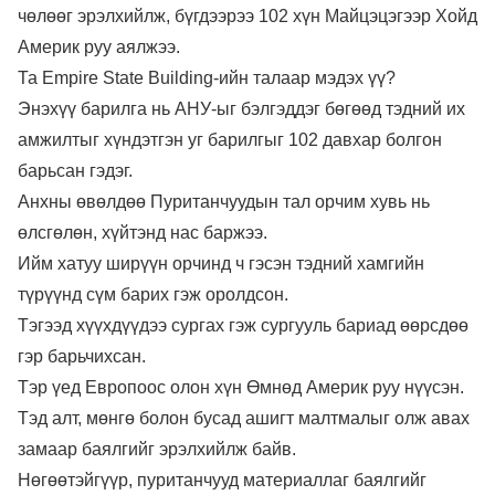
чөлөөг эрэлхийлж, бүгдээрээ 102 хүн Майцэцэгээр Хойд
Америк руу аялжээ.
Та Empire State Building-ийн талаар мэдэх үү?
Энэхүү барилга нь АНУ-ыг бэлгэддэг бөгөөд тэдний их
амжилтыг хүндэтгэн уг барилгыг 102 давхар болгон
барьсан гэдэг.
Анхны өвөлдөө Пуританчуудын тал орчим хувь нь
өлсгөлөн, хүйтэнд нас баржээ.
Ийм хатуу ширүүн орчинд ч гэсэн тэдний хамгийн
түрүүнд сүм барих гэж оролдсон.
Тэгээд хүүхдүүдээ сургах гэж сургууль бариад өөрсдөө
гэр барьчихсан.
Тэр үед Европоос олон хүн Өмнөд Америк руу нүүсэн.
Тэд алт, мөнгө болон бусад ашигт малтмалыг олж авах
замаар баялгийг эрэлхийлж байв.
Нөгөөтэйгүүр, пуританчууд материаллаг баялгийг