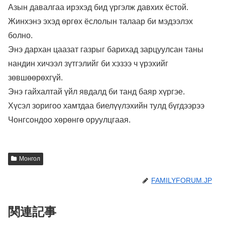
Азын давалгаа ирэхэд бид үргэлж давхих ёстой.
Жинхэнэ эхэд өргөх ёслолын талаар би мэдээлэх
болно.
Энэ дархан цаазат газрыг барихад зарцуулсан таны
нандин хичээл зүтгэлийг би хэзээ ч үрэхийг
зөвшөөрөхгүй.
Энэ гайхалтай үйл явдалд би танд баяр хүргэе.
Хүсэл зоригоо хамтдаа биелүүлэхийн тулд бүгдээрээ
Чонгсондоо хөрөнгө оруулцгаая.
Монгол
FAMILYFORUM.JP
関連記事