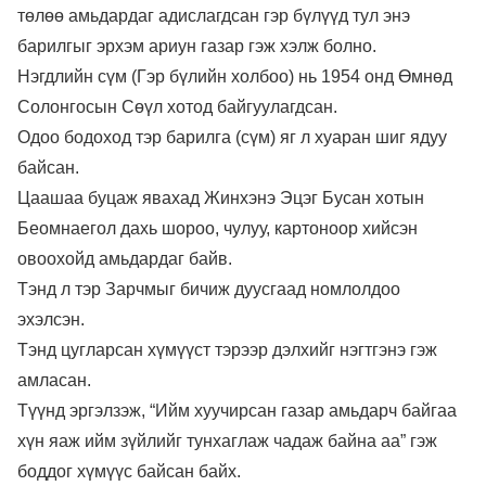
төлөө амьдардаг адислагдсан гэр бүлүүд тул энэ
барилгыг эрхэм ариун газар гэж хэлж болно.
Нэгдлийн сүм (Гэр бүлийн холбоо) нь 1954 онд Өмнөд
Солонгосын Сөүл хотод байгуулагдсан.
Одоо бодоход тэр барилга (сүм) яг л хуаран шиг ядуу
байсан.
Цаашаа буцаж явахад Жинхэнэ Эцэг Бусан хотын
Беомнаегол дахь шороо, чулуу, картоноор хийсэн
овоохойд амьдардаг байв.
Тэнд л тэр Зарчмыг бичиж дуусгаад номлолдоо
эхэлсэн.
Тэнд цугларсан хүмүүст тэрээр дэлхийг нэгтгэнэ гэж
амласан.
Түүнд эргэлзэж, “Ийм хуучирсан газар амьдарч байгаа
хүн яаж ийм зүйлийг тунхаглаж чадаж байна аа” гэж
боддог хүмүүс байсан байх.