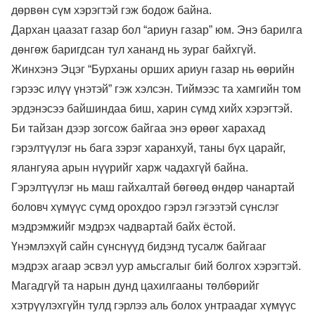
дөрвөн сүм хэрэгтэй гэж бодож байна.
Дархан цаазат газар бол “ариун газар” юм. Энэ барилга
дөнгөж баригдсан тул хананд нь зураг байхгүй.
Жинхэнэ Эцэг “Бурханы орших ариун газар нь өөрийн
гэрээс илүү үнэтэй” гэж хэлсэн. Тиймээс та хамгийн том
эрдэнэсээ байшиндаа биш, харин сүмд хийх хэрэгтэй.
Би тайзан дээр зогсож байгаа энэ өрөөг харахад
гэрэлтүүлэг нь бага зэрэг харанхуй, таны бүх царайг,
ялангуяа арын нүүрийг харж чадахгүй байна.
Гэрэлтүүлэг нь маш гайхалтай бөгөөд өндөр чанартай
боловч хүмүүс сүмд орохдоо гэрэл гэгээтэй сүнслэг
мэдрэмжийг мэдрэх чадвартай байх ёстой.
Үнэмлэхүй сайн сүнснүүд бидэнд тусалж байгааг
мэдрэх агаар эсвэл уур амьсгалыг бий болгох хэрэгтэй.
Магадгүй та нарын дунд цахилгааны төлбөрийг
хэтрүүлэхгүйн тулд гэрлээ аль болох унтраадаг хүмүүс