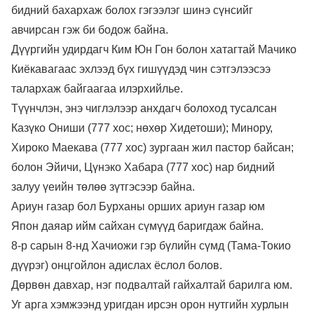
бидний бахархаж болох гэгээлэг шинэ сүнсийг
авчирсан гэж би бодож байна.
Дүүргийн удирдагч Ким Юн Гон болон хатагтай Мачико
Киёкавагаас эхлээд бүх гишүүдэд чин сэтгэлээсээ
талархаж байгаагаа илэрхийлье.
Түүнчлэн, энэ чиглэлээр анхдагч болоход тусалсан
Казүко Ониши (777 хос; нөхөр Хидетоши); Минору,
Хироко Маекава (777 хос) зургаан жил пастор байсан;
болон Эйичи, Цүнэко Хабара (777 хос) нар бидний
залуу үеийн төлөө зүтгэсээр байна.
Ариун газар бол Бурханы орших ариун газар юм
Япон даяар ийм сайхан сүмүүд баригдаж байна.
8-р сарын 8-нд Хачиожи гэр бүлийн сүмд (Тама-Токио
дүүрэг) онцгойлон адислах ёслол болов.
Дөрвөн давхар, нэг подвалтай гайхалтай барилга юм.
Уг арга хэмжээнд уригдан ирсэн орон нутгийн хурлын