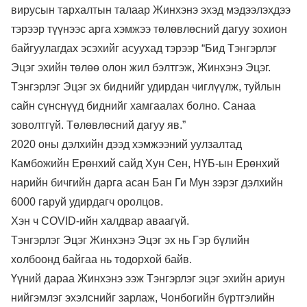
вирусын тархалтын талаар Жинхэнэ эхэд мэдээлэхдээ
тэрээр түүнээс арга хэмжээ төлөвлөсний дагуу зохион
байгуулагдах эсэхийг асуухад тэрээр “Бид Тэнгэрлэг
Эцэг эхийн төлөө олон жил бэлтгэж, Жинхэнэ Эцэг.
Тэнгэрлэг Эцэг эх биднийг удирдан чиглүүлж, туйлын
сайн сүнснүүд биднийг хамгаалах болно. Санаа
зоволтгүй. Төлөвлөсний дагуу яв.”
2020 оны дэлхийн дээд хэмжээний уулзалтад
Камбожийн Ерөнхий сайд Хун Сен, НҮБ-ын Ерөнхий
нарийн бичгийн дарга асан Бан Ги Мун зэрэг дэлхийн
6000 гаруй удирдагч оролцов.
Хэн ч COVID-ийн халдвар аваагүй.
Тэнгэрлэг Эцэг Жинхэнэ Эцэг эх нь Гэр бүлийн
холбоонд байгаа нь тодорхой байв.
Үүний дараа Жинхэнэ ээж Тэнгэрлэг эцэг эхийн ариун
нийгэмлэг эхэлснийг зарлаж, Чонбогийн бүртгэлийн