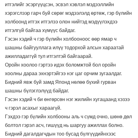
итгэлийг эсэргүүцсэн, эсвэл хэвлэл мэдээллийн
хэрэгслээр гарч буй сөрөг мэдээлэлд өртөж, гэр бүлийн
холбоонд итгэх итгэлээ олон нийтэд мэдүүлэхдээ
итгэлгүй байгаа хүмүүс байдаг.
Гэсэн хэдий ч гэр бүлийн холбооноос өөр ямар ч
шашны байгууллага илүү тодорхой алсын хараатай
ажилладаггүй тул итгэлтэй байгаарай.
Оройн хоолоо гэртээ идэх боломжтой бол оройн
хоолны дараа эхнэртэйгээ нэг цаг орчим зугаалдаг.
Бидний явж буй замд Японд нөлөө бүхий гурван
шашны бүлэглэлүүд байдаг.
Гэсэн хэдий ч би өнгөрсөн нэг жилийн хугацаанд хэзээ
ч гэрэл асахыг хараагүй.
Гэхдээ гэр бүлийн холбооны аль ч сүмд очно, шөнө дөл
болтол гэрэл асч, гишүүд нь шаргуу ажиллах болно.
Бидний дагалдагчдын тоо бусад бүлгүүдийнхээс