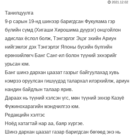
2021.12.02
Танилцуулга
9-р сарын 19-нд шинээр баригдсан Фукуяама гэр
бүлийн сүмд (Хигаши Хирошима дүүрэг) онцгойлон
адислах ёслол болж, Тэнгэрлэг Эцэг эхийн Ариун
нийгэмлэг дэх Тэнгэрлэг Японы бүсийн бүлгийн
ерөнхийлөгч Банг Санг-ил болон түүний эхнэрийг
урьсан юм.
Банг шинэ дархан цаазат газрыг байгуулахад хувь
нэмрээ оруулсан гишүүдэд талархал илэрхийлж, ариун
нандин байдлын талаар ярив.
Дараах нь түүний хэлсэн үгс, мөн түүний эхнэр Казүё
Фүжинохарагийн мэндчилгээ юм.
Редакцийн хэлтэс
Ноёд хатагтай нар аа, баяр хүргэе.
Шинэ дархан цаазат газар баригдсан бөгөөд энэ нь