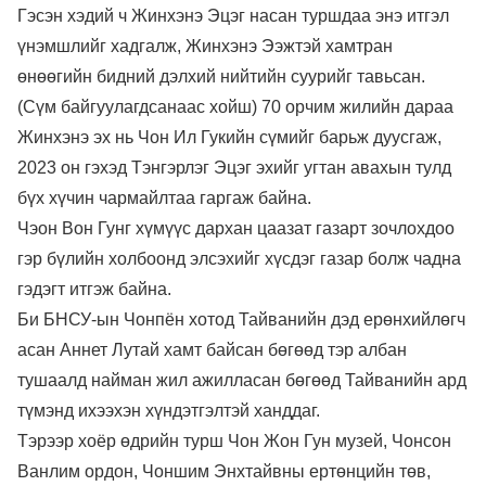
Гэсэн хэдий ч Жинхэнэ Эцэг насан туршдаа энэ итгэл
үнэмшлийг хадгалж, Жинхэнэ Ээжтэй хамтран
өнөөгийн бидний дэлхий нийтийн суурийг тавьсан.
(Сүм байгуулагдсанаас хойш) 70 орчим жилийн дараа
Жинхэнэ эх нь Чон Ил Гукийн сүмийг барьж дуусгаж,
2023 он гэхэд Тэнгэрлэг Эцэг эхийг угтан авахын тулд
бүх хүчин чармайлтаа гаргаж байна.
Чэон Вон Гунг хүмүүс дархан цаазат газарт зочлохдоо
гэр бүлийн холбоонд элсэхийг хүсдэг газар болж чадна
гэдэгт итгэж байна.
Би БНСУ-ын Чонпён хотод Тайванийн дэд ерөнхийлөгч
асан Аннет Лутай хамт байсан бөгөөд тэр албан
тушаалд найман жил ажилласан бөгөөд Тайванийн ард
түмэнд ихээхэн хүндэтгэлтэй ханддаг.
Тэрээр хоёр өдрийн турш Чон Жон Гун музей, Чонсон
Ванлим ордон, Чоншим Энхтайвны ертөнцийн төв,