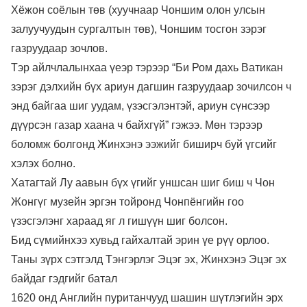
Хёжон соёлын төв (хуучнаар Чоншим олон улсын
залуучуудын сургалтын төв), Чоншим тосгон зэрэг
газруудаар зочлов.
Тэр айлчлалынхаа үеэр тэрээр “Би Ром дахь Ватикан
зэрэг дэлхийн бүх ариун дагшин газруудаар зочилсон ч
энд байгаа шиг уудам, үзэсгэлэнтэй, ариун сүнсээр
дүүрсэн газар хаана ч байхгүй” гэжээ. Мөн тэрээр
боломж болгонд Жинхэнэ ээжийг биширч буй үгсийг
хэлэх болно.
Хатагтай Лу аавын бүх үгийг уншсан шиг биш ч Чон
Жонгүг музейн эргэн тойронд Чонпёнгийн гоо
үзэсгэлэнг хараад яг л гишүүн шиг болсон.
Бид сүмийнхээ хувьд гайхалтай эрин үе рүү орлоо.
Таны зүрх сэтгэлд Тэнгэрлэг Эцэг эх, Жинхэнэ Эцэг эх
байдаг гэдгийг батал
1620 онд Английн пуританчууд шашин шүтлэгийн эрх