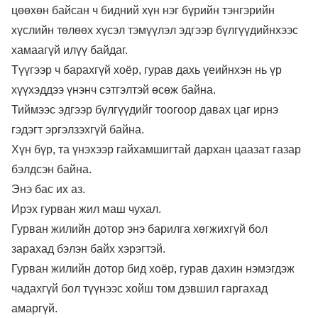
цөөхөн байсан ч бидний хүн нэг бүрийн тэнгэрийн
хүслийн төлөөх хүсэл тэмүүлэл эдгээр бүлгүүдийнхээс
хамаагүй илүү байдаг.
Түүгээр ч барахгүй хоёр, гурав дахь үеийнхэн нь үр
хүүхэддээ үнэнч сэтгэлтэй өсөж байна.
Тиймээс эдгээр бүлгүүдийг тоогоор давах цаг ирнэ
гэдэгт эргэлзэхгүй байна.
Хүн бүр, та үнэхээр гайхамшигтай дархан цаазат газар
бэлдсэн байна.
Энэ бас их аз.
Ирэх гурван жил маш чухал.
Гурван жилийн дотор энэ барилга хөгжихгүй бол
зарахад бэлэн байх хэрэгтэй.
Гурван жилийн дотор бид хоёр, гурав дахин нэмэгдэж
чадахгүй бол түүнээс хойш том дэвшил гаргахад
амаргүй.