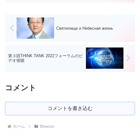
Святилище и Небесная жизнь
第３回THINK TANK 2022フォーラムのビ
デオ視聴
コメント
コメントを書き込む
ホーム
Монгол