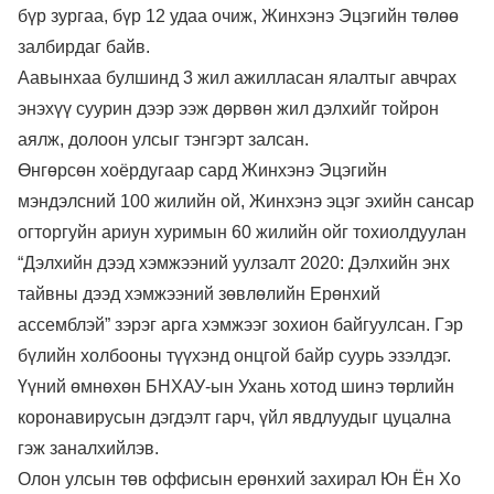
бүр зургаа, бүр 12 удаа очиж, Жинхэнэ Эцэгийн төлөө
залбирдаг байв.
Аавынхаа булшинд 3 жил ажилласан ялалтыг авчрах
энэхүү суурин дээр ээж дөрвөн жил дэлхийг тойрон
аялж, долоон улсыг тэнгэрт залсан.
Өнгөрсөн хоёрдугаар сард Жинхэнэ Эцэгийн
мэндэлсний 100 жилийн ой, Жинхэнэ эцэг эхийн сансар
огторгуйн ариун хуримын 60 жилийн ойг тохиолдуулан
“Дэлхийн дээд хэмжээний уулзалт 2020: Дэлхийн энх
тайвны дээд хэмжээний зөвлөлийн Ерөнхий
ассемблэй” зэрэг арга хэмжээг зохион байгуулсан. Гэр
бүлийн холбооны түүхэнд онцгой байр суурь эзэлдэг.
Үүний өмнөхөн БНХАУ-ын Ухань хотод шинэ төрлийн
коронавирусын дэгдэлт гарч, үйл явдлуудыг цуцална
гэж заналхийлэв.
Олон улсын төв оффисын ерөнхий захирал Юн Ён Хо