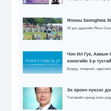
Японы Seonghwa 39
39 дэх удаагийн Япон Сон
Чон Ил Гук, Аавын 
хоногийн 3-р тусгай
Бүгдэд, талархал, адислал
Эх оронч хүнээс дэ
Тэнгэрийн оронд олон үндэс