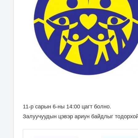
11-р сарын 6-ны 14:00 цагт болно.
Залуучуудын цэвэр ариун байдлыг тодорхо