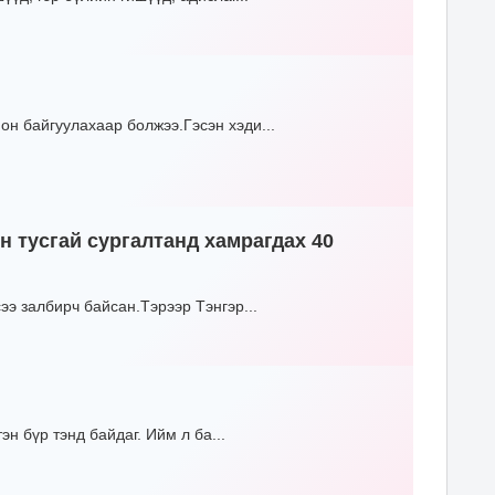
он байгуулахаар болжээ.Гэсэн хэди...
н тусгай сургалтанд хамрагдах 40
ээ залбирч байсан.Тэрээр Тэнгэр...
эн бүр тэнд байдаг. Ийм л ба...