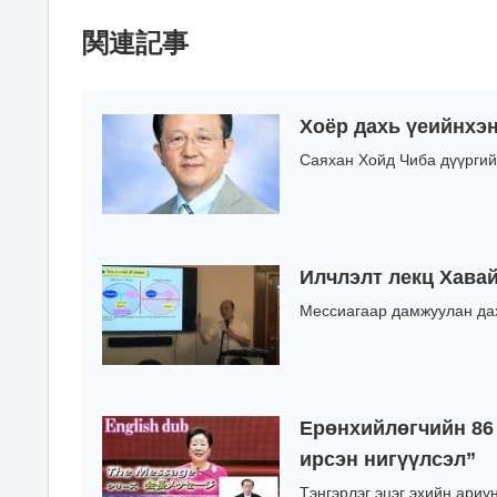
関連記事
Хоёр дахь үеийнхэ
Саяхан Хойд Чиба дүүргий
Илчлэлт лекц Хавай
Мессиагаар дамжуулан дах
Ерөнхийлөгчийн 86 
ирсэн нигүүлсэл”
Тэнгэрлэг эцэг эхийн ариу