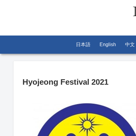
日本語
English
中文
Hyojeong Festival 2021