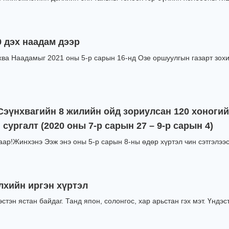
 дэх наадам дээр
хва Наадамыг 2021 оны 5-р сарын 16-нд Озе оршуулгын газарт зохи
Сэүнхвагийн 8 жилийн ойд зориулсан 120 хоногий
 сургалт (2020 оны 7-р сарын 27 – 9-р сарын 4)
аар!Жинхэнэ Ээж энэ оны 5-р сарын 8-ны өдөр хүртэл чин сэтгэлээс
лхийн иргэн хүртэл
тэн ястан байдаг. Танд япон, солонгос, хар арьстан гэх мэт. Үндэст