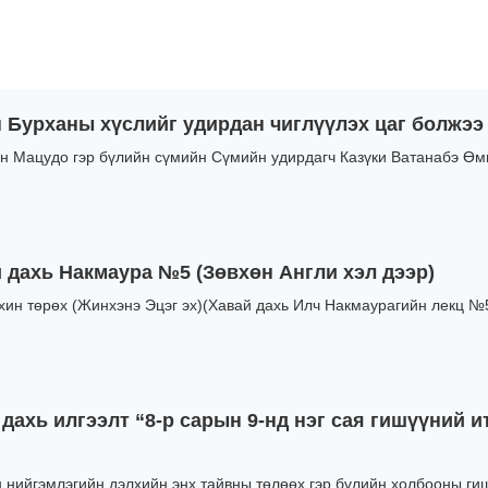
н Бурханы хүслийг удирдан чиглүүлэх цаг болжээ
н Мацудо гэр бүлийн сүмийн Сүмийн удирдагч Казүки Ватанабэ Өмнө
 дахь Накмаура №5 (Зөвхөн Англи хэл дээр)
ин төрөх (Жинхэнэ Эцэг эх)(Хавай дахь Илч Накмаурагийн лекц №
дахь илгээлт “8-р сарын 9-нд нэг сая гишүүний 
н нийгэмлэгийн дэлхийн энх тайвны төлөөх гэр бүлийн холбооны гишү