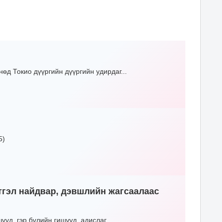
д Токио дүүргийн дүүргийн удирдаг...
5)
итгэл найдвар, дэвшлийн жагсаалаас
үд, гэр бүлийн гишүүд, адислаг...