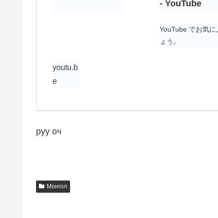
- YouTube
YouTube で
ょう。
youtu.b
e
руу оч
Монгол