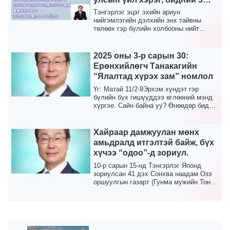
том зорилгын дагуу хийсэн
Тэнгэрлэг эцэг эхийн ариун
прогноз төлөв
нийгэмлэгийн дэлхийн энх тайвны
төлөөх гэр бүлийн холбооны нийт
гишүүд, гэр бүлийн гишүүд, ад...
2025 оны 3-р сарын 30:
Ерөнхийлөгч Танакагийн
“Ялалтад хүрэх зам” номлол
Үг: Матай 11/2-9Эрхэм хүндэт гэр
бүлийн бүх гишүүддээ өглөөний мэнд
хүргэе. Сайн байна уу? Өнөөдөр бид
шууд нэвтрүүлэгтэ...
Хайраар дамжуулан мөнх
амьдралд итгэлтэй байж, бүх
хүчээ “одоо”-д зориул.
10-р сарын 15-нд Тэнгэрлэг Японд
зориулсан 41 дэх Сонхва наадам Озэ
оршуулгын газарт (Гунма мужийн Тоне
мужийн Каташина ...