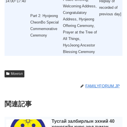
14:00~17:40
Replay of
Welcoming Address,
recorded of
Congratulatory
previous day]
Part 2: Hyojeong
Address, Hyojeong
CheonBo Special
Offering Ceremony,
Commemorative
Prayer at the Tree of
Ceremony
All Things,
HyoJeong Ancestor
Blessing Ceremony
Монгол
FAMILYFORUM.JP
関連記事
Тусгай залбирлын эхний 40
хоногийн курс ард түмэн,