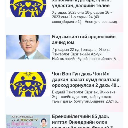
үндэстэн, дэлхийн төлөө
Хугацаа: 2023 оны 10-р сарын 16 ~
2023 оны 11-р сарын 24 (40
хоног)Зорилго:1） Япон улс зөв замд
орж, тэнгэрийн азыг хүрт...
Бид амжилттай эрдэнэсийн
анчид юм
7-р сарын 22-нд Тэнгэрлэг Японы
Тэнгэрлэг Эцэг эхийн Ариун
Нийгэмлэгийн бүсийн ерөнхийлөгч Банг
Санг Ил Чибагийн төв сур...
Чон Вон Гун дахь Чон Ил
дархан цаазат сүмд ялалтаар
ороход зориулсан 2 дахь 40
хоногийн онцгой мөргөлийн
Бидний Тэнгэрлэг Эцэг эх, Жинхэнэ
үе
Эцэг эхийн адислал, хайр үргэлж
таныг дагах болтугай.Биднийг 2024 оны
шинэ жилийг угта...
Ерөнхийлөгчийн 85 дахь
илтгэл Өнөөдрийн олон
улсын үйл хэрэг, бидний 3