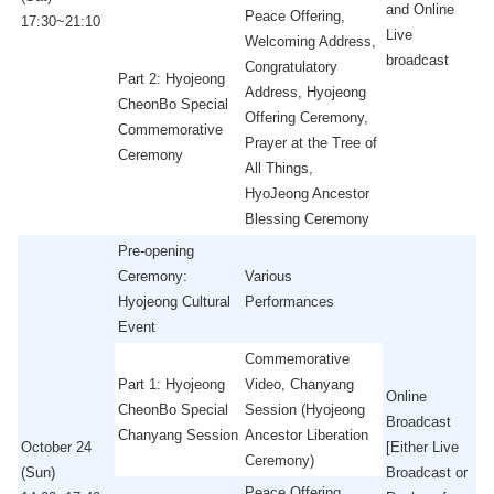
and Online
Peace Offering,
17:30~21:10
Live
Welcoming Address,
broadcast
Congratulatory
Part 2: Hyojeong
Address, Hyojeong
CheonBo Special
Offering Ceremony,
Commemorative
Prayer at the Tree of
Ceremony
All Things,
HyoJeong Ancestor
Blessing Ceremony
Pre-opening
Ceremony:
Various
Hyojeong Cultural
Performances
Event
Commemorative
Part 1: Hyojeong
Video, Chanyang
Online
CheonBo Special
Session (Hyojeong
Broadcast
Chanyang Session
Ancestor Liberation
October 24
[Either Live
Ceremony)
(Sun)
Broadcast or
Peace Offering,