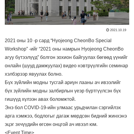
2021.10.19
2021 оны 10 -р сард “Hyojeong CheonBo Special
Workshop” -ийг “2021 оны намрын Hyojeong CheonBo
агуу бүтээлүүд” болгон зохион байгуулах бөгөөд үүнийг
онлайн (шууд дамжуулах) видео нэвтрүүлгийн семинар
хэлбэрээр явуулах болно.
Бүх зүйлийн модны тусгай ариун лааны ач ивээлийг
бүх зүйлийн модны залбирлын үеэр бүртгүүлсэн бүх
гишүүд хүлээн авах боломжтой.
Энэ бол COVID-19-ийн улмаас урьдчилан сэргийлэх
арга хэмжээ, бодлогыг дагаж мөрдсөн бидний жинхэнэ
эцэг эхчүүдийн өгсөн онцгой ач ивээл юм.
<Event Time>