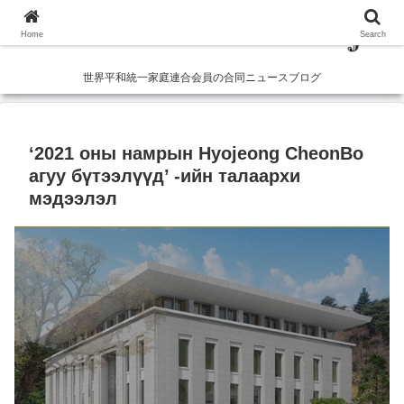
Home
Search
世界平和統一家庭連合会員の合同ニュースブログ
‘2021 оны намрын Hyojeong CheonBo
агуу бүтээлүүд’ -ийн талаархи
мэдээлэл