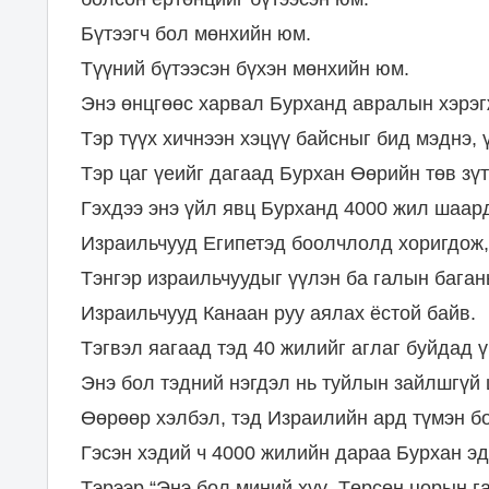
Бүтээгч бол мөнхийн юм.
Түүний бүтээсэн бүхэн мөнхийн юм.
Энэ өнцгөөс харвал Бурханд авралын хэрэгж
Тэр түүх хичнээн хэцүү байсныг бид мэднэ,
Тэр цаг үеийг дагаад Бурхан Өөрийн төв зү
Гэхдээ энэ үйл явц Бурханд 4000 жил шаард
Израильчууд Египетэд боолчлолд хоригдож,
Тэнгэр израильчуудыг үүлэн ба галын бага
Израильчууд Канаан руу аялах ёстой байв.
Тэгвэл яагаад тэд 40 жилийг аглаг буйдад 
Энэ бол тэдний нэгдэл нь туйлын зайлшгүй 
Өөрөөр хэлбэл, тэд Израилийн ард түмэн б
Гэсэн хэдий ч 4000 жилийн дараа Бурхан э
Тэрээр “Энэ бол миний хүү, Төрсөн цорын га