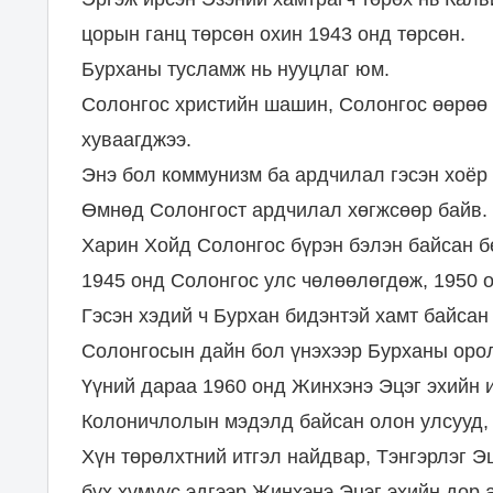
цорын ганц төрсөн охин 1943 онд төрсөн.
Бурханы тусламж нь нууцлаг юм.
Солонгос христийн шашин, Солонгос өөрөө 
хуваагджээ.
Энэ бол коммунизм ба ардчилал гэсэн хоёр 
Өмнөд Солонгост ардчилал хөгжсөөр байв.
Харин Хойд Солонгос бүрэн бэлэн байсан б
1945 онд Солонгос улс чөлөөлөгдөж, 1950 
Гэсэн хэдий ч Бурхан бидэнтэй хамт байсан 
Солонгосын дайн бол үнэхээр Бурханы орол
Үүний дараа 1960 онд Жинхэнэ Эцэг эхийн 
Колоничлолын мэдэлд байсан олон улсууд, 
Хүн төрөлхтний итгэл найдвар, Тэнгэрлэг Э
бүх хүмүүс эдгээр Жинхэнэ Эцэг эхийн дор а