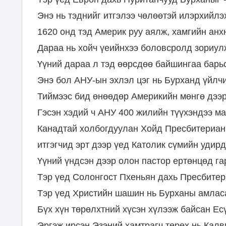
Энэ нь тэднийг итгэлээ чөлөөтэй илэрхийлэ
1620 онд тэд Америк руу аялж, хамгийн анх
Дараа нь хойч үеийнхээ боловсролд зориулж
Үүний дараа л тэд өөрсдөө байшингаа барь
Энэ бол АНУ-ын эхлэл цэг нь Бурханд үйлчи
Тиймээс бид өнөөдөр Америкийн мөнгө дээр 
Гэсэн хэдий ч АНУ 400 жилийн түүхэндээ ма
Канадтай холбогдуулан Хойд Пресбитериан 
итгэгчид эрт дээр үед Католик сүмийн удир
Үүний үндсэн дээр олон пастор ертөнцөд га
Тэр үед Солонгост Пхеньян дахь Пресбитер
Тэр үед Христийн шашин нь Бурханы амласа
Бүх хүн төрөлхтний хүсэн хүлээж байсан Ес
Эргэж ирсэн Эзэний хамтрагч төрөх нь Кал