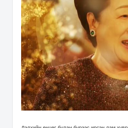
Дэлхийн өнцөг булан бүрээс ирсэн лам ху