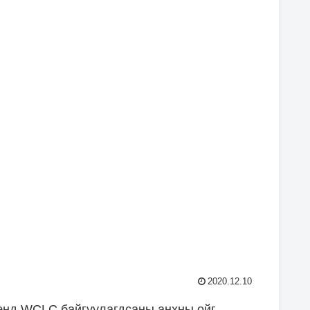
2020.12.10
хэнд WCLC байгуулагдсаны анхны ойг