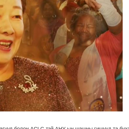
врагууд болон ACLC-тэй АНУ-ын шашны гишүүд та бү