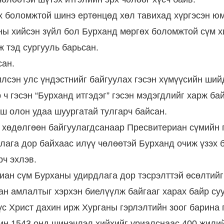
х боломжтой шинэ ертөнцөд хөл тавихад хүргэсэн юм
ны хийсэн зүйл бол Бурханд мөргөх боломжтой сүм х
 тэд сургууль барьсан.
сан.
лсэн улс үндэстнийг байгуулах гэсэн хүмүүсийн ший
ч гэсэн “Бурханд итгэдэг” гэсэн мэдэгдлийг харж ба
ш олон удаа шуургатай тулгарч байсан.
хөдөлгөөн байгуулагдсанаар Пресвитериан сүмийн п
длага дор байхаас илүү чөлөөтэй Бурханд очиж үзэх
рч эхлэв.
иан сүм Бурханы удирдлага дор тэсрэлттэй өсөлтийг
н амлалтыг хэрхэн биелүүлж байгааг харах байр суу
үс Христ дахин ирж Хурганы гэрлэлтийн зоог барина 
вин 1543 онд шинэчлэл хийхийг уриалснаас 400 жили