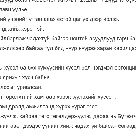
 дэвшүүлье.
й үнэнийг угтан авах ёстой цаг үе дээр ирлээ.
нд хийх хэрэгтэй.
айлбарлаж чадахгүй байгаа ноцтой асуудлууд гарч ба
элжилсээр байгаа тул бид нүүр нүүрээ харан харилца
 хүсэл ба бүх хүмүүсийн хүсэл бол нэгдмэл ертөнци
 ярихыг хүсч байна.
олохыг уриалсан.
 төрөлхтний хамтаар хэрэгжүүлэхийг хүссэн.
амьдралд амжилтанд хүрэх үүрэг өгсөн.
өгжүүлж, хайраа төгс төгөлдөржүүлж, дараа нь Бүтээг
тний өвөг дээдэс үүнийг хийж чадахгүй байсан бөгөөд