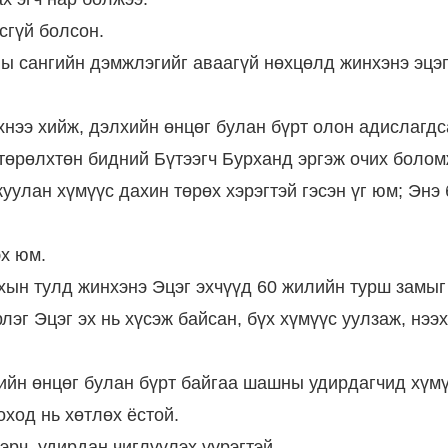
сгүй болсон.
 сангийн дэмжлэгийг аваагүй нөхцөлд жинхэнэ эцэг
хнээ хийж, дэлхийн өнцөг булан бүрт олон адислагдс
төрөлхтөн бидний Бүтээгч Бурханд эргэж очих болом
уулан хүмүүс дахин төрөх хэрэгтэй гэсэн үг юм; Энэ
эх юм.
хын тулд жинхэнэ Эцэг эхчүүд 60 жилийн турш замыг
рлэг Эцэг эх нь хүсэж байсан, бүх хүмүүс уулзаж, нээ
ийн өнцөг булан бүрт байгаа шашны удирдагчид хүмү
оход нь хөтлөх ёстой.
эрч, удирдан чиглүүлэх үүрэгтэй.