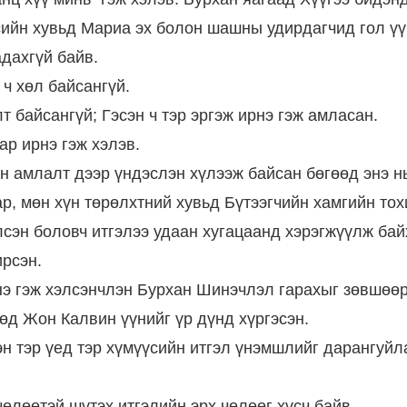
сийн хувьд Мариа эх болон шашны удирдагчид гол үү
адахгүй байв.
 ч хөл байсангүй.
 байсангүй; Гэсэн ч тэр эргэж ирнэ гэж амласан.
ар ирнэ гэж хэлэв.
эн амлалт дээр үндэслэн хүлээж байсан бөгөөд энэ 
ар, мөн хүн төрөлхтний хувьд Бүтээгчийн хамгийн то
сэн боловч итгэлээ удаан хугацаанд хэрэгжүүлж бай
ирсэн.
э гэж хэлсэнчлэн Бурхан Шинэчлэл гарахыг зөвшөөр
д Жон Калвин үүнийг үр дүнд хүргэсэн.
эн тэр үед тэр хүмүүсийн итгэл үнэмшлийг дарангуйл
өлөөтэй шүтэх итгэлийн эрх чөлөөг хүсч байв.