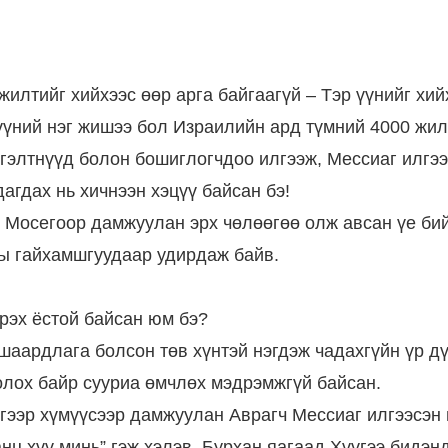
илтийг хийхээс өөр арга байгаагүй – Тэр үүнийг хий
 үүний нэг жишээ бол Израилийн ард түмний 4000 жил
тгэлтнүүд болон бошиглогчдоо илгээж, Мессиаг илгээ
агдах нь хичнээн хэцүү байсан бэ!
 Мосегоор дамжуулан эрх чөлөөгөө олж авсан үе бий
ны гайхамшгуудаар удирдаж байв.
үрэх ёстой байсан юм бэ?
шаардлага болсон төв хүнтэй нэгдэж чадахгүйн үр дү
олох байр сууриа өмчлөх мэдрэмжгүй байсан.
дгээр хүмүүсээр дамжуулан Аврагч Мессиаг илгээсэн
нц хүү минь” гэж хэлэв. Бурхан яагаад Хүүгээ бидэн