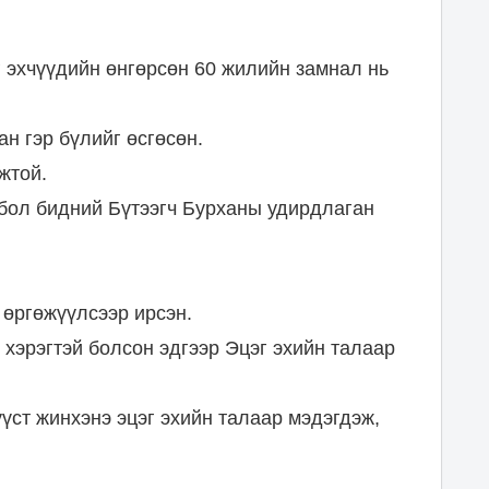
 эхчүүдийн өнгөрсөн 60 жилийн замнал нь
ан гэр бүлийг өсгөсөн.
жтой.
 бол бидний Бүтээгч Бурханы удирдлаган
 өргөжүүлсээр ирсэн.
х хэрэгтэй болсон эдгээр Эцэг эхийн талаар
үст жинхэнэ эцэг эхийн талаар мэдэгдэж,