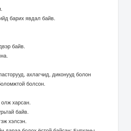
.
ийд барих явдал байв.
двэр байв.
йна.
асторууд, ахлагчид, диконууд болон
 боломжтой болсон.
 олж харсан.
рьтай байв.
гэж хэлсэн.
йн дараа болох ёстой байсан: Бурханы