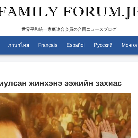
世界平和統一家庭連合会員の合同ニュースブログ
ภาษาไทย
Français
Español
Pусский
Монго
иулсан жинхэнэ ээжийн захиас