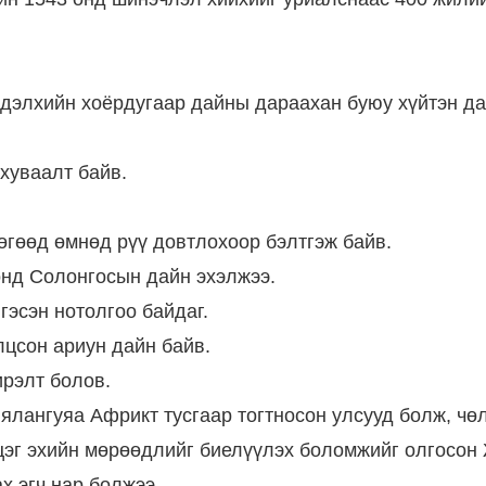
дэлхийн хоёрдугаар дайны дараахан буюу хүйтэн да
хуваалт байв.
өгөөд өмнөд рүү довтлохоор бэлтгэж байв.
онд Солонгосын дайн эхэлжээ.
гэсэн нотолгоо байдаг.
цсон ариун дайн байв.
ирэлт болов.
ялангуяа Африкт тусгаар тогтносон улсууд болж, чө
цэг эхийн мөрөөдлийг биелүүлэх боломжийг олгосон 
х эгч нар болжээ.