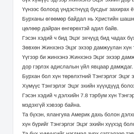
Үүнээс болоод үндэстнүүд бусдыг захирах ё
Бурханы өгөөмөр байдал нь Христийн шашны
цөлөөр дайран өнгөрөхтэй адил байв.
Гэсэн хэдий ч бид Эцэг эхчүүд бид чадах бү
Зөвхөн Жинхэнэ Эцэг эхээр дамжуулан хүн 
Үүгээр би жинхэнэ Жинхэнэ Эцэг эхээр дамж
дор гэрлэх адислалын үйл явцаар дамждаг.
Бурхан бол хүн төрөлхтний Тэнгэрлэг Эцэг 
Хүмүүс Тэнгэрлэг Эцэг эхийн хүүхдүүд боло
Гэсэн хэдий ч дэлхийн 7.8 тэрбум хүн Тэнгэ
мэдэхгүй хэвээр байна.
Та бүхэн, ялангуяа Америк дахь болон дэлх
хүн бүрийг Тэнгэрлэг Эцэг эхийн хүүхэд бол
Та бүх хүмүүсийг нэгдмэл зүрх сэтгэлээр тэв