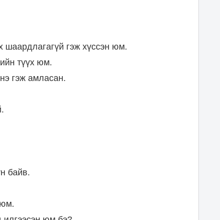
х шаардлагагүй гэж хүссэн юм.
ийн түүх юм.
нэ гэж амласан.
.
н байв.
 юм.
д илгээсэн юм бэ?