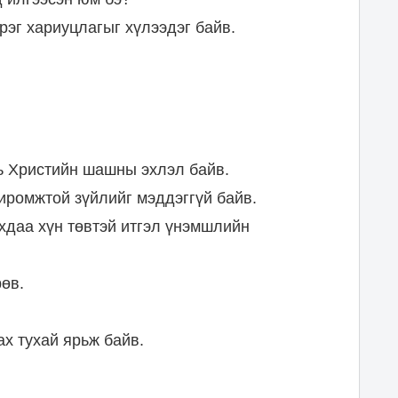
рэг хариуцлагыг хүлээдэг байв.
нь Христийн шашны эхлэл байв.
хиромжтой зүйлийг мэддэггүй байв.
хдаа хүн төвтэй итгэл үнэмшлийн
өв.
ах тухай ярьж байв.