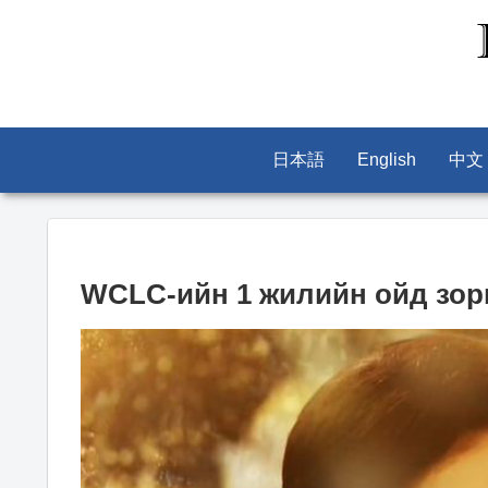
日本語
English
中文
WCLC-ийн 1 жилийн ойд зор