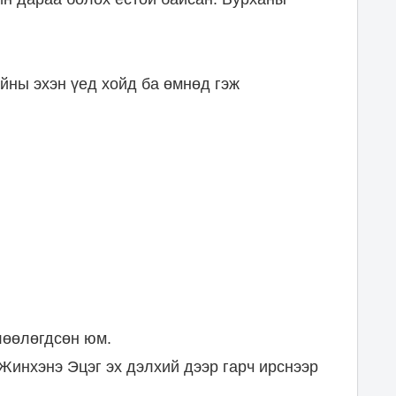
йны эхэн үед хойд ба өмнөд гэж
лөөлөгдсөн юм.
Жинхэнэ Эцэг эх дэлхий дээр гарч ирснээр