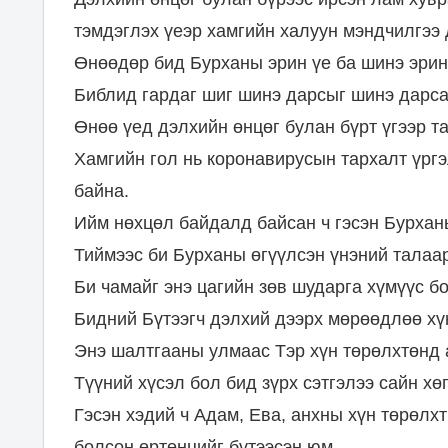
тэмдэглэх үеэр хамгийн халуун мэндчилгээ
Өнөөдөр бид Бурханы эрин үе ба шинэ эрини
Библид гардаг шиг шинэ дарсыг шинэ дарса
Өнөө үед дэлхийн өнцөг булан бүрт үгээр т
Хамгийн гол нь коронавирусын тархалт үрг
байна.
Ийм нөхцөл байдалд байсан ч гэсэн Бурханы
Тиймээс би Бурханы өгүүлсэн үнэний талаар
Би чамайг энэ цагийн зөв шударга хүмүүс б
Бидний Бүтээгч дэлхий дээрх мөрөөдлөө хүн
Энэ шалтгааны улмаас Тэр хүн төрөлхтөнд 
Түүний хүсэл бол бид зүрх сэтгэлээ сайн х
Гэсэн хэдий ч Адам, Ева, анхны хүн төрөлх
болсон ертөнцийг бүтээсэн юм.