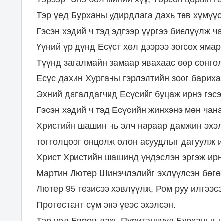
Тэр үед Бурханы удирдлага дахь төв хүмүү
Гэсэн хэдий ч тэд эдгээр үүргээ биелүүлж ч
Үүний үр дүнд Есүст хөл дээрээ зогсох ямар
Түүнд загалмайн замаар явахаас өөр сонголт
Есүс дахин Хурганы гэрлэлтийн зоог бариха
Эхний дагалдагчид Есүсийг буцаж ирнэ гэс
Гэсэн хэдий ч тэд Есүсийн жинхэнэ мөн чан
Христийн шашин нь элч нараар дамжин эхэл
тогтолцоог онцолж олон асуудлыг дагуулж 
Христ Христийн шашинд үндэслэн эргэж ирн
Мартин Лютер Шинэчлэлийг эхлүүлсэн бөгөө
Лютер 95 тезисээ хэвлүүлж, Ром руу илгээс
Протестант сүм энэ үеэс эхэлсэн.
Тэр үед Европ дахь Пуританчууд Бурханыг ч