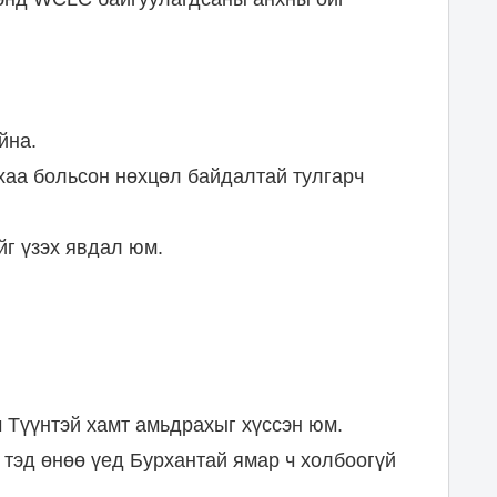
йна.
хаа больсон нөхцөл байдалтай тулгарч
йг үзэх явдал юм.
ч Түүнтэй хамт амьдрахыг хүссэн юм.
 тэд өнөө үед Бурхантай ямар ч холбоогүй