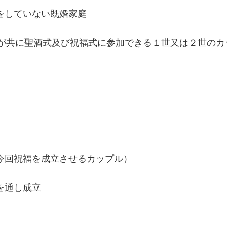
婚をしていない既婚家庭
が共に聖酒式及び祝福式に参加できる１世又は２世のカ
＝今回祝福を成立させるカップル）
を通し成立