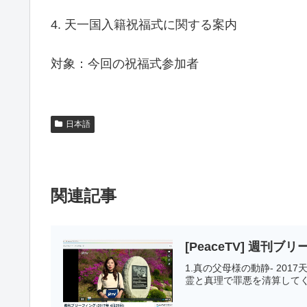
4. 天一国入籍祝福式に関する案内
対象：今回の祝福式参加者
日本語
関連記事
[PeaceTV] 週刊ブリ
1.真の父母様の動静- 20
霊と真理で罪悪を清算してく