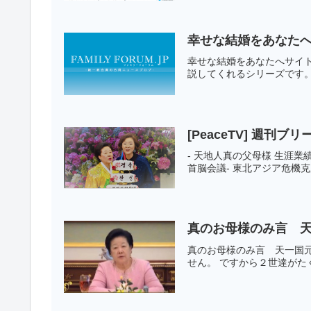
幸せな結婚をあなた
幸せな結婚をあなたへサイ
説してくれるシリーズです。
[PeaceTV] 週刊ブリ
- 天地人真の父母様 生涯業
首脳会議- 東北アジア危機克
真のお母様のみ言 天
真のお母様のみ言 天一国元
せん。 ですから２世達がた