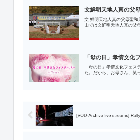
文鮮明天地人真の父
文 鮮明天地人真の父母聖和原
山では文鮮明天地人真の父母
「母の日」孝情文化
「母の日」孝情文化フェステ
た。だから、お母さん、笑っ
[VOD-Archive live streams] Rally