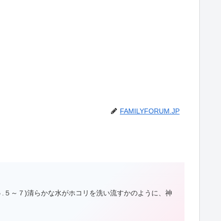
FAMILYFORUM.JP
陽５.５～７)清らかな水がホコリを洗い流すかのように、神