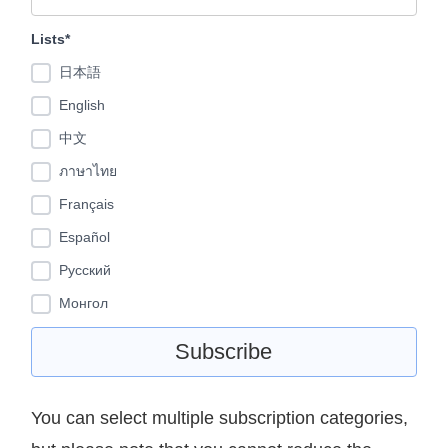
Lists*
日本語
English
中文
ภาษาไทย
Français
Español
Pусский
Монгол
You can select multiple subscription categories,