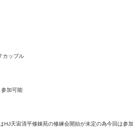
すカップル
り参加可能
はHJ天宙清平修錬苑の修練会開始が未定の為今回は参