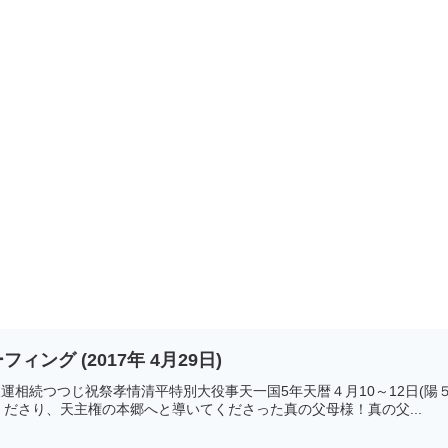
ーフィング (2017年 4月29日)
17天運相続つつじ祝祭孝情清平特別大役事天一国5年天暦４月10～12日(
ださり、天主権の本郷へと導いてくださった真の父母様！真の父...