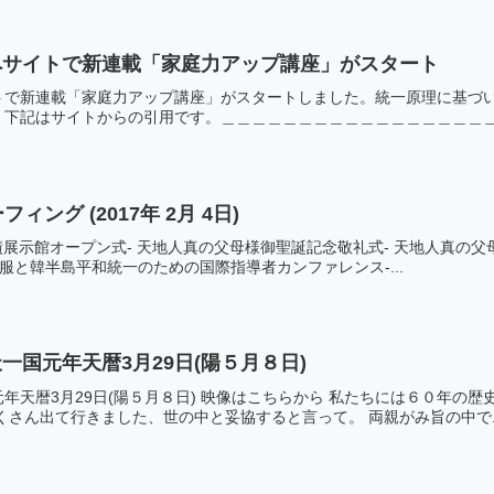
へサイトで新連載「家庭力アップ講座」がスタート
トで新連載「家庭力アップ講座」がスタートしました。統一原理に基づ
下記はサイトからの引用です。＿＿＿＿＿＿＿＿＿＿＿＿＿＿＿＿＿＿＿
ーフィング (2017年 2月 4日)
績展示館オープン式- 天地人真の父母様御聖誕記念敬礼式- 天地人真の父母様
服と韓半島平和統一のための国際指導者カンファレンス-...
一国元年天暦3月29日(陽５月８日)
年天暦3月29日(陽５月８日) 映像はこちらから 私たちには６０年の
くさん出て行きました、世の中と妥協すると言って。 両親がみ旨の中で..