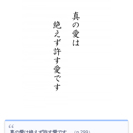
真の愛は絶えず許す愛です
。（p.299）