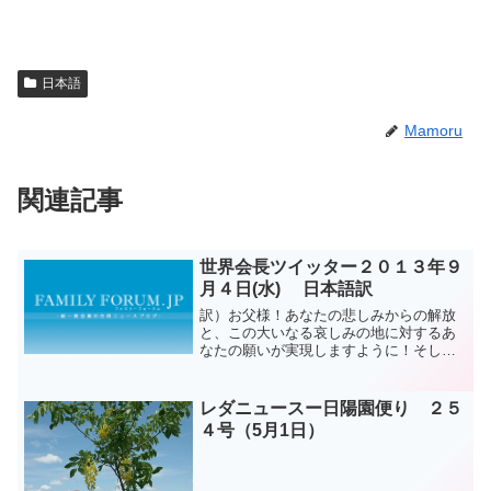
日本語
Mamoru
関連記事
世界会長ツイッター２０１３年９
月４日(水) 日本語訳
訳）お父様！あなたの悲しみからの解放
と、この大いなる哀しみの地に対するあ
なたの願いが実現しますように！そして
あなたが栄光をお受けになりますよう
に！ 文鮮明原文）Father! May the
resolution of your grie...
レダニュースー日陽園便り ２５
４号（5月1日）