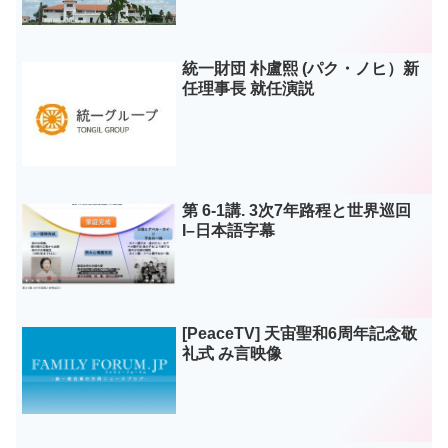
統一財団 朴盧熙 (パク・ノヒ）新
任理事長 就任演説
第 6-1講. 3次7年路程と世界巡回
I–日本語字幕
[PeaceTV] 天宙聖和6周年記念敬
礼式 み言映像