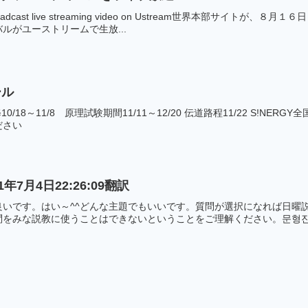
oadcast live streaming video on Ustream世界本部サ
ルがユーストリームで生放...
ール
10/18～11/8 原理試験期間11/11～12/20 伝道路程11/22 S!N
ださい
7月4日22:26:09翻訳
良いです。はい～^^どんな主題でもいいです。質問が選択になれば日曜
をみな説教に使うことはできないということをご理解ください。문형진.이