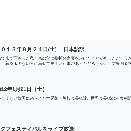
０１３年８月２４日(土) 日本語訳
ねて来て下さった私たちの父に挨拶の言葉をかけたことがあっただろう
。着る服のない父に着せて差上げた事があっただろうか。 文鮮明原文）Ha
12年1月21日（土）
しようと韓国に来られた世界統一教協会長様達...世界会長様のみ言を聞い
ジックフェスティバルをライブ放送!