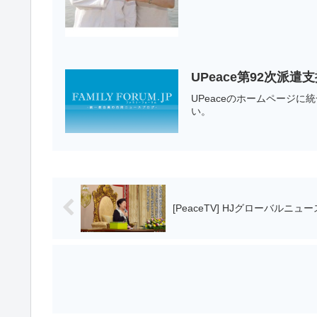
UPeace第92次派
UPeaceのホームページ
い。 第92
[PeaceTV] HJグローバルニュース 