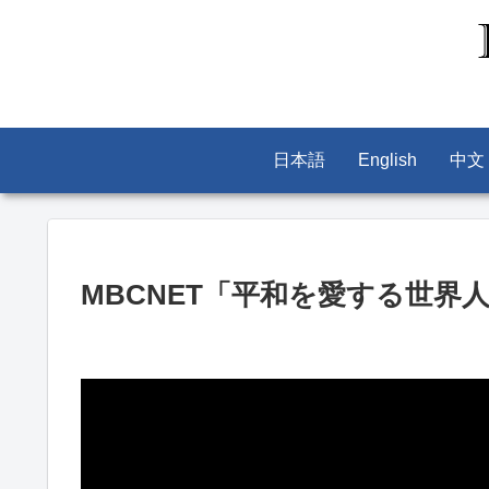
日本語
English
中文
MBCNET「平和を愛する世界