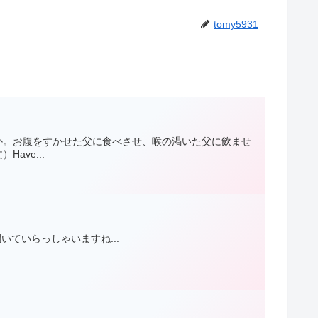
tomy5931
か。お腹をすかせた父に食べさせ、喉の渇いた父に飲ませ
ve...
ていらっしゃいますね...