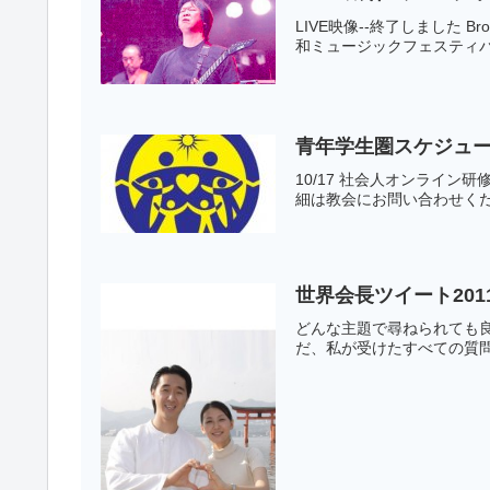
LIVE映像--終了しました Br
和ミュージックフェスティバ
青年学生圏スケジュ
10/17 社会人オンライン研修
細は教会にお問い合わせく
世界会長ツイート2011年
どんな主題で尋ねられても
だ、私が受けたすべての質問