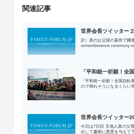
関連記事
世界会長ツイッター２
訳）真のお父様の墓所で國進ﾆ
rememberence ceremony w k
「平和統一祈願！全国
「平和統一祈願！全国自転車
ので倒れそうになるくらい苦
世界会長ツイッター20
今日は7日目 天地人真の父
出して慶南に恩恵を与えて