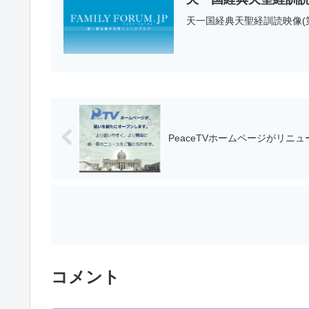
天一国経典天聖経訓読映像(第一篇 四
PeaceTVホームページがリニ
コメント