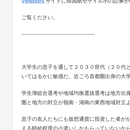
Viewpoint
サイトに韓国紙セゲイルボの記事が
ご覧ください。
大学生の息子を通して２０３０世代（２０代
いてはるかに敏感だ。近ごろ首都圏出身の大
学生簿総合選考や地域均衡選抜選考は地方出
圏と地方の対立が嶺南・湖南の東西地域対立
息子の友人たちにも仮想通貨に投資した者が
える時給程度の小遣いしかもらっていないか