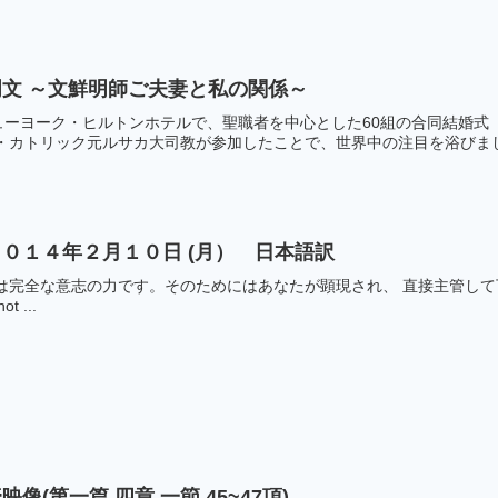
文 ～文鮮明師ご夫妻と私の関係～
のニューヨーク・ヒルトンホテルで、聖職者を中心とした60組の合同結婚
・カトリック元ルサカ大司教が参加したことで、世界中の注目を浴びました
０１４年２月１０日 (月） 日本語訳
全な意志の力です。そのためにはあなたが顕現され、 直接主管して下さることが
not ...
(第一篇 四章 一節 45~47項)