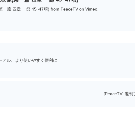
章 一節 45~47項) from PeaceTV on Vimeo.
ューアル、より使いやすく便利に
[PeaceTV] 週