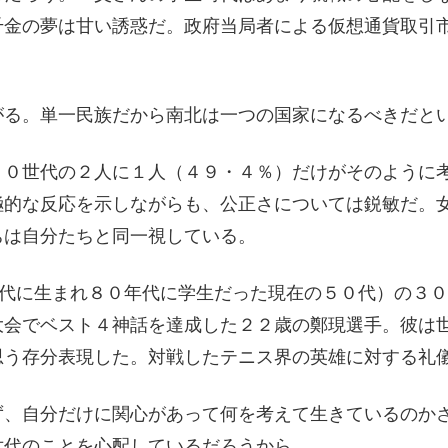
千金の夢は甘い誘惑だ。政府当局者による仮想通貨取引
がる。単一民族だから南北は一つの国家になるべきだと
３０世代の２人に１人（４９・４％）だけがそのように
極的な反応を示しながらも、公正さについては鋭敏だ。
ちは自分たちと同一視している。
年代に生まれ８０年代に学生だった現在の５０代）の３
大会でベスト４神話を達成した２２歳の鄭現選手。彼は
思う存分表現した。対戦したテニス界の英雄に対する礼
ず、自分だけに関心があって何を考えて生きているのか
世代のことを心配しているだろうから。