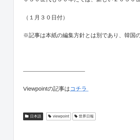
（１月３０日付）
※記事は本紙の編集方針とは別であり、韓国
Viewpointの記事は
コチラ
日本語
viewpoint
世界日報