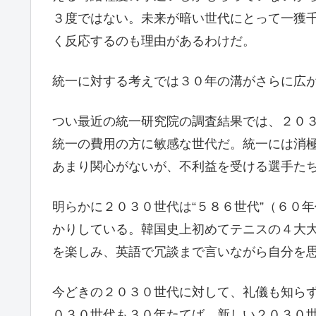
３度ではない。未来が暗い世代にとって一獲
く反応するのも理由があるわけだ。
統一に対する考えでは３０年の溝がさらに広
つい最近の統一研究院の調査結果では、２０
統一の費用の方に敏感な世代だ。統一には消
あまり関心がないが、不利益を受ける選手た
明らかに２０３０世代は“５８６世代”（６０
かりしている。韓国史上初めてテニスの４大
を楽しみ、英語で冗談まで言いながら自分を
今どきの２０３０世代に対して、礼儀も知ら
０３０世代も３０年たてば、新しい２０３０