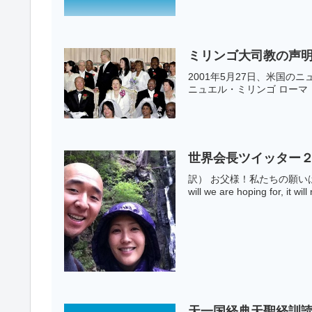
ミリンゴ大司教の声明
2001年5月27日、米国
ニュエル・ミリンゴ ローマ
世界会長ツイッター２
訳） お父様！私たちの願いは完
will we are hoping for, it will 
天一国経典天聖経訓読映像