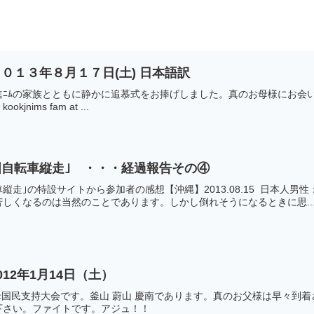
０１３年８月１７日(土) 日本語訳
ﾑの家族とともに静かに追慕式をお捧げしました。真のお母様にお会いしてか
ookjnims fam at ...
自転車縦走｣ ・・・経過報告その④
縦走｣の特設サイトから参加者の感想【沖縄】2013.08.15 日本人
しくなるのは当然のことであります。しかし倒れそうになるときに思..
12年1月14日（土）
母国民支持大会です。釜山 蔚山 慶南であります。真のお父様は早々到
下さい。ファイトです。アジュ！！