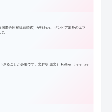
式（国際合同祝福結婚式）が行われ、ザンビア出身のエマ
...
必要です。文鮮明 原文） Father! the entire