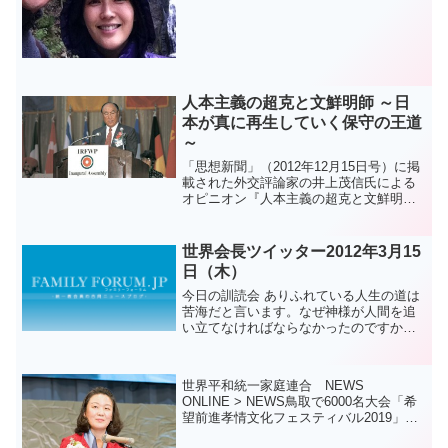
한 인간이기에 인간이 하나님을 끌면 끌려
오지않을수 없습니다...
人本主義の超克と文鮮明師 ～日
本が真に再生していく保守の王道
～
「思想新聞」（2012年12月15日号）に掲
載された外交評論家の井上茂信氏による
オピニオン『人本主義の超克と文鮮明
師』を抜粋してご紹介します。 ◇
◇ ◇ 現代は科学万能の時代だ
が、科学では「花はなぜ美しいのか」は
世界会長ツイッター2012年3月15
分からない。科学...
日（木）
今日の訓読会 ありふれている人生の道は
苦海だと言います。なぜ神様が人間を追
い立てなければならなかったのですか？
お父さんとお母さんが子供が好きな事だ
けをするように放っておいたらどうなり
ますか？（1）しかしそれでは何も学ぶ事
世界平和統一家庭連合 NEWS
が出来ません。それで...
ONLINE > NEWS鳥取で6000名大会「希
望前進孝情文化フェスティバル2019」開
催 | 世界平和統一家庭連合 News Online9