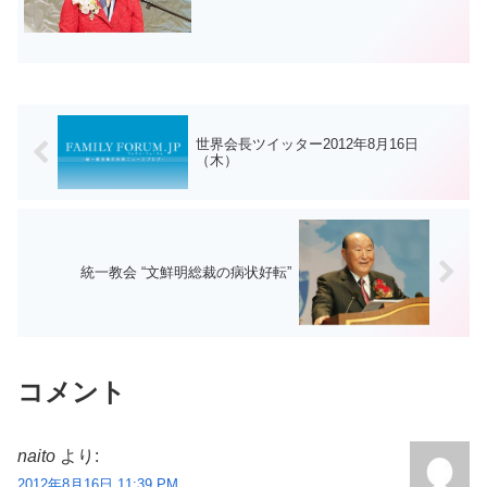
月8日（日）、鳥取県民体育館（鳥取市）
において、「鳥取の未来は幸...
世界会長ツイッター2012年8月16日
（木）
統一教会 “文鮮明総裁の病状好転”
コメント
naito
より:
2012年8月16日 11:39 PM