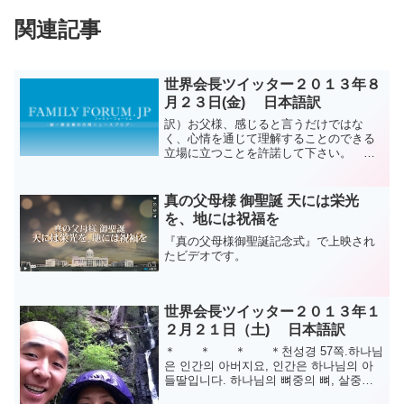
関連記事
世界会長ツイッター２０１３年８
月２３日(金) 日本語訳
訳）お父様、感じると言うだけではな
く、心情を通じて理解することのできる
立場に立つことを許諾して下さい。 文
鮮明原文）Father, allow us to be able to
stand in a position of being ab...
真の父母様 御聖誕 天には栄光
を、地には祝福を
『真の父母様御聖誕記念式』で上映され
たビデオです。
世界会長ツイッター２０１３年１
２月２１日（土) 日本語訳
＊ ＊ ＊ ＊천성경 57쪽.하나님
은 인간의 아버지요, 인간은 하나님의 아
들딸입니다. 하나님의 뼈중의 뼈, 살중의
살, 골수중의 골수를 몽땅 투입하여 창조