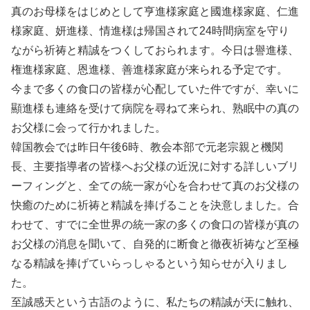
真のお母様をはじめとして亨進様家庭と國進様家庭、仁進
様家庭、妍進様、情進様は帰国されて24時間病室を守り
ながら祈祷と精誠をつくしておられます。今日は譽進様、
権進様家庭、恩進様、善進様家庭が来られる予定です。
今まで多くの食口の皆様が心配していた件ですが、幸いに
顯進様も連絡を受けて病院を尋ねて来られ、熟眠中の真の
お父様に会って行かれました。
韓国教会では昨日午後6時、教会本部で元老宗親と機関
長、主要指導者の皆様へお父様の近況に対する詳しいブリ
ーフィングと、全ての統一家が心を合わせて真のお父様の
快癒のために祈祷と精誠を捧げることを決意しました。合
わせて、すでに全世界の統一家の多くの食口の皆様が真の
お父様の消息を聞いて、自発的に断食と徹夜祈祷など至極
なる精誠を捧げていらっしゃるという知らせが入りまし
た。
至誠感天という古語のように、私たちの精誠が天に触れ、