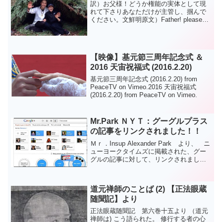
訳）お父様！どうか権能の実体として現
れて下さりあなただけが主管し、掴んで
ください。文鮮明原文）Father! please
appear as the reality of power andplease
only you take dom...
【映像】基元節三周年記念式 ＆
2016 天宙祝福式 (2016.2.20)
基元節三周年記念式 (2016.2.20) from
PeaceTV on Vimeo.2016 天宙祝福式
(2016.2.20) from PeaceTV on Vimeo.
Mr.Park ＮＹＴ：グーグルプラス
の記事をリンクされました！！
Ｍｒ．Insup Alexander Park より、 ニ
ューヨークタイムズに掲載された、グー
グルの記事に対して、リンクされまし
た。日本でも、話題になっていますね。
Google+ Improves on Facebook参考日本
語サイト：米...
道元禅師のことば (2) 【正法眼蔵
随聞記】より
正法眼蔵随聞記 第六巻十五より （道元
禅師は) こう語られた。 修行する者の心