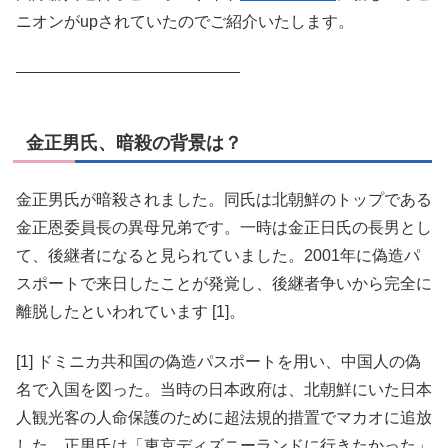
ニオンがupされていたのでご紹介いたします。
金正男氏、暗殺の背景は？
金正男氏が暗殺されました。同氏は北朝鮮のトップである
金正恩委員長の異母兄弟です。一時は金正日氏の長男とし
て、後継者になると見られていました。2001年に偽造パ
スポートで来日したことが発覚し、後継者争いから完全に
離脱したといわれています [1]。
[1] ドミニカ共和国の偽造パスポートを用い、中国人の偽
名で入国を図った。当時の日本政府は、北朝鮮にいた日本
人観光客の人命保護のために超法規的措置でマカオに追放
した。正男氏は「東京ディズニーランドに行きたかった」