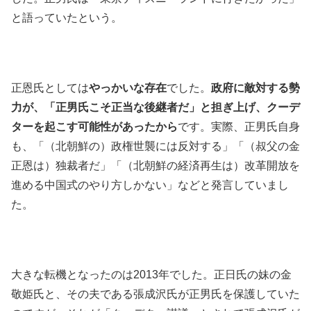
と語っていたという。
正恩氏としては
やっかいな存在
でした。
政府に敵対する勢
力が、「正男氏こそ正当な後継者だ」と担ぎ上げ、クーデ
ターを起こす可能性があったから
です。実際、正男氏自身
も、「（北朝鮮の）政権世襲には反対する」「（叔父の金
正恩は）独裁者だ」「（北朝鮮の経済再生は）改革開放を
進める中国式のやり方しかない」などと発言していまし
た。
大きな転機となったのは2013年でした。正日氏の妹の金
敬姫氏と、その夫である張成沢氏が正男氏を保護していた