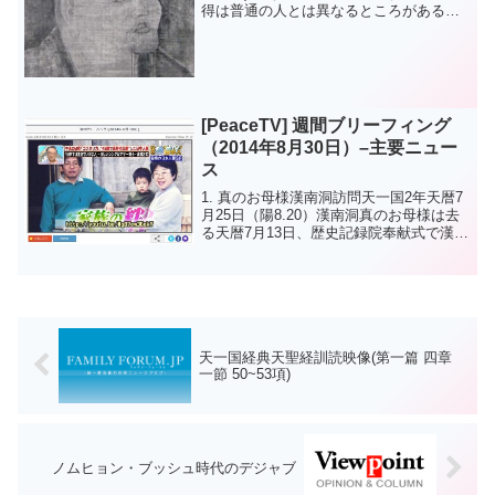
得は普通の人とは異なるところがある。
昔、健仁寺の僧正がまだ生きておられた
時、食べ物が無く寺中、絶食しなければ
ならない時があった。その折、１人の檀
家さんが僧正を招...
[PeaceTV] 週間ブリーフィング
（2014年8月30日）–主要ニュー
ス
1. 真のお母様漢南洞訪問天一国2年天暦7
月25日（陽8.20）漢南洞真のお母様は去
る天暦7月13日、歴史記録院奉献式で漢南
国際研修院を世界の食口のための迎賓館
として活用する旨をお伝えになりまし
た。天暦7月13日 歴史記録院奉献式での
み言 ...
天一国経典天聖経訓読映像(第一篇 四章
一節 50~53項)
ノムヒョン・ブッシュ時代のデジャブ