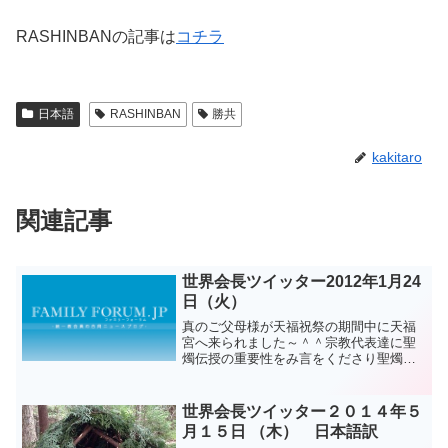
RASHINBANの記事は
コチラ
日本語
RASHINBAN
勝共
kakitaro
関連記事
世界会長ツイッター2012年1月24
日（火）
真のご父母様が天福祝祭の期間中に天福
宮へ来られました～＾＾宗教代表達に聖
燭伝授の重要性をみ言をくださり聖燭を
点火するだけでなく伝授してあげなけれ
ばならないと指導して下さいました～
世界会長ツイッター２０１４年５
月１５日 （木） 日本語訳