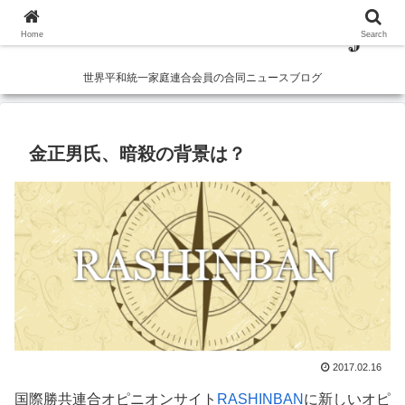
Home
Search
世界平和統一家庭連合会員の合同ニュースブログ
金正男氏、暗殺の背景は？
2017.02.16
国際勝共連合オピニオンサイト
RASHINBAN
に新しいオピ