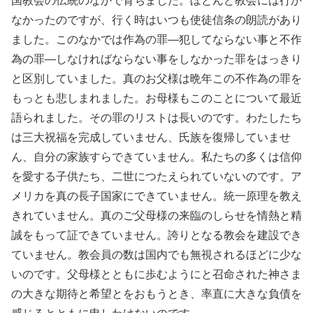
国教会の伝統のなかで育ちました。ほとんど教会には行か
なかったのですが、行く時はいつも使徒信条の朗読があり
ました。このなかでは作為の罪―犯してならない事と不作
為の罪―しなければならない事をしなかった罪をはっきり
と区別していました。真のお父様は晩年この不作為の罪を
もっとも悲しまれました。お母様もこのことについて最近
語られました。その罪のリストは長いのです。わたしたち
は三大祝福を完成していません、氏族を復帰していませ
ん、自分の家族すらできていません。私たちの多くは信仰
を愛する子供たち、二世につたえられていないのです。ア
メリカを真の長子国家にできていません。統一原理を教え
きれていません。真のご父母様の来臨のしらせを情熱と精
誠をもって証できていません。誇りとなる教会を建設でき
ていません。教会員の数は国内でも無視されるほどに少な
いのです。父母様とともに歩むようにと召命された神さま
の大きな期待と希望とをおもうとき、率直に大きな負債を