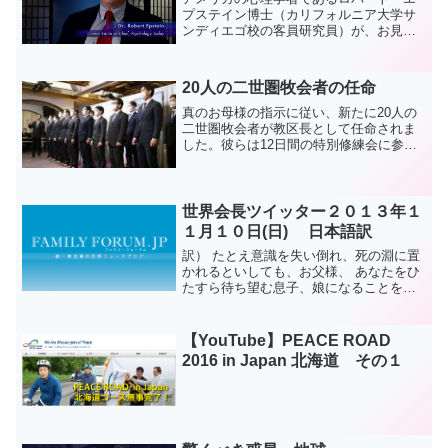
プステイン博士（カリフォルニア大学サ
ンディエゴ校の客員研究員）が、お見合
い結婚などについて解説しているインタ
ビュー動画をアップしました。 エプス
テイン博士は、現在の結婚文化の問題点
20人の二世圏牧会者の任命
を指摘しながら、｢新た...
真のお母様の指示に従い、新たに20人の
二世圏牧会者が教区長として任命されま
した。彼らは12日間の特別修練会に参加
した後、11月6日までには就任式を終えま
した。天運と共に教会改革が大きく進展
することが期待されます。
世界会長ツイッター２０１３年１
１月１０日(日) 日本語訳
訳） たとえ意識を失い倒れ、死の淵に置
かれるといしても、お父様、 あなたをひ
たすら待ち望む息子、娘になることをお
許し下さい。原文） please let us
become sons and daughters who long for
y...
【YouTube】PEACE ROAD
2016 in Japan 北海道 その１