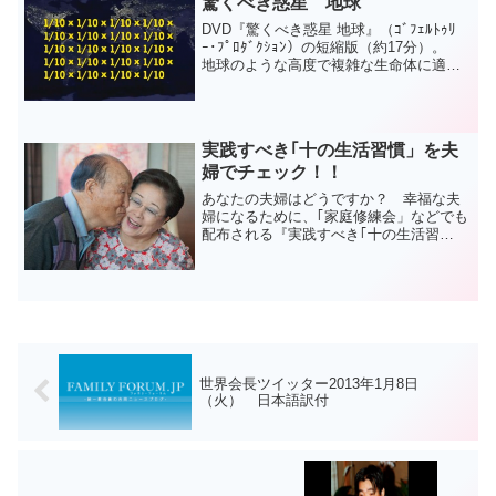
驚くべき惑星 地球
DVD『驚くべき惑星 地球』（ｺﾞﾌｪﾙﾄｩﾘ
ｰ･ﾌﾟﾛﾀﾞｸｼｮﾝ）の短縮版（約17分）。
地球のような高度で複雑な生命体に適し
た惑星になる確率は、少なく見積もって
も「1,000,000,000,000,000分の1」
（1,000兆分の1...
実践すべき｢十の生活習慣」を夫
婦でチェック！！
あなたの夫婦はどうですか？ 幸福な夫
婦になるために、｢家庭修練会」などでも
配布される『実践すべき｢十の生活習
慣」』を夫婦で改めてチェックしてみま
しょう。 以下の十の項目から、括弧内
の各項目ごとのウェイトに対して、例え
ばウェイトが“５”の項目...
世界会長ツイッター2013年1月8日
（火） 日本語訳付