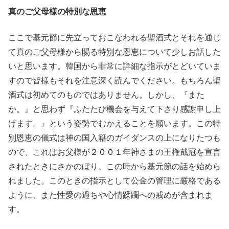
真のご父母様の特別な恩恵
ここで基元節に先立っておこなわれる聖酒式とそれを通じ
て真のご父母様から賜る特別な恩恵について少しお話した
いと思います。韓国から非常に詳細な指示がとどいていま
すので皆様もそれを注意深く読んでください。もちろん聖
酒式は初めてのものではありません。しかし、『また
か。』と思わず『ふたたび機会を与えて下さり感謝申し上
げます。』という姿勢でむかえることを願います。この特
別恩恵の儀式は神の国入籍のガイダンスの上になりたつも
ので、これはお父様が２００１年神さまの王権戴冠を宣言
されたときにさかのぼり、この時から基元節の話を始めら
れました。このときの指示として公金の管理に厳格である
ように、また性愛の過ちや心情蹂躙への戒めが含まれま
す。