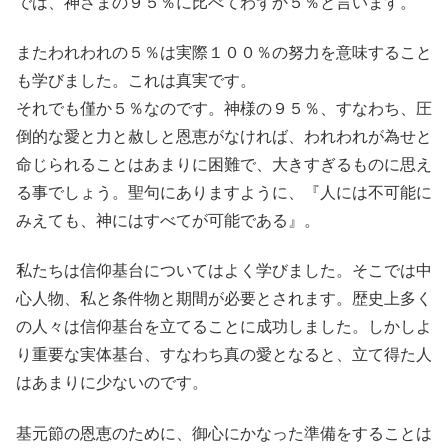
では、神さまの９５％に比べてわずか５％と言います。
またわれわれの５％は実際１００％の努力を意味すること
も学びました。これは真実です。
それでも僅か５％なのです。神様の９５％、すなわち、圧
倒的な愛と力と赦しと恩恵がなければ、われわれが為せと
命じられることはあまりに困難で、大きすぎるものに思え
る事でしょう。聖句にありますように、『人には不可能に
みえても、神にはすべてが可能である』。
私たちは信仰基台についてはよく学びました。そこでは中
心人物、私と条件物と期間が必要とされます。歴史上多く
の人々は信仰基台を立てることに成功しました。しかしよ
り重要な実体基台、すなわち真の愛となると、立て得た人
はあまりに少ないのです。
基元節の恩恵のために、御心にかなった準備をすることは