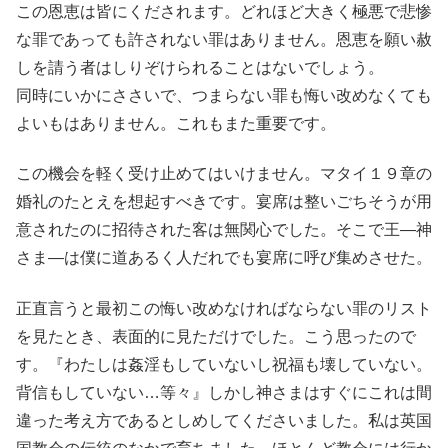
この恩恵は皆にくだされます。どれほど大きく極悪で悲惨
な罪であっても許されない罪はありません。恩恵を願い赦
しを請う者はしりぞけられることはないでしょう。
同時にいかにささいで、つまらない罪も悔い改めなくても
よいもはありません。これもまた重要です。
この機会を軽く受け止めてはいけません。マタイ１９章の
婚礼のたとえを想起すべきです。宴席は整いごちそうが用
意されたのに招待された客は無関心でした。そこで王―神
さま―は僕に道あるく人だれでも宴席に呼び集めさせた。
正直言うと最初この悔い改めなければならない罪のリスト
を見たとき、表面的に見ただけでした。こう思ったので
す。『わたしは姦淫もしていないし祝福も壊していない。
背信もしていない…等々』しかし神さまはすぐにこれは間
違った考え方であるとしめしてくださいました。私は英国