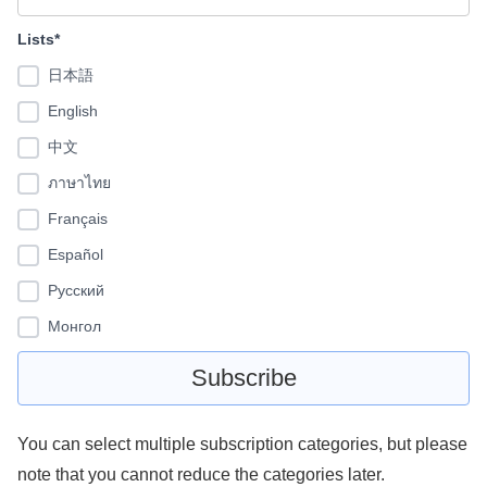
Lists*
日本語
English
中文
ภาษาไทย
Français
Español
Pусский
Монгол
You can select multiple subscription categories, but please
note that you cannot reduce the categories later.