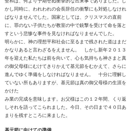
聖和は、何より予期せぬ衝撃的な出来事でありました。し
かし同時に、われわれの会長辞任の衝撃にも対処しなけれ
ばなりませんでした。国家としては、クリスマスの直前
に、罪のない子供たちが教室の中で銃撃を受けて命を落と
すという悲惨な事件を見なければなりませんでした。
明らかに、神の理想平和社会に至るまで残された道はまだ
かなりあると言わざるをえません。 しかし新年２０１３
年を迎えた私たちは前を向いて、心も気持ちも神さまと真
の御父母様にむけてきりかえて基元節をむかえて、さらに
進んでゆく準備をしなければなりません。 十分に理解し
ていない所もありますが、基元節は真の御父母様の生涯を
かけた
み業の完成を意味します。お父様はこの１２年間、くり返
しそれを語ってこられました。今日、その日まで４０日あ
まりを残すところに来ました。
基元節に向けての準備