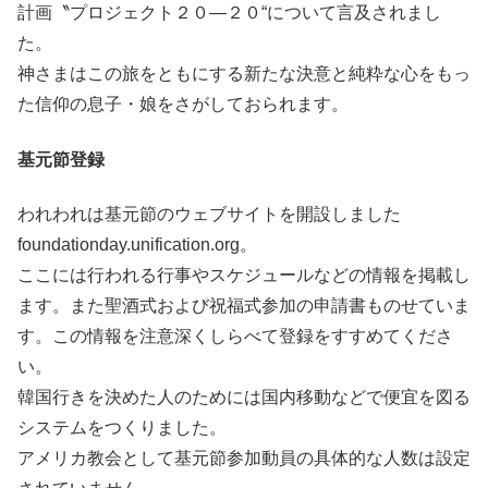
計画〝プロジェクト２０―２０“について言及されまし
た。
神さまはこの旅をともにする新たな決意と純粋な心をもっ
た信仰の息子・娘をさがしておられます。
基元節登録
われわれは基元節のウェブサイトを開設しました
foundationday.unification.org。
ここには行われる行事やスケジュールなどの情報を掲載し
ます。また聖酒式および祝福式参加の申請書ものせていま
す。この情報を注意深くしらべて登録をすすめてくださ
い。
韓国行きを決めた人のためには国内移動などで便宜を図る
システムをつくりました。
アメリカ教会として基元節参加動員の具体的な人数は設定