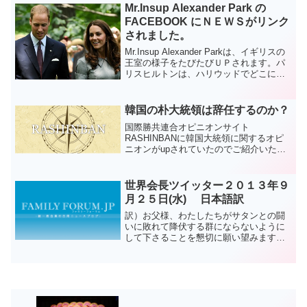
Mr.Insup Alexander Park の
（陽暦2.12）午前7時...
FACEBOOK にＮＥＷＳがリンク
されました。
Mr.Insup Alexander Parkは、イギリスの
王室の様子をたびたびＵＰされます。パ
リスヒルトンは、ハリウッドでどこに行
く? ケイトミドルトンとウィリアム王子
に伝えます！？ - E! オンライン
www.eonline.com
韓国の朴大統領は辞任するのか？
国際勝共連合オピニオンサイト
RASHINBANに韓国大統領に関するオピ
ニオンがupされていたのでご紹介いたし
ます。
Q. （朴槿恵大統領のスキャンダルによっ
て）韓国国内が非常に不安定に感じます
世界会長ツイッター２０１３年９
が、朴大統領は辞任す...
月２５日(水) 日本語訳
訳）お父様、わたしたちがサタンとの闘
いに敗れて降伏する群にならないように
して下さることを懇切に願い望みます。
文鮮明原文）We earnestly hope and
desire, Father,that you will not let ...