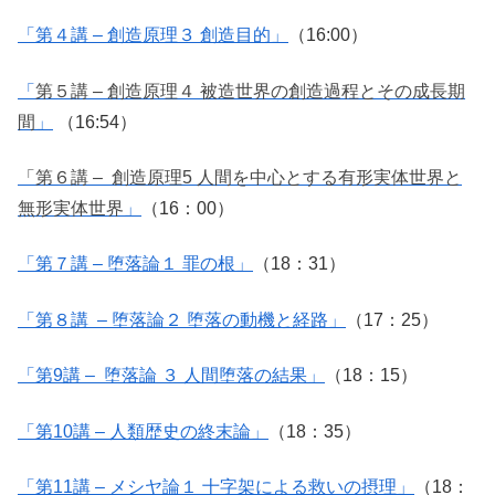
「第４講 – 創造原理３ 創造目的」
（16:00）
「
第５講 – 創造原理４ 被造世界の創造過程とその成長期
間
」
（16:54）
「第６講 – 創造原理5 人間を中心とする有形実体世界と
無形実体世界
」
（16：00）
「第７講 – 堕落論１ 罪の根」
（18：31）
「第８講 – 堕落論２ 堕落の動機と経路」
（17：25）
「第9講 – 堕落論 ３ 人間堕落の結果」
（18：15）
「第10講 – 人類歴史の終末論」
（18：35）
「第11講 – メシヤ論１ 十字架による救いの摂理」
（18：