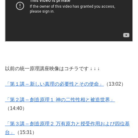
以前の統一原理講座映像はコチラです ↓ ↓ ↓
「第１講 – 新しい真理の必要性とその使命」
（13:02）
「第２講 – 創造原理１ 神の二性性相と被造世界」
（14:40）
「第３講 – 創造原理２ 万有原力と授受作用および四位基
台」
（15:31）