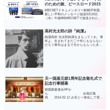
のための旅、ピースロード2015
MBCNETドキュメンタリー鮮鶴平和賞、
新しい平和のメッセージ放送9月24日
（木）午後8時MBCNETで放送された将
来の世代のための平和鮮鶴平和賞の放送
ドキュメンタリー<鮮鶴平和賞、新しい平
和のメッセージ>です。MBCNETドキュ
高村光太郎の詩『純潔』
メンタリー...
純潔高村 光太郎純潔をまもってくれ、青
年よ。生まれてまだ二十年にもならない
だろう青年はまるで天からもらった水晶
玉のようにきれいだ。その純潔をまもっ
てくれ、青年よ。君の素直な生一本な精
神を大事にしてくれ。君の濁（にごり）
に接せぬ體（からだ）を...
天一国基元節1周年記念敬礼式で
記念行事開幕
韓国家庭連合HPか
ら 企画広報
局 2014.02.12 み言と一体化して実践
する人が真の主人 天一国基元節1周年記
念敬礼式で記念行事開幕 天一国基元節1
周年記念敬礼式が天一国2年天暦1月13日