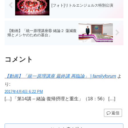
[フォト]リトルエンジェルス特別公演
【動画】「統一原理講座⑮ 緒論２ 蕩減復
帰とメシヤのための基台」
コメント
【動画】「統一原理講座 最終講 再臨論」 | familyforum
よ
り:
2017年4月4日 6:22 PM
[…] 「第14講 – 緒論 復帰摂理と重生」（18：56） […]
返信