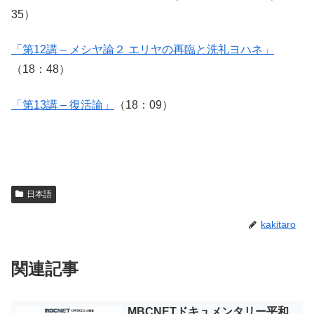
35）
「第12講 – メシヤ論２ エリヤの再臨と洗礼ヨハネ」
（18：48）
「第13講 – 復活論」
（18：09）
日本語
kakitaro
関連記事
MBCNETドキュメンタリー平和