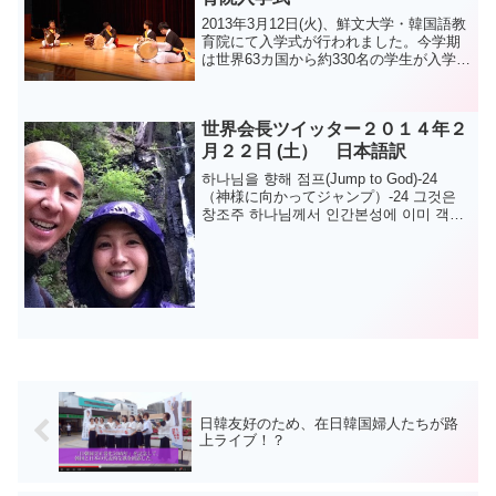
2013年3月12日(火)、鮮文大学・韓国語教
育院にて入学式が行われました。今学期
は世界63カ国から約330名の学生が入学
し、韓国語を学習しています。日本人留
学生は88名が入学し、国家別人数では最
も多い割合となりました。入学式は午前
世界会長ツイッター２０１４年２
11時か...
月２２日 (土） 日本語訳
하나님을 향해 점프(Jump to God)-24
（神様に向かってジャンプ）-24 그것은
창조주 하나님께서 인간본성에 이미 객관
적도덕가치를 심어주셨기 때문입니다. そ
れは創造主 神様が、人間の本性にすでに
客観的道徳価値を植え...
日韓友好のため、在日韓国婦人たちが路
上ライブ！？