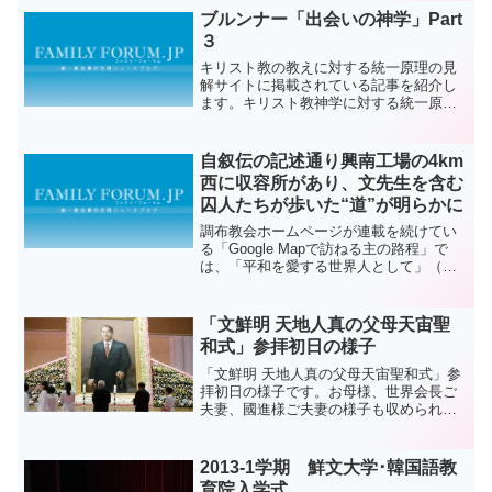
ブルンナー「出会いの神学」Part
３
キリスト教の教えに対する統一原理の見
解サイトに掲載されている記事を紹介し
ます。キリスト教神学に対する統一原理
の見解を解説しているサイトで、今回は
スイス出身で、プロテスタントの神学者
ブランナーの「出会いの神学」の連載３
自叙伝の記述通り興南工場の4km
回目です。下記はサイトよ...
西に収容所があり、文先生を含む
囚人たちが歩いた“道”が明らかに
調布教会ホームページが連載を続けてい
る「Google Mapで訪ねる主の路程」で
は、「平和を愛する世界人として」（文
鮮明自叙伝）に登場してくる文先生の歩
まれたゆかりの場所を紹介しています。
文鮮明先生は、１９４８年４月に平壌刑
「文鮮明 天地人真の父母天宙聖
務所で１か月半収...
和式」参拝初日の様子
「文鮮明 天地人真の父母天宙聖和式」参
拝初日の様子です。お母様、世界会長ご
夫妻、國進様ご夫妻の様子も収められて
います。
2013-1学期 鮮文大学･韓国語教
育院入学式