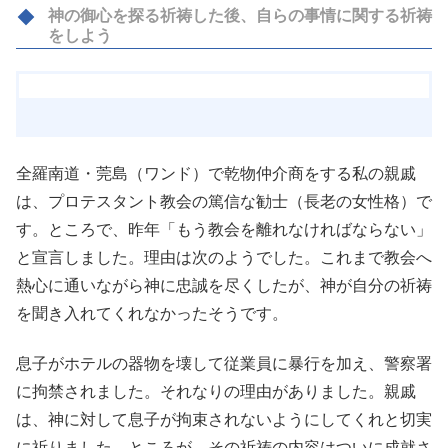
神の御心を探る祈祷した後、自らの事情に関する祈祷
をしよう
全羅南道・莞島（ワンド）で乾物仲介商をする私の親戚
は、プロテスタント教会の篤信な勧士（長老の女性格）で
す。ところで、昨年「もう教会を離れなければならない」
と宣言しました。理由は次のようでした。これまで教会へ
熱心に通いながら神に忠誠を尽くしたが、神が自分の祈祷
を聞き入れてくれなかったそうです。
息子がホテルの器物を壊して従業員に暴行を加え、警察署
に拘禁されました。それなりの理由がありました。親戚
は、神に対して息子が拘束されないようにしてくれと切実
に祈りました。ところが、その祈祷の内容はついに成就さ