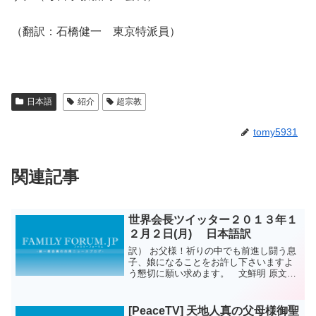
（翻訳：石橋健一 東京特派員）
日本語
紹介
超宗教
tomy5931
関連記事
世界会長ツイッター２０１３年１
２月２日(月) 日本語訳
訳） お父様！祈りの中でも前進し闘う息
子、娘になることをお許し下さいますよ
う懇切に願い求めます。 文鮮明 原文）
Father! We earnestly request and desire
that you will let us be...
[PeaceTV] 天地人真の父母様御聖