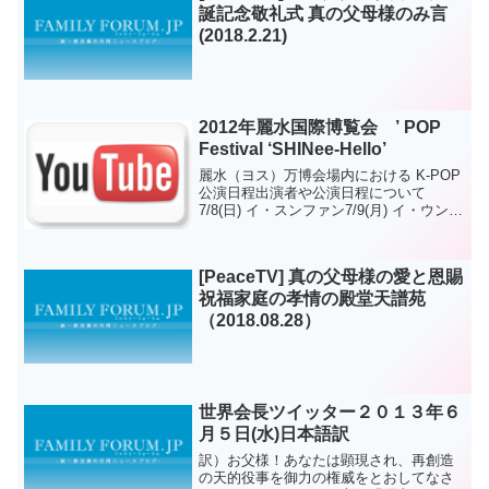
誕記念敬礼式 真の父母様のみ言
(2018.2.21)
2012年麗水国際博覧会 ’ POP
Festival ‘SHINee-Hello’
麗水（ヨス）万博会場内における K-POP
公演日程出演者や公演日程について
7/8(日) イ・スンファン7/9(月) イ・ウンミ
7/11(水) インスニ 7/12(木) 少女時代
EXO-K7/13(金) SHINee EXO-K7/21(土...
[PeaceTV] 真の父母様の愛と恩賜
祝福家庭の孝情の殿堂天譜苑
（2018.08.28）
世界会長ツイッター２０１３年６
月５日(水)日本語訳
訳）お父様！あなたは顕現され、再創造
の天的役事を御力の権威をとおしてなさ