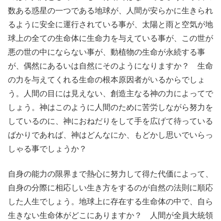
数ある惑星の一つである地球が、人間が安らかに生きられ
るように安全に運行されている事が、太陽と雨と空気が地
球上の全ての生命体に生命力を与えている事が、この世が
悪の世の中にならない事が、動植物の生命が永続する事
が、偶然にあるいは自然にそのようになりますか？ 生命
の力を与えてくれる生命の根本原因者がいるからでしょ
う。人間の目には見えない、創造主なる神の力によってで
しょう。神はこのように人間のために苦労しながら努力を
しているのに、神におねだりをして手を広げて待っている
ばかりであれば、神はどんなにか、もどかし思いでいらっ
しゃる事でしょうか？
自身の能力の限界まで熱心に努力して得た代価によって、
自身の分際に相応しい生き方をするのが自然の法則に順応
した人生でしょう。地球上に存在する生命体の中で、自ら
生きない生命体がどこにありますか？ 人間が全員大統領