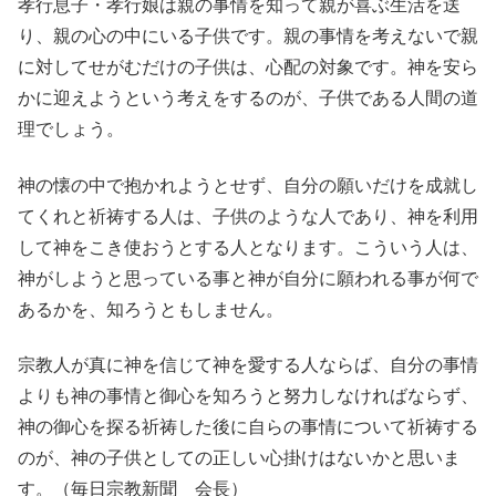
孝行息子・孝行娘は親の事情を知って親が喜ぶ生活を送
り、親の心の中にいる子供です。親の事情を考えないで親
に対してせがむだけの子供は、心配の対象です。神を安ら
かに迎えようという考えをするのが、子供である人間の道
理でしょう。
神の懐の中で抱かれようとせず、自分の願いだけを成就し
てくれと祈祷する人は、子供のような人であり、神を利用
して神をこき使おうとする人となります。こういう人は、
神がしようと思っている事と神が自分に願われる事が何で
あるかを、知ろうともしません。
宗教人が真に神を信じて神を愛する人ならば、自分の事情
よりも神の事情と御心を知ろうと努力しなければならず、
神の御心を探る祈祷した後に自らの事情について祈祷する
のが、神の子供としての正しい心掛けはないかと思いま
す。（毎日宗教新聞 会長）