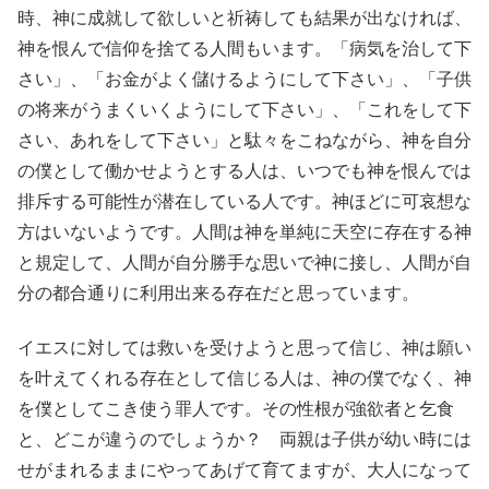
時、神に成就して欲しいと祈祷しても結果が出なければ、
神を恨んで信仰を捨てる人間もいます。「病気を治して下
さい」、「お金がよく儲けるようにして下さい」、「子供
の将来がうまくいくようにして下さい」、「これをして下
さい、あれをして下さい」と駄々をこねながら、神を自分
の僕として働かせようとする人は、いつでも神を恨んでは
排斥する可能性が潜在している人です。神ほどに可哀想な
方はいないようです。人間は神を単純に天空に存在する神
と規定して、人間が自分勝手な思いで神に接し、人間が自
分の都合通りに利用出来る存在だと思っています。
イエスに対しては救いを受けようと思って信じ、神は願い
を叶えてくれる存在として信じる人は、神の僕でなく、神
を僕としてこき使う罪人です。その性根が強欲者と乞食
と、どこが違うのでしょうか？ 両親は子供が幼い時には
せがまれるままにやってあげて育てますが、大人になって