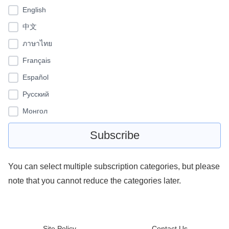
English
中文
ภาษาไทย
Français
Español
Pусский
Монгол
You can select multiple subscription categories, but please
note that you cannot reduce the categories later.
Site Policy
Contact Us