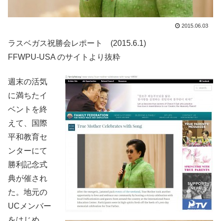
2015.06.03
ラスベガス祝勝会レポート (2015.6.1)
FFWPU-USA のサイトより抜粋
週末の活気
に満ちたイ
ベントを終
えて、国際
平和教育セ
ンターにて
勝利記念式
典が催され
た。地元の
UCメンバー
をはじめ、