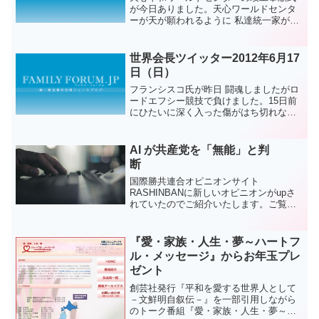
が今日ありました。天心ワールドセンタ
ーが天が願われるように 私達統一家が世
界が誇ることの出来る尊い摂理の空間と
して使われる事を信じます。アジュ！
世界会長ツイッター2012年6月17
日（日）
フランシスコ氏が昨日 闘魂しましたがロ
ードエフシー競技で負けました。15日前
にひたいに深く入った傷がはち切れなが
ら流れ落ちる血に視野が遮られ競技進行
が不可能になりました。真のお父様は
「捨て石に負けたのではなく次がまたあ
AI が共産党を「無能」と判
る」と大きく激励されま...
断
国際勝共連合オピニオンサイト
RASHINBANに新しいオピニオンがupさ
れていたのでご紹介いたします。ご覧く
ださい。
「我々（共産党）は人間に対する完璧な
科学者である」と、中国共産党幹部が語
『愛・家族・人生・夢～ハートフ
ったという。米元国務次官...
ル・メッセージ』からお年玉プレ
ゼント
創芸社発行『平和を愛する世界人として
－文鮮明自叙伝－』を一部引用しながら
のトーク番組『愛・家族・人生・夢～ハ