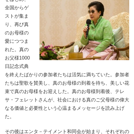
全国からゲ
ストが集ま
り、再び真
のお母様の
愛につつま
れた。真の
お父様1000
日記念式典
を終えたばかりの参加者たちは活気に満ちていた。参加者
たちは聖歌を賛美し、真のお母様の到着を待ち、美しい花
束で真のお母様をお迎えした。真のお母様到着後、テレ
サ・フェレットさんが、社会における真のご父母様の偉大
なる価値と必要性という心温まるメッセージを読み上げ
た。
その後はエンタ－テイメント和同会が始まり、それぞれの