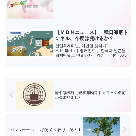
ートフル・メッセージ』をご存知です
か。全国コミュニティＦＭ16放送局で絶
賛放送中です。そのホームページも開設
され、放送後の番組もアー...
【ＭＢＮニュース】 韓日海底ト
ンネル、今度は開けるか？
한일해저터널, 이번엔 뚫리나?
2014.09.16【 앵커멘트 】한국과 일본을
해저터널로 연결하자는 얘기는 이미 30년
전부터 나왔습니다. 최근 악화된 한일관계
개선을 위해서는 해저터널이 필요하다는
주장이 다시 나오고 ...
清平修練苑【親和館B館 】カフェの名前
が決まりました。
パンタナール・レダからの便り その１