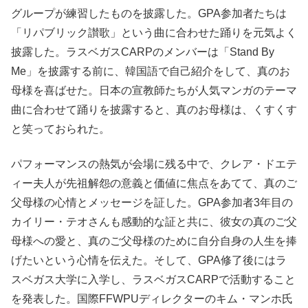
グループが練習したものを披露した。GPA参加者たちは
「リパブリック讃歌」という曲に合わせた踊りを元気よく
披露した。ラスベガスCARPのメンバーは「Stand By
Me」を披露する前に、韓国語で自己紹介をして、真のお
母様を喜ばせた。日本の宣教師たちが人気マンガのテーマ
曲に合わせて踊りを披露すると、真のお母様は、くすくす
と笑っておられた。
パフォーマンスの熱気が会場に残る中で、クレア・ドエテ
ィー夫人が先祖解怨の意義と価値に焦点をあてて、真のご
父母様の心情とメッセージを証した。GPA参加者3年目の
カイリー・テオさんも感動的な証と共に、彼女の真のご父
母様への愛と、真のご父母様のために自分自身の人生を捧
げたいという心情を伝えた。そして、GPA修了後にはラ
スベガス大学に入学し、ラスベガスCARPで活動すること
を発表した。国際FFWPUディレクターのキム・マンホ氏