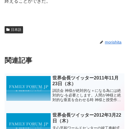
終えることができた。
日本語
morishita
関連記事
世界会長ツイッター2011年11月
23日（水）
訓読会 神様が絶対的な＋になる為には絶
対的な-を必要とします。人間が神様と絶
対的な垂直を合わせる時 神様と授受作用
をし一点で一核を成すようになります。
その核を中心として家庭を成し その核を
中心として宗族が成されるのです。
世界会長ツイッター2012年3月22
日（木）
天心平和ワールドセンターの竣工奉献式