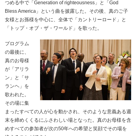
つめる中で「Generation of righteousness」と「God
Bless America」という曲を披露した。その後、真のご子
女様とお孫様を中心に、全体で「カントリーロード」と
「トップ・オブ・ザ・ワールド」を歌った。
プログラム
の最後に、
真のお母様
が「アリラ
ン」と「サ
ランヘ」を
歌われた。
その場に集
まったすべての人が心を動かされ、そのような意義ある週
末を締めくくるにふさわしい場となった。真のお母様を含
めすべての参加者が次の50年への希望と笑顔でその場を