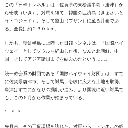
この「日韓トンネル」は、佐賀県の東松浦半島（唐津）か
ら壱岐（いき）、対馬を経て、韓国の巨済島（きょさいと
う・コジェド）、そして釜山（プサン）に至る計画であ
る。全長は約２３０ｋｍ。
しかも、朝鮮半島に上陸した日韓トンネルは、「国際ハイ
ウェイ」としてソウルを経由した後、なんと北朝鮮、中
国、そしてアジア諸国までを結ぶのだという……。
統一教会系の財団である「国際ハイウェイ財団」は、すで
に佐賀県唐津市、そして対馬、壱岐に広大な土地を取得。
唐津はすでにかなりの掘削が進み、より国境に近い対馬で
も、この６月から作業が始まっている。
* * *
先月末、その工事現場を訪れた。対馬から、トンネルの経