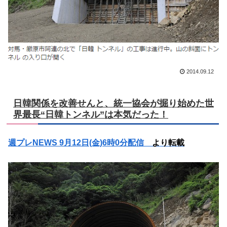
2014.09.12
日韓関係を改善せんと、統一協会が掘り始めた世
界最長“日韓トンネル”は本気だった！
週プレNEWS 9月12日(金)6時0分配信
より転載