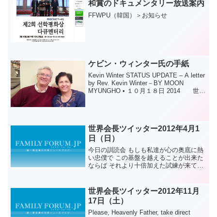
和賞のドキュメンタリー放送案内
FFWPU（韓国）＞お知らせ
ケビン・ウィンター氏の手紙
Kevin Winter STATUS UPDATE – A letter
by Rev. Kevin Winter－BY MOON
MYUNGHO • １０月１８日 2014 世界
本部公式サイトより親愛なる皆様コート
ジボワールの病院に緊...
世界会長ツイッター2012年4月1
日（日）
今日の訓読会 もしも私達が心の奥底に熱
い忠僕で この基盤を越えることが出来た
ならば それより十倍加えた試練が来て私
達を試すのです。それでこの道は命をか
けて行かなければいけないという決心を
して行かなければ 行くことが出来ないと
世界会長ツイッター2012年11月
いうのです。アジ...
17日（土）
Please, Heavenly Father, take direct