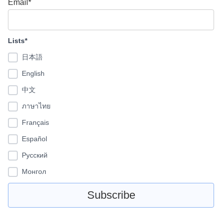
Email*
Lists*
日本語
English
中文
ภาษาไทย
Français
Español
Pусский
Монгол