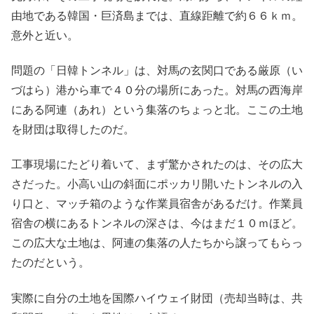
由地である韓国・巨済島までは、直線距離で約６６ｋｍ。
意外と近い。
問題の「日韓トンネル」は、対馬の玄関口である厳原（い
づはら）港から車で４０分の場所にあった。対馬の西海岸
にある阿連（あれ）という集落のちょっと北。ここの土地
を財団は取得したのだ。
工事現場にたどり着いて、まず驚かされたのは、その広大
さだった。小高い山の斜面にポッカリ開いたトンネルの入
り口と、マッチ箱のような作業員宿舎があるだけ。作業員
宿舎の横にあるトンネルの深さは、今はまだ１０ｍほど。
この広大な土地は、阿連の集落の人たちから譲ってもらっ
たのだという。
実際に自分の土地を国際ハイウェイ財団（売却当時は、共