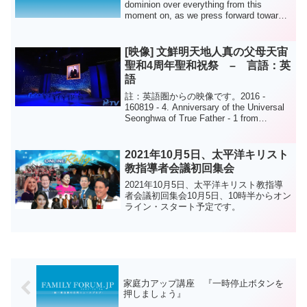
dominion over everything from this
moment on, as we press forward toward
the final ...
[映像] 文鮮明天地人真の父母天宙
聖和4周年聖和祝祭 – 言語：英
語
註：英語圏からの映像です。2016 -
160819 - 4. Anniversary of the Universal
Seonghwa of True Father - 1 from
European Office on Vimeo.文...
2021年10月5日、太平洋キリスト
教指導者会議初回集会
2021年10月5日、太平洋キリスト教指導
者会議初回集会10月5日、10時半からオン
ライン・スタート予定です。
家庭力アップ講座 『一時停止ボタンを
押しましょう』