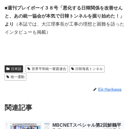
■
週刊プレイボーイ３８号「悪化する日韓関係を改善せん
と、あの統一協会が本気で日韓トンネルを掘り始めた！」
より
（本誌では、大江理事長が工事の理想と困難を語った
インタビューも掲載）
日本語
世界平和統一家庭連合
日韓海底トンネル
統一運動
Eiji Harikawa
関連記事
MBCNETスペシャル第2回鮮鶴平