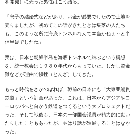
和開発）に売った男性はこう語る。
「息子の結婚式などがあり、お金が必要でしたので土地を
売りましたが、初めてこの話がきたときは集落の人たち
も、このような所に海底トンネルなんて本当かねぇ～と半
信半疑でしたね」
実は、日本と朝鮮半島を海底トンネルで結ぶという構想
を、統一教会は１９８０年代からもっていた。しかし資金
難などが理由で頓挫（とんざ）してきた。
もっと時代をさかのぼれば、戦前の日本にも「大東亜縦貫
鉄道」という計画があった。これは、日本からアジアやヨ
ーロッパへと向かう鉄道をつくるという大プロジェクトだ
った。そして戦後も、日本の一部国会議員が精力的に動い
たりしたこともあったが、やはり話が進展することはなか
った。