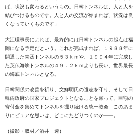
ば、状況も変わるというもの。日韓トンネルは、人と人を
結びつけるものです。人と人の交流が始まれば、状況は良
くなっていくものです」
大江理事長によれば、最終的には日韓トンネルの起点は福
岡になる予定だという。これが完成すれば、１９８８年に
開通した青函トンネルの５３ｋｍや、１９９４年に完成し
た英仏海峡トンネルの４９．２ｋｍよりも長い、世界最長
の海底トンネルとなる。
日韓関係の改善を祈り、文鮮明氏の遺志を守り、そして日
韓両政府の国家プロジェクトとなることを願って、巨額の
寄付金を集めてトンネルを掘り続ける統一教会。このあま
りにピュアな思いは、どこにたどりつくのか――。
（撮影・取材／酒井 透）