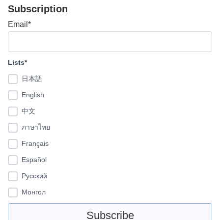
Subscription
Email*
Lists*
日本語
English
中文
ภาษาไทย
Français
Español
Pусский
Монгол