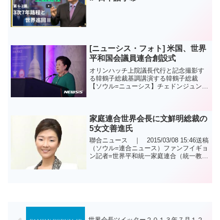
[ニューシス・フォト] 米国、世界
平和国会議員連合創設式
オリンハッチ上院議長代行と記念撮影す
る韓鶴子総裁基調講演する韓鶴子総裁
【ソウル=ニューシス】チェドンジュン記
者= 30日、米国ワシントンDCの国会議事
堂で開かれた世界平和国会議員連合創立
式で韓鶴子総裁が基調講演をしている。
2016.12.0...
家庭連合世界会長に文鮮明総裁の
5女文善進氏
聯合ニュース ｜ 2015/03/08 15:46送稿
（ソウル=連合ニュース）ファンフイギョ
ン記者=世界平和統一家庭連合（統一教会
·以下家庭連合）韓鶴子総裁は、文善進氏
を世界会長に任命したと家庭連合側が8
日、明らかにした。文善進氏は、韓総
裁...
世界会長ツイッター２０１３年７月１２