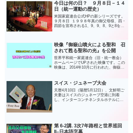
今日は何の日？ ９月８日－１４
日（統一運動の歴史）
米国家庭連合公式HPの新シリーズです。
９月８日 １９９８年真の御父母様、四・
四節を宣布される1、9、9、8、9と8を足
すと44になる。統一原理によれば４数は
サタンが主管する四位基台の解放と天の
側への復帰を意味する重要な数である。
映像『御嶽山噴火による聖和 召
このことか...
されて甦る聖和の光』を公開
世界平和統一家庭連合（旧・統一教会）
ホームページでUPされた映像です。この
映像は、2014年10月に行われた、御嶽山
噴火事故で亡くなられた4人の聖和式(告
別式)と昨年9月に行われた１周年追慕礼
拝の模様を、第8地区映像部が編集(約6分)
スイス・ジュネーブ大会
したも...
天暦4月10日（陽暦5月12日）、文鮮明ご
夫妻はスイスのジュネーブ空港に到着
し、インターコンチネンタルホテルに宿
泊しました。このホテルは1985年8月に文
鮮明師が「共産主義は5年以内に崩れる」
と言われた内容を受けて、「共産主義の
終焉」が宣言...
第 6-2講. 3次7年路程と世界巡回
II–日本語字幕