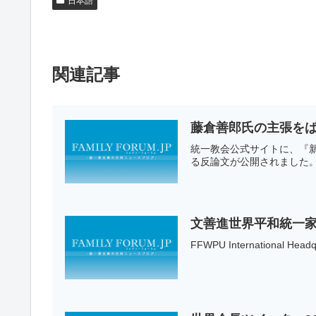
日本語
関連記事
藤倉善郎氏の主張をば
統一教会公式サイトに、『新
る反論文が公開されました。
文善進世界平和統一
FFWPU International Hea