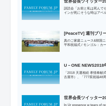
世界会長ツイッター20
訓読会「お前と私は死んで
インが死にそうな時はアベル
[PeaceTV] 週刊ブリ
真のご家庭ニュース&韓国ニュ
平和祝福式 / モンゴル：カープ
U－ONE NEWS201
「2018 天運相続 孝情奉
古屋市）、「777双祝福48周
世界会長ツイッター20
In Ur presence w tears of r