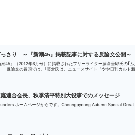
っさり ～『新潮45』掲載記事に対する反論文公開～
潮45』（2012年6月号）に掲載されたフリーライター藤倉善郎氏の｢
 反論文の冒頭では、｢藤倉氏は、ニュースサイト『やや日刊カルト新.
家庭連合会長、秋季清平特別大役事でのメッセージ
dquarters ホームページからです。Cheongpyeong Autumn Special Great Work