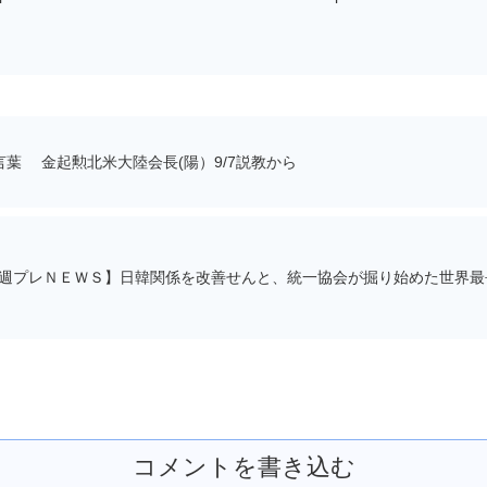
｢お母さん｣－世界で最も美しい言葉 金起勲北米大陸会長(陽）9/7説教から
週プレＮＥＷＳ】日韓関係を改善せんと、統一協会が掘り始めた世界最長
コメントを書き込む