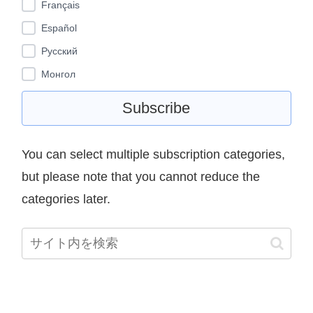
Français
Español
Pусский
Монгол
You can select multiple subscription categories,
but please note that you cannot reduce the
categories later.