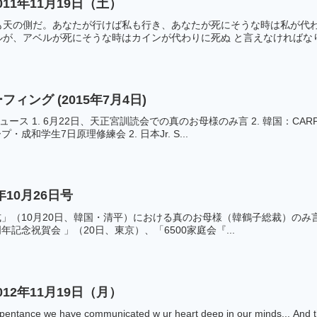
11年11月19日（土）
も天の側だ。あなたが行けば私も行き、あなたが死にそうな時は私が代わ
が、アベルが死にそうな時はカインが代わりに死ぬ と言えなければなりま
ーフィング (2015年7月4日)
ース 1. 6月22日、天正宮訓読会での真のお母様のみ言 2. 韓国：CA
・成和学生7日原理修練会 2. 日本Jr. S...
8年10月26日号
献式」（10月20日、韓国・清平）における真のお母様（韓鶴子総裁）のみ言
年記念祝賀会 」（20日、東京）、「6500家庭会『...
12年11月19日（月）
epentance we have communicated w ur heart deep in our minds... And t