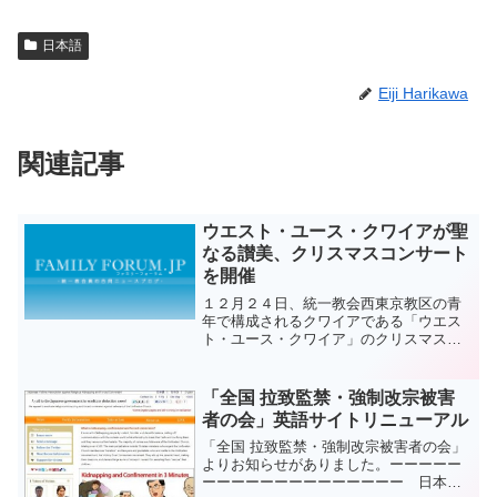
日本語
Eiji Harikawa
関連記事
ウエスト・ユース・クワイアが聖
なる讃美、クリスマスコンサート
を開催
１２月２４日、統一教会西東京教区の青
年で構成されるクワイアである「ウエス
ト・ユース・クワイア」のクリスマスコ
ンサートが、杉並公会堂にて、１１９０
名の会場を満員にして開催されました。
コンサートには、教会員やその家族、友
「全国 拉致監禁・強制改宗被害
人知人などのほか、一般参...
者の会」英語サイトリニューアル
「全国 拉致監禁・強制改宗被害者の会」
よりお知らせがありました。ーーーーー
ーーーーーーーーーーーーーー 日本で