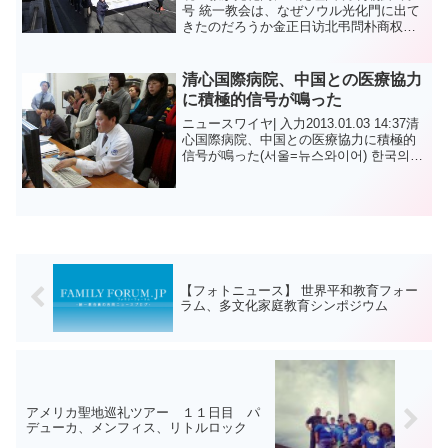
号 統一教会は、なぜソウル光化門に出て
きたのだろうか金正日访北弔問朴商权平
和自動車社長
清心国際病院、中国との医療協力
に積極的信号が鳴った
ニュースワイヤ| 入力2013.01.03 14:37清
心国際病院、中国との医療協力に積極的
信号が鳴った(서울=뉴스와이어) 한국의
의료관광 산업과 선진화된 의료 시스템을
배우기 위해 입국한 중국 의료진 및 병원
경영진 15인이...
【フォトニュース】 世界平和教育フォー
ラム、多文化家庭教育シンポジウム
アメリカ聖地巡礼ツアー １１日目 パ
デューカ、メンフィス、リトルロック