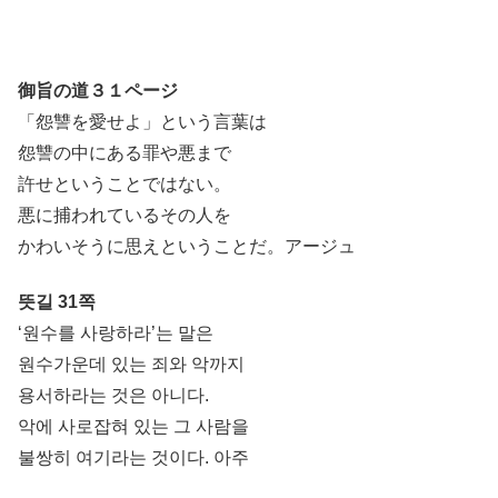
御旨の道３１ページ
「怨讐を愛せよ」という言葉は
怨讐の中にある罪や悪まで
許せということではない。
悪に捕われているその人を
かわいそうに思えということだ。アージュ
뜻길 31쪽
‘원수를 사랑하라’는 말은
원수가운데 있는 죄와 악까지
용서하라는 것은 아니다.
악에 사로잡혀 있는 그 사람을
불쌍히 여기라는 것이다. 아주