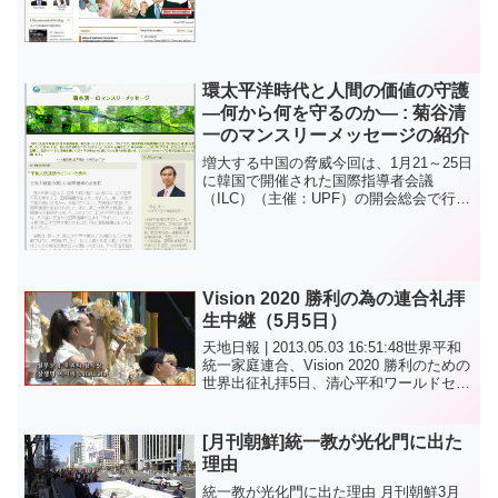
現在も横行する深刻な人権侵害に対し
て、国連や国際NGO,そして米国務省など
の関心と批判の声が高まりつつある中、
全国 拉致監禁・強制...
環太平洋時代と人間の価値の守護
―何から何を守るのか― : 菊谷清
一のマンスリーメッセージの紹介
増大する中国の脅威今回は、1月21～25日
に韓国で開催された国際指導者会議
（ILC）（主催：UPF）の開会総会で行わ
れた、文亨進UPF世界会長の基調講演の
内容を中心にお話しいたします。これま
で、文会長はUPFの主要な活動の一つで
ある、超宗教...
Vision 2020 勝利の為の連合礼拝
生中継（5月5日）
天地日報 | 2013.05.03 16:51:48世界平和
統一家庭連合、Vision 2020 勝利のための
世界出征礼拝5日、清心平和ワールドセン
ター1万5000人参加世界平和統一家庭連合
（以下、家庭連合）は5日午前10時30分清
心平和ワ...
[月刊朝鮮]統一教が光化門に出た
理由
統一教が光化門に出た理由 月刊朝鮮3月