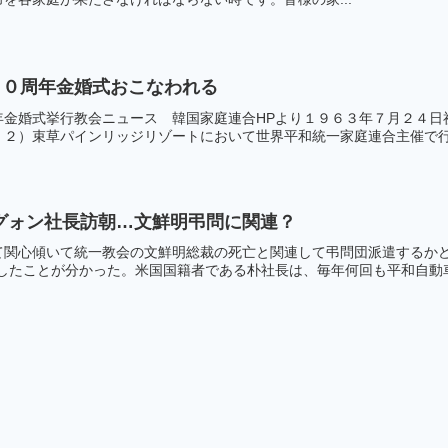
５０周年金婚式おこなわれる
年金婚式挙行教会ニュース 韓国家庭連合HPより１９６３年７月２４日
２）束草パインリッジリゾートにおいて世界平和統一家庭連合主催で行わ
グォン社長訪朝…文鮮明弔問に関連？
て関心傾いて統一教会の文鮮明総裁の死亡と関連して弔問団派遣するか
したことが分かった。米国国籍者である朴社長は、毎年何回も平和自動車工