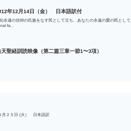
12年12月14日（金） 日本語訳付
56)永遠の信仰の氏族をなす民として立ち、あなたの永遠の愛の民として立たなけれ
al fa...
一国経典天聖経訓読映像（第二篇三章一節1〜3項）
月２５日 (火） 日本語訳