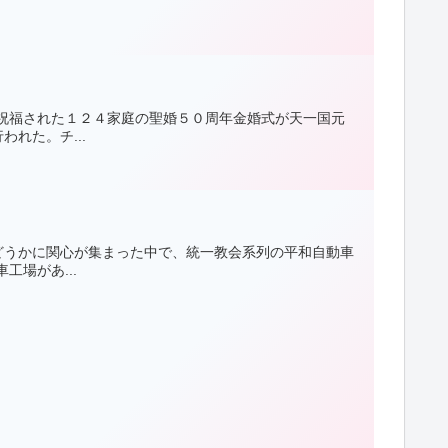
祝福された１２４家庭の聖婚５０周年金婚式が天一国元
れた。チ...
どうかに関心が集まった中で、統一教会系列の平和自動車
場があ...