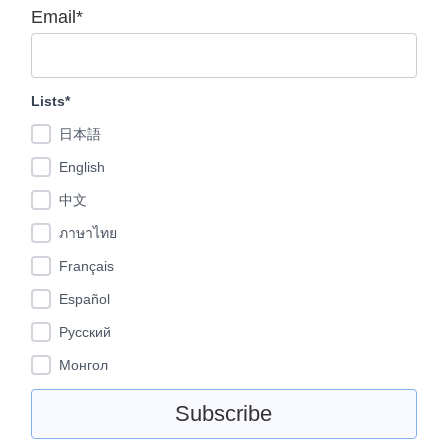
Email*
Lists*
日本語
English
中文
ภาษาไทย
Français
Español
Pусский
Монгол