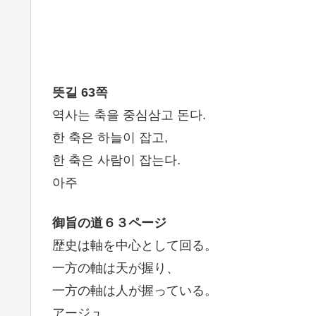
뜻길 63쪽
역사는 축을 중심삼고 돈다.
한 축은 하늘이 잡고,
한 축은 사람이 잡는다.
아주
御旨の道６３ページ
歴史は軸を中心として回る。
一方の軸は天が握り、
一方の軸は人が握っている。
アージュ