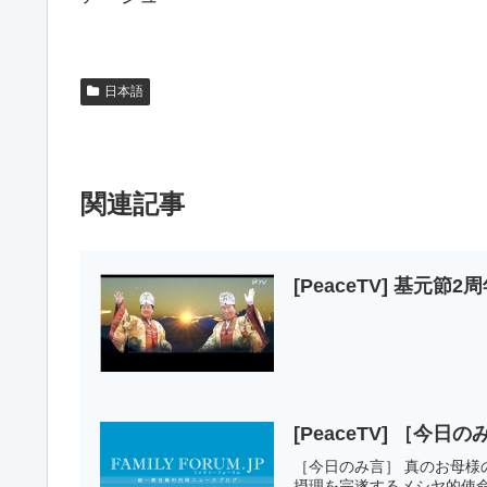
日本語
関連記事
[PeaceTV] 基元節2
[Peace
［今日のみ言］ 真のお母様の国
摂理を完遂するメシヤ的使命