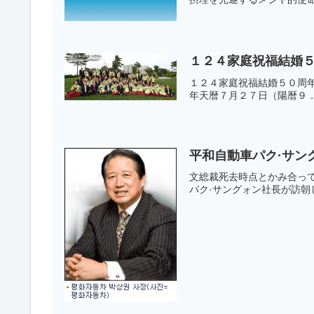
１２４家庭祝福結婚
１２４家庭祝福結婚５０周
年天暦７月２７日（陽暦９．
平和自動車パク·サン
文総裁死去時点とかみ合っ
パク·サングォン社長が訪朝