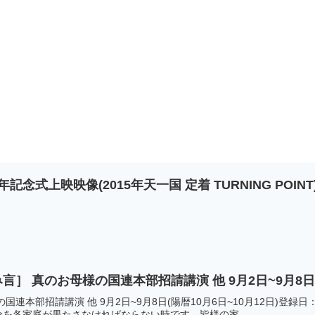
周年記念式上映映像(2015年天一国 定着 TURNING POINT
TV] ［今日のみ言］ 真のお母様の国連本部招請講演 他 9月2日~9月8
連本部招請講演 他 9月2日~9月8日(陽暦10月6日~10月12日)登録日
を各家庭が果たさなければならない時です。皆様の家...