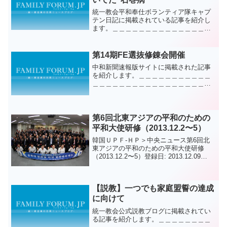
統一教会平和奉仕ボランティア隊キャプ
テン日記に掲載されている記事を紹介し
ます。＿＿＿＿＿＿＿＿＿＿＿＿＿＿＿
＿＿＿＿＿＿＿＿＿＿＿＿＿＿被災地ボ
ランティアに参加したメンバーの声を紹
介します。 彼は、アメリカに留学して
第14期FE選抜修錬会開催
いる大学生です。2012...
中和新聞速報版サイトに掲載された記事
を紹介します。＿＿＿＿＿＿＿＿＿＿＿
＿＿＿＿＿＿＿＿＿＿＿＿＿＿＿＿＿＿
12月8～9日、千葉中央修練所にて第14期
FE選抜修錬会が行われました。FEとは
Field Educatorの略で、中高生の現場教
育...
第6回北東アジアの平和のための
平和大使研修（2013.12.2〜5）
韓国ＵＰＦ-ＨＰ＞中央ニュース第6回北
東アジアの平和のための平和大使研修
（2013.12.2〜5）登録日: 2013.12.09
13:11지난 12월 2일부터 5일까지 제6차 동
북아 평화를 위한 평화대사 교육이 실시되
었다. 이번...
【説教】一つでも家庭盟誓の達成
に向けて
統一教会公式説教ブログに掲載されてい
る記事を紹介します。＿＿＿＿＿＿＿＿