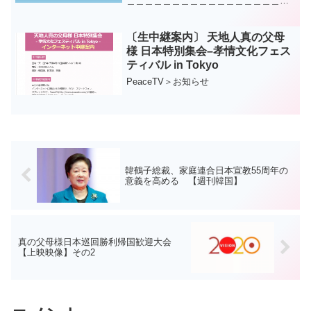
＿＿＿＿＿＿＿＿＿＿＿＿＿＿＿＿＿＿
＿＿＿＿「家庭盟誓」は、1962年からの
「私の誓い」に継いで、1994年の教会創
立40周年記念日の時に下さったものです
〔生中継案内〕 天地人真の父母
が、時に応じて...
様 日本特別集会–孝情文化フェス
ティバル in Tokyo
PeaceTV＞お知らせ
韓鶴子総裁、家庭連合日本宣教55周年の
意義を高める 【週刊韓国】
真の父母様日本巡回勝利帰国歓迎大会
【上映映像】その2