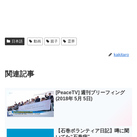
日本語
動画
親子
霊界
kakitaro
関連記事
[PeaceTV] 週刊ブリーフィング
(2018年 5月 5日)
【石巻ボランティア日記】噂に聞
いてた“石巻病”