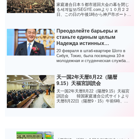
家庭連合日本５都市巡回大会の幕を閉じ
る세계일보/SEGYE.comより１０月２２
日、この日の午後1時から神戸市ポートア
イランド地区"ワールド記念ホール"で開
かれる日本宣教55周年記念西日本大会'で
韓鶴子（写真）総裁のメッセージを聞く
Преодолейте барьеры и
ため西日...
станьте единым целым
Надежда истинных
родителей на премию мира
20 февраля в штаб-квартире Шото в
Сунхака
Сибуя, Токио, была посвящена 10-я
молодежная и студенческая служба
Хёджон, которая так...
天一国2年天暦8月22（陽暦
9.15）天福宮訓読会
天一国2年天暦8月22（陽暦9.15）天福宮
訓読会 韓国家庭連合公式サイトより
天暦8月22日（陽暦9・15）午前6時、天
福宮小神殿で、機関長と機関の実務者、
教会職員と天福宮の食口約150人が参加し
て訓読会が行われた。訓読会はシン・イ
ンソン...