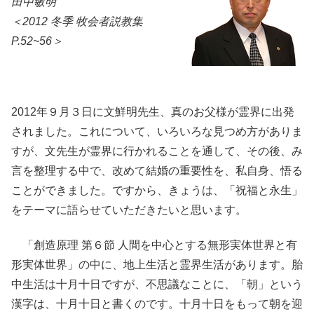
田中敏明
＜2012 冬季 牧会者説教集
P.52~56＞
2012年９月３日に文鮮明先生、真のお父様が霊界に出発
されました。これについて、いろいろな見つめ方がありま
すが、文先生が霊界に行かれることを通して、その後、み
言を整理する中で、改めて結婚の重要性を、私自身、悟る
ことができました。ですから、きょうは、「祝福と永生」
をテーマに語らせていただきたいと思います。
「創造原理 第６節 人間を中心とする無形実体世界と有
形実体世界」の中に、地上生活と霊界生活があります。胎
中生活は十月十日ですが、不思議なことに、「朝」という
漢字は、十月十日と書くのです。十月十日をもって朝を迎