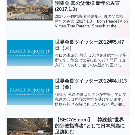
別集会 真の父母様 新年のみ言
(2017.1.3）
2017天一国指導者特別集会 真の父母様
新年のみ言 (2017.1.3） from PeaceTV on
Vimeo.True Parents’ Speech at the
Special Gathering to Celebrate t...
世界会長ツイッター2012年5月7
日（月）
今日の訓読会 教会は天地を連結する至聖
所です。教会は世界に出て行く門戸（出
入口）であり、全ての人達がお互いに助
け合う因縁を持つようにして、国家存亡
の霊的支柱になります。教会は霊的生活
として毎日毎日 生活の力を普及してくれ
世界会長ツイッター2012年4月13
ます。アジュ
日（金）
訓読会 私達の体はサタンが主管していて
私達の心は神様の主管を受けています。
祭物を捧げる時はもったいない 私が使わ
なければならない物なのにと思えば それ
はサタンのものとして残ってしまうので
す。万物を祭物として捧げるという事は
【SEGYE.com】 韓総裁”世界
サタンの血統 生命...
的宗教指導者”として日本列島に
足跡刻む