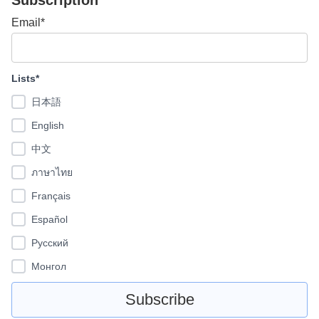
Email*
Lists*
日本語
English
中文
ภาษาไทย
Français
Español
Pусский
Монгол