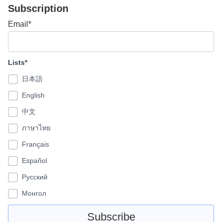
Subscription
Email*
Lists*
日本語
English
中文
ภาษาไทย
Français
Español
Pусский
Монгол