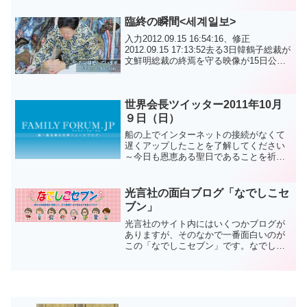
から父母の犠牲を深く悟れるようになれ
ば その時初めて孝子だと言うことが出来
臨終の瞬間<세계일보>
るのです。アジュ
入力2012.09.15 16:54:16、修正
2012.09.15 17:13:52去る3日韓鶴子総裁が
文鮮明総裁の終焉を守る映像が15日公開
された。映像は韓総裁が真っ直ぐに横に
なった文総裁に"お父さん、苦労言いまし
た。父、愛してる"と言...
世界会長ツイッター2011年10月
９日（日）
船の上でインターネットの接続がなくて
遅くアップしたことを了解してください
～今日も恩恵ある聖日であることを祈っ
て....アジュ＾＾
光言社の面白ブログ「なでしこセ
ブン」
光言社のサイト内にはいくつかブログが
ありますが、そのなかで一番面白いのが
この「なでしこセブン」です。なでしこ
セブンとは、光言社内の女子社員のチー
ム名のことです。当初は7名のメンバーで
構成されていましたが、最近8名になった
そうです（でも名前は...