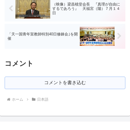
（映像）梁昌植堂会長 『真理が自由に
するであろう』 天福宮（陽）７月１４
日
「天一国青年宣教師特別40日修錬会｣を開
催
コメント
コメントを書き込む
ホーム
日本語