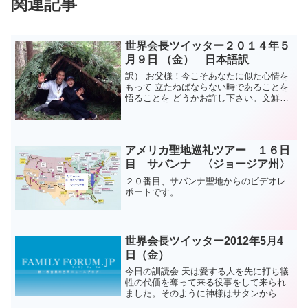
関連記事
世界会長ツイッター２０１４年５
月９日 （金） 日本語訳
訳） お父様！今こそあなたに似た心情を
もって 立たねばならない時であることを
悟ることを どうかお許し下さい。文鮮明
原文） Father! please allow us to realize
that this is the time wh...
アメリカ聖地巡礼ツアー １６日
目 サバンナ 〈ジョージア州〉
２０番目、サバンナ聖地からのビデオレ
ポートです。
世界会長ツイッター2012年5月4
日（金）
今日の訓読会 天は愛する人を先に打ち犠
牲の代価を奪って来る役事をして来られ
ました。そのように神様はサタンから自
分の子女達を奪って来られました。です