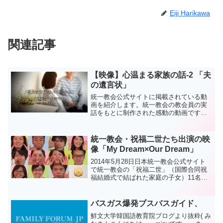
Eiji Harikawa
関連記事
【映像】心温まる家族の話-2 「夫
の遺言状」
統一教会公式サイトに掲載されている動
画を紹介します。統一教会の教会員の実
話をもとに制作された感動の動画です。
親子・夫婦・霊界の３つのテーマで統一
教会員の家庭の姿を描いています。今回
は夫婦をテーマにした内容です。
統一教会・祝福二世たち出演の映
像「My Dream×Our Dream」
2014年5月28日日本統一教会公式サイト
で統一教会の「祝福二世」（国際合同祝
福結婚式で結ばれた家庭の子女）11名が
出演する、それぞれの“夢”を訴える映像
「My Dream×Our Dream」が公開されま
した。 （１分４８秒）
バスガス爆発ブスバスガイド、
鮮文大学韓国語教育院ブログより抜粋( み