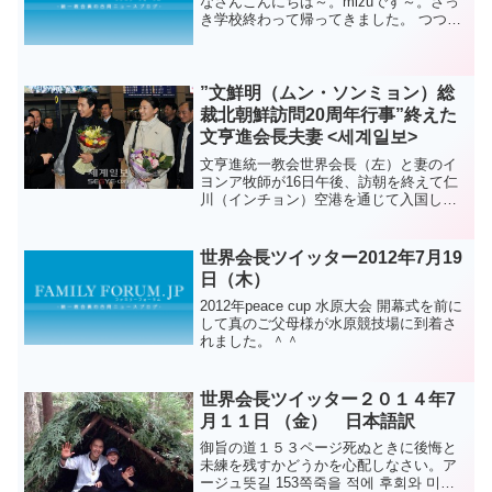
なさんこんにちは～。mizuです～。さっ
き学校終わって帰ってきました。 つつじ
が本当に綺麗なんです(*￣Oﾉ￣*)テストで
疲れた体も癒される～ってね。あ、あ、
あ、返ってきましたよ。テストの結果。ｷ
ﾀ━...
”文鮮明（ムン・ソンミョン）総
裁北朝鮮訪問20周年行事”終えた
文亨進会長夫妻 <세계일보>
文亨進統一教会世界会長（左）と妻のイ
ヨンア牧師が16日午後、訪朝を終えて仁
川（インチョン）空港を通じて入国して
いる。文鮮明統一教総裁の故金日成主席
の出会い20周年を記念するために、去る9
日初訪朝の道に上がったムン会長夫妻
世界会長ツイッター2012年7月19
は、文総裁の故郷であ...
日（木）
2012年peace cup 水原大会 開幕式を前に
して真のご父母様が水原競技場に到着さ
れました。＾＾
世界会長ツイッター２０１４年7
月１１日 （金） 日本語訳
御旨の道１５３ページ死ぬときに後悔と
未練を残すかどうかを心配しなさい。ア
ージュ뜻길 153쪽죽을 적에 후회와 미련