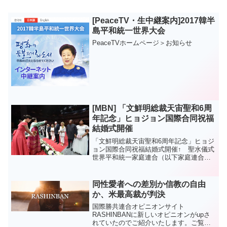
[PeaceTV・生中継案内]2017韓半
島平和統一世界大会
PeaceTVホームページ＞お知らせ
[MBN] 「文鮮明総裁天宙聖和6周
年記念」ヒョジョン国際合同祝福
結婚式開催
「文鮮明総裁天宙聖和6周年記念」ヒョジ
ョン国際合同祝福結婚式開催↑ 聖水儀式
世界平和統一家庭連合（以下家庭連合）
は、8月27日午前9時30分、京畿道加平郡
に位置し、清心平和ワールドセンターで
文鮮明総裁天宙聖和6周年記念聖和祝祭と
同性愛者への差別か信教の自由
ヒョジョン国...
か、米最高裁が判決
国際勝共連合オピニオンサイト
RASHINBANに新しいオピニオンがupさ
れていたのでご紹介いたします。ご覧く