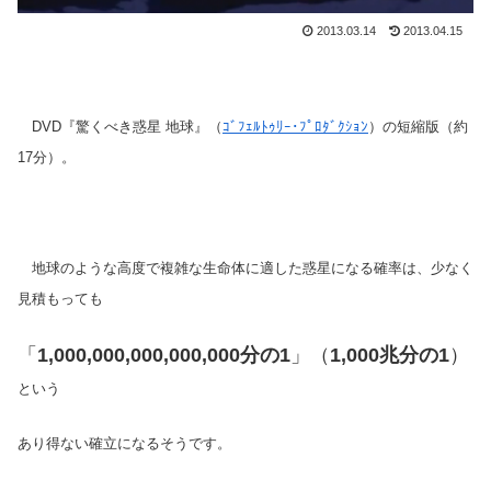
2013.03.14
2013.04.15
DVD『驚くべき惑星 地球』（
ｺﾞﾌｪﾙﾄｩﾘｰ･ﾌﾟﾛﾀﾞｸｼｮﾝ
）の短縮版（約
17分）。
地球のような高度で複雑な生命体に適した惑星になる確率は、少なく
見積もっても
「
1,000,000,000,000,000分の1
」（
1,000兆分の1
）
という
あり得ない確立になるそうです。