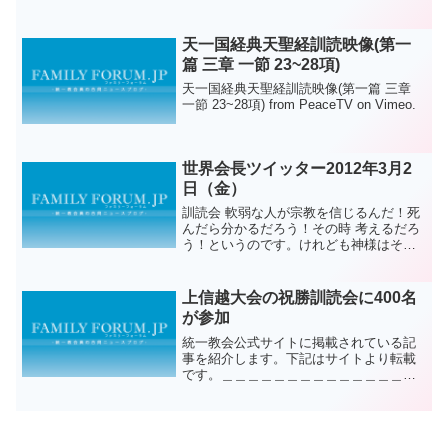
ださい。
米国で注目を集めていたある裁判に6月4
日、連邦最高裁判所は判決を下しまし
天一国経典天聖経訓読映像(第一
た。米コロラド州でケーキ...
篇 三章 一節 23~28項)
天一国経典天聖経訓読映像(第一篇 三章
一節 23~28項) from PeaceTV on Vimeo.
世界会長ツイッター2012年3月2
日（金）
訓読会 軟弱な人が宗教を信じるんだ！死
んだら分かるだろう！その時 考えるだろ
う！というのです。けれども神様はその
まま捨てることが出来ず 行ったら道を遮
り前に行けないようにするのです。悪の
方に行かないように目を取り除いてしま
上信越大会の祝勝訓読会に400名
うのが神様の愛なの...
が参加
統一教会公式サイトに掲載されている記
事を紹介します。下記はサイトより転載
です。＿＿＿＿＿＿＿＿＿＿＿＿＿＿＿
＿＿＿＿＿＿＿＿＿＿＿天暦9月17日（陽
暦10月21日）午前6時から長野市内のホテ
ルで、「日本宣教55周年記念 上信越大会
祝勝訓読...