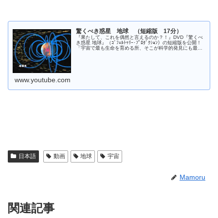
驚くべき惑星 地球 （短縮版 17分）
『果たして、これを偶然と言えるのか？！』DVD『驚くべ
き惑星 地球』（ｺﾞﾌｪﾙﾄｩﾘｰ･ﾌﾟﾛﾀﾞｸｼｮﾝ）の短縮版を公開！
「宇宙で最も生命を育める所、そこが科学的発見にも最適
な場所になっている。私には、これは単なる偶然というよ
り、むしろ陰謀のように感じられるのです。」（ギエモ・
ゴンザレス助教授）60分フルバー...
www.youtube.com
日本語
動画
地球
宇宙
Mamoru
関連記事