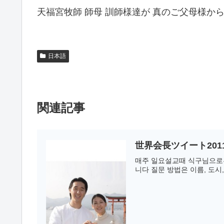
天福宮牧師 師母 訓師様達が 真のご父母様
日本語
関連記事
世界会長ツイート2011年
매주 일요설교때 식구님으로부
니다 질문 방법은 이름, 도시,