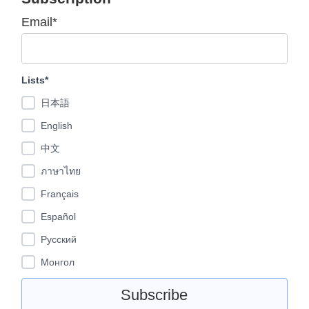
Email*
Lists*
日本語
English
中文
ภาษาไทย
Français
Español
Pусский
Монгол