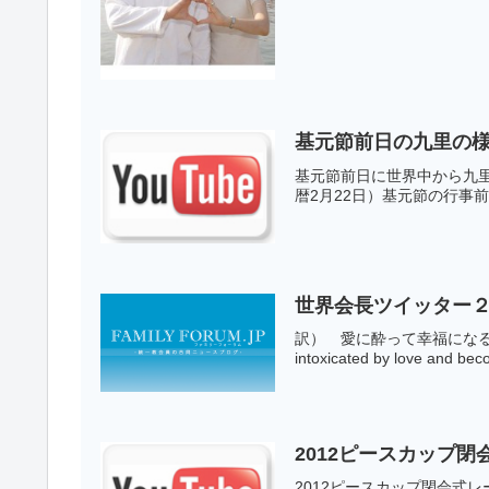
基元節前日の九里の
基元節前日に世界中から九
暦2月22日）基元節の行事
世界会長ツイッター２
訳） 愛に酔って幸福になる感
intoxicated by love and bec
2012ピースカップ
2012ピースカップ閉会式