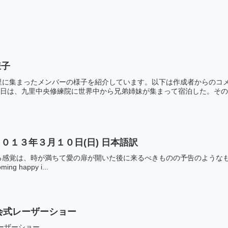
様子
里に集まったメンバーの様子を紹介しています。以下は作成者からのコメ
前日は、九里中­央修練院に世界中から兄弟姉妹が集まって宿泊した。その様
０１３年３月１０日(日) 日本語訳
覚は、時が満ちて愛の扉が開いた後に来るべきものの予告のようなものです。
oming happy i...
閉会式レーザーショー
レーザーショー