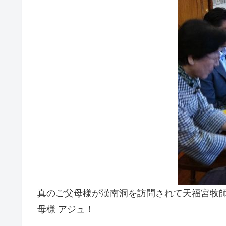
真のご父母様が漢南洞を訪問されて天福宮牧師
母様 アジュ！