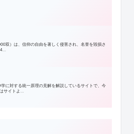
！
000双）は、信仰の自由を著しく侵害され、名誉を毀損さ
..
神学に対する統一原理の見解を解説しているサイトで、今
サイトよ...