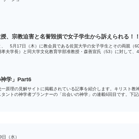
教授、宗教迫害と名誉毀損で女子学生から訴えられる！
、 5月17日（木）に教会員である佐賀大学の女子学生とその両親（6
孝夫学長）と同大学文化教育学部准教授・森善宣氏（53）に対して、44.
学」Part6
統一原理の見解サイトに掲載されている記事を紹介します。キリスト教
タントの神学者ブランナーの「出会いの神学」の連載6回目です。下記は
月9日（水）