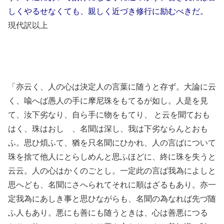
しくやるせなくても、親しく近づき修行に励むべきだ。
現代訳以上
「亦云く、人の心は決定人の言葉に随うと存ず。大論に云
く、喩へば愚人の手に摩尼珠をもてるが如し。人是を見
て、汝下劣なり、自ら手に物をもてり、 と云を聞ておも
はく、珠はおしゝ、名聞は深し、我は下劣ならんとおも
ふ。思ひ煩ふて、猶を只名聞にひかれ、人の言ばについて
珠を捨て他人にとらしめんと思ふほどに、終に珠を失うと
云云。人の心はかくのごとし。一定此の言ば我為によしと
思へども、名聞にさへられてそれに順はざるもあり。亦一
定我為にあしき事と思ひながらも、名聞の為なれば先づ随
ふ人もあり。悪にも善にも随うときは、心は善悪につるゝ