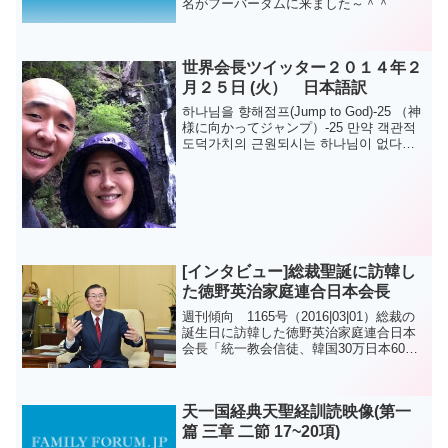
名がフーバーダムに来ました～＾＾
世界会長ツイッター２０１４年２
月２５日 (火） 日本語訳
하나님을 향해점프(Jump to God)-25 （神
様に向かってジャンプ）-25 만약 객관적
도덕가치의 근원되시는 하나님이 없다면,
이 세상의 모든 것은 자기 자신이 기준이
되어 (하나님은 없어! 내 인생은 내 맘대
로!!...
[インタビュー]総裁聖誕に訪韓し
た徳野英治家庭連合日本会長
週刊傾向 1165号（2016|03|01）総裁の
誕生日に訪韓した徳野英治家庭連合日本
会長「統一教会信徒、韓国30万日本60
万」「韓国では「異端」に集まって牽制
を受けたが、日本では、キリスト教ベー
スが弱いせいで定着が容易だった。ま
天一国経典天聖経訓読映像(第一
た、日本の...
篇 三章 二節 17~20項)