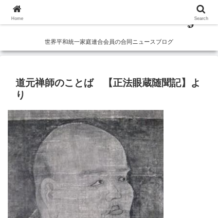
Home
Search
世界平和統一家庭連合会員の合同ニュースブログ
道元禅師のことば 【正法眼蔵随聞記】よ
り