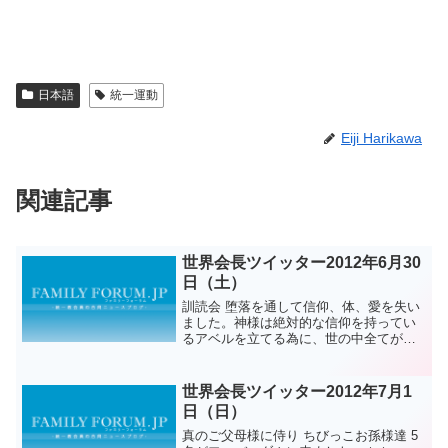
日本語
統一運動
Eiji Harikawa
関連記事
世界会長ツイッター2012年6月30
日（土）
訓読会 堕落を通して信仰、体、愛を失い
ました。神様は絶対的な信仰を持ってい
るアベルを立てる為に、世の中全てが反
対する所にアベルをおいて絶対的に一人
で立てるのです。それで初めて勝利した
時、世の中全部より お前一人が優れてい
世界会長ツイッター2012年7月1
るという基準を立てよ...
日（日）
真のご父母様に侍り ちびっこお孫様達 5