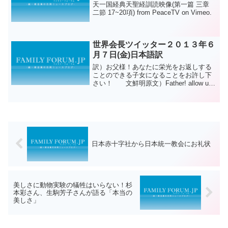
天一国経典天聖経訓読映像(第一篇 三章
二節 17~20項) from PeaceTV on Vimeo.
世界会長ツイッター２０１３年６
月７日(金)日本語訳
訳）お父様！あなたに栄光をお返しする
ことのできる子女になることをお許し下
さい！ 文鮮明原文）Father! allow us
to become children who are able to return
glory to you! ...
日本赤十字社から日本統一教会にお礼状
美しさに動物実験の犠牲はいらない！杉
本彩さん、生駒芳子さんが語る「本当の
美しさ」