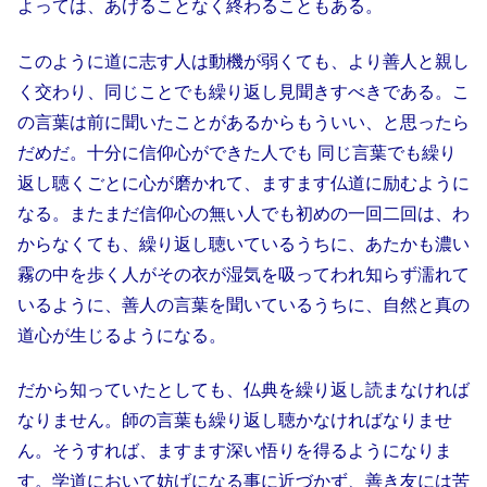
よっては、あげることなく終わることもある。
このように道に志す人は動機が弱くても、より善人と親し
く交わり、同じことでも繰り返し見聞きすべきである。こ
の言葉は前に聞いたことがあるからもういい、と思ったら
だめだ。十分に信仰心ができた人でも 同じ言葉でも繰り
返し聴くごとに心が磨かれて、ますます仏道に励むように
なる。またまだ信仰心の無い人でも初めの一回二回は、わ
からなくても、繰り返し聴いているうちに、あたかも濃い
霧の中を歩く人がその衣が湿気を吸ってわれ知らず濡れて
いるように、善人の言葉を聞いているうちに、自然と真の
道心が生じるようになる。
だから知っていたとしても、仏典を繰り返し読まなければ
なりません。師の言葉も繰り返し聴かなければなりませ
ん。そうすれば、ますます深い悟りを得るようになりま
す。学道において妨げになる事に近づかず、善き友には苦