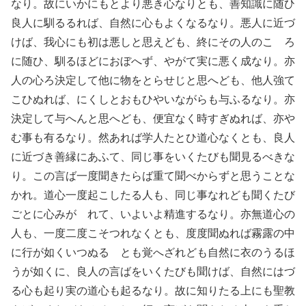
なり。故にいかにもとより悪き心なりとも、善知識に随ひ
良人に馴るるれば、自然に心もよくなるなり。悪人に近づ
けば、我心にも初は悪しと思えども、終にその人のこゝろ
に随ひ、馴るほどにおぼへず、やがて実に悪く成なり。亦
人の心ろ決定して他に物をとらせじと思へども、他人強て
こひぬれば、にくしとおもひやいながらも与ふるなり。亦
決定して与へんと思へども、便宜なく時すぎぬれば、亦や
む事も有るなり。然あれば学人たとひ道心なくとも、良人
に近づき善縁にあふて、同じ事をいくたびも聞見るべきな
り。この言ば一度聞きたらば重て聞べからずと思うことな
かれ。道心一度起こしたる人も、同じ事なれども聞くたび
ごとに心みがゝれて、いよいよ精進するなり。亦無道心の
人も、一度二度こそつれなくとも、度度聞ぬれば霧露の中
に行が如くいつぬるゝとも覚へざれども自然に衣のうるほ
うが如くに、良人の言ばをいくたびも聞けば、自然にはづ
る心も起り実の道心も起るなり。故に知りたる上にも聖教