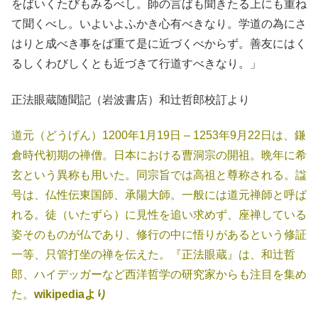
をばいくたびもみるべし。師の言ばも聞きたる上にも重ね
て聞くべし。いよいよふかき心有べきなり。学道の為にさ
はりと成べき事をば重て是に近づくべからず。善友にはく
るしくわびしくとも近づきて行道すべきなり。」
正法眼蔵随聞記（岩波書店）和辻哲郎校訂より
道元（どうげん）1200年1月19日 – 1253年9月22日は、鎌
倉時代初期の禅僧。日本における曹洞宗の開祖。晩年に希
玄という異称も用いた。同宗旨では高祖と尊称される。諡
号は、仏性伝東国師、承陽大師。一般には道元禅師と呼ば
れる。徒（いたずら）に見性を追い求めず、座禅している
姿そのものが仏であり、修行の中に悟りがあるという修証
一等、只管打坐の禅を伝えた。『正法眼蔵』は、和辻哲
郎、ハイデッガーなど西洋哲学の研究家からも注目を集め
た。
wikipediaより