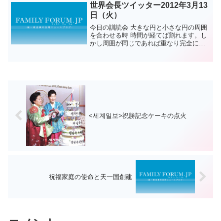
フォームをドゥルゴソポーズを取ってい
世界会長ツイッター2012年3月13
る。
日（火）
今日の訓読会 大きな円と小さな円の周囲
を合わせる時 時間が経てば割れます。し
かし周囲が同じであれば重なり完全に一
つになり 完全に一つとなるのです。この
ように完全に神様を中心として永遠に一
つになり共に暮らてみたいでしょう。そ
れが真の愛の位置な...
<세계일보>祝勝記念ケーキの点火
祝福家庭の使命と天一国創建