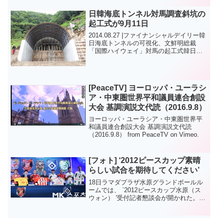
会・国際合同結婚式の実務トップを直
日韓海底トンネル対馬調査斜坑の
撃！「財産のすべてを差し出せ...
起工式が9月11日
2014.08.27 |ファイナンシャルデイリー韓
日海底トンネルの可視化、文鮮明総裁
「国際ハイウェイ」対馬の起工式韓日海
底トンネル対馬調査斜坑（調査斜坑）の
起工式が9月11日午前9時、対馬厳原で開
催される。国際ハイウェイ財団が主催す
る起工式...
[PeaceTV] ヨーロッパ・ユーラシ
ア・中東圏世界平和議員連合創設
大会 基調演説文代読（2016.9.8）
ヨーロッパ・ユーラシア・中東圏世界平
和議員連合創設大会 基調演説文代読
（2016.9.8） from PeaceTV on Vimeo.
[フォト] ‘2012ピースカップ素晴
らしい試合​​を期待してください’
18日ラマダプラザ水原グランドボールル
ームでは、 `2012ピースカップ水原（ス
ウォン） '受付記者懇談会が開かれた。
`2012ピースカップ水原`に出場する各チ
ームの監督と代表選手たちがサインユニ