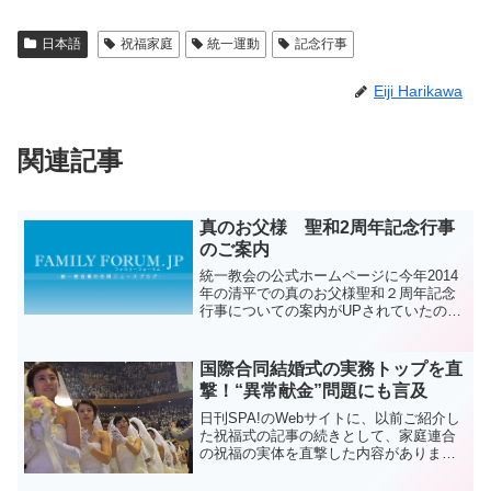
日本語
祝福家庭
統一運動
記念行事
Eiji Harikawa
関連記事
真のお父様 聖和2周年記念行事
のご案内
統一教会の公式ホームページに今年2014
年の清平での真のお父様聖和２周年記念
行事についての案内がUPされていたので
紹介しま
す。
統一教会
国際合同結婚式の実務トップを直
創始者の文鮮明師の聖和（逝去）2周年記
撃！“異常献金”問題にも言及
念式が、...
日刊SPA!のWebサイトに、以前ご紹介し
た祝福式の記事の続きとして、家庭連合
の祝福の実体を直撃した内容がありまし
たのでご紹介します。ご覧下さ
い。 旧統一教