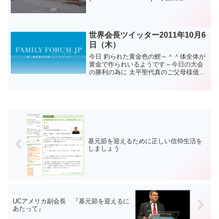
suzukisaport990013 統一教会の被災地復
興活動については統一教会平和奉仕ボラ
ンティア隊サイトをご覧ください。
世界会長ツイッター2011年10月6
日（木）
今日 釣られた黄金色の鯉～＾＾体全体が
黄金で作られいるようです～今日の大会
の勝利の為に 太平聖代真のご父母様億万
歳 アジュ！！
基元節を迎えるために正しい信仰生活を
しましょう
UCアメリカ副会長 『基元節を迎えるに
あたって』