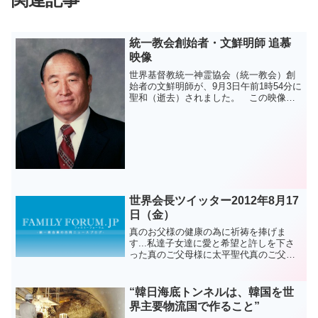
統一教会創始者・文鮮明師 追慕
映像
世界基督教統一神霊協会（統一教会）創
始者の文鮮明師が、9月3日午前1時54分に
聖和（逝去）されました。 この映像を
通じて、文師を偲んで頂ければ幸いで
す。
世界会長ツイッター2012年8月17
日（金）
真のお父様の健康の為に祈祷を捧げま
す...私達子女達に愛と希望と許しを下さ
った真のご父母様に太平聖代真のご父母
様億万歳を捧げます...アジュアジュア...
ジュ...
“韓日海底トンネルは、韓国を世
界主要物流国で作ること”