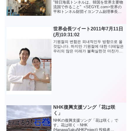
"韓日海底トンネルは、韓国を世界主要物
流国で作ること" <SEGYE.com>世界の
平和トンネル財団イヨンフム副理事長イ
ンタビュー “韓国と日本の海の下を高速鉄
道でつなぐ韓国・日本海底トンネルは我
が国を世界の核心的な物流国家に引き上
世界会長ツイート2011年7月11日
げるで...
(月)10:31:02
기원절의 변함은 외내적인두 방향으로 올
것입니다. 하지만 기원절에 대한 디테일은
우리의 많은 미래가 불확실한것 마찬가지
로, 하나님과 참부모님만이 아시겠지요^^
문형진.이연아 @lovintp に掲載されてい
る記事を転載しま...
NHK復興支援ソング「花は咲
く」
NHKの復興支援ソング「花は咲く」で
す。花は咲く・NHK
(HanawaSakuNHKProject) 投稿者