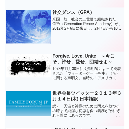
ュース天地）天宙平和連合（会長ユジョ
ンロ）は、創設7周年を迎え、24日、京...
社交ダンス（GPA）
米国・統一教会の二世達で組織された
GPA（Generation Peace Academy）が、
2012年2月6日に来日し、2月7日から10日
まで宮城県牡鹿半島でボランティア活動
を行いました（­=11350）。これは、2月
12日に川崎市にあ...
Forgive, Love, Unite ～今こ
そ、許せ、愛せ、団結せよ～
1973年11月30日に文鮮明師によって発表
された「ウォーターゲート事件」（※）
に関する声明文。当時の「アメリカ（国
民）」に向けられた声明文の「アメリ
カ」という言葉を、「私達」という言葉
に置き換えてみました。（※）1972年6
世界会長ツイッター２０１３年３
月、ウォーター...
月１４日(木) 日本語訳
訳） 天宙と神様のために閃光を放つそ
の時まで純潔な初恋を保つ義務がそれぞ
れ人間にはあるのです。
文鮮明原文）Each person has the duty to
preserve his pure first love unt...