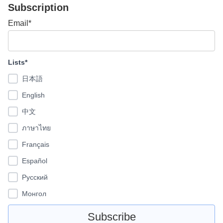
Subscription
Email*
Lists*
日本語
English
中文
ภาษาไทย
Français
Español
Pусский
Монгол