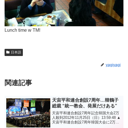
Lunch time w TM!
日本語
yagiyagi
関連記事
天宙平和連合創設7周年…韓鶴子
総裁 “統一教会、発展だけある”
天宙平和連合創設7周年記念韓国大会2万
人殺到2012年11月25日（日）13:59:48 ▲
天宙平和連合創設7周年韓国大会に2万人
の平和大使が参加した。ⓒ天地日報（ニ