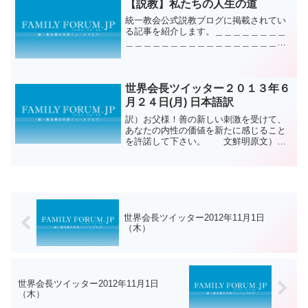
【説教】私たちの人生の道
統一教会公式説教ブログに掲載されてい
る記事を紹介します。＿＿＿＿＿＿＿＿
＿＿＿＿＿＿＿＿＿＿＿＿＿＿＿＿＿＿
＿＿統一教会 宋 峯圭＜2012 冬季 牧
会者説教集P.63~67＞ きょうの説教の内
容は、「私たちの人生の道」です。これ
は一番根本...
世界会長ツイッター２０１３年６
月２４日(月) 日本語訳
訳）お父様！善の新しい刺激を受けて、
あなたの内性の価値を新たに感じること
を許諾して下さい。 文鮮明原文）
Father! Please allow us to receive a new
stimulation of goodness an...
世界会長ツイッター2012年11月1日
（木）
世界会長ツイッター2012年11月1日
（木）