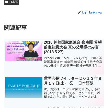
日本語
Eiji Harikawa
関連記事
2018 神韓国家庭連合 嶺南圏 希望
前進決意大会 真の父母様のみ言
(2018.5.27)
PeaceTVホームページからです。2018 神
韓国家庭連合 嶺南圏 希望前進決意大会真
のお母様主題講演 天一国 6年天暦 4月 13
日 (陽 2018.5.27) 釜山 ベクスコ尊敬する
内外貴賓、平和大使、各界指導者の皆さ
ん、特に未来の主...
世界会長ツイッター２０１３年８
月１７日(土) ② 日本語訳
訳）お父様！エデンの園で希望とともに
新しい始まりを迎えることが出来た、希
望であなたの愛に浸ることが出来た本然
の人間を、もう一度内的に希求すること
をお許しください。原文）Father! please