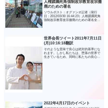
let us once again int...
人権蹂躙死角強制改宗教育改宗撤
廃のための署名
ソウルポスト：オグァンオ記者（発行
日：2012/03/30 16:44:23）人権蹂躙死角
強制改宗教育改宗撤廃のための署名全国
最多の強制改宗、人権被害、政府とメデ
ィアに関心訴え人権の都市光州（韓国）
で毎年50〜60件ずつ絶えなく発生する人
権...
世界会長ツイート2011年7月11日
(月)10:16:18翻訳
そのような意味で良心は絶対的基準にな
れます。しかし私たちは、堕落の世界で
生きているため、同時に私たちの良心の
中に私たちの解釈が加えられることがあ
ります。（相対的）문형진.이연아
@lovintp に掲載されている記事を転載し
ました。
2022年4月17日のイベント