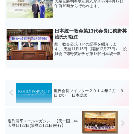
天苑宮勝利奉献決意式が2022年4月17日
午前10時から行われます。
日本統一教会第13代会長に徳野英
治氏が就任
統一教会公式ＨＰの記事を紹介しま
す。 天暦11月15日（陽暦12月27日）、役
員会で徳野英治氏が第13代日本統一教会
会長として選任されたことを受けて、天
暦11月17日（陽暦12月29日）午前10時か
ら本部教会の礼拝堂において、「日本統
一教会...
世界会長ツイッター２０１４年２月１９
日 (水） 日本語訳
週刊清平メールマガジン 【天一国二年
天暦1月22日(陽暦2月21日)発行】