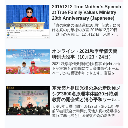
20151212 True Mother’s Speech
at True Family Values Ministry
20th Anniversary (Japanese)
「真の家庭の価値運動20 周年記式」にお
ける真のお母様のみ言 2015年12月29日
以下のみ言は、12 月12 日、米国・ラ
スベガスの国際平和教育院（IPEC）で行
われた「真の家庭の価値運動20 周年記念
式」で、真のお母様が語られた内容...
オンライン・2021秋季孝情天寶
特別大役事（10月23・24日）
2021 秋季孝情天寶特別大役事 (hjcbt.org)
下記実施予定時間にて天寶修錬苑ホーム
ページから視聴参加できます。言語を選
択してください。「秋季孝情天寶特別大
役事」のご案内天の父母様と天地人真の
父母様の祝福が共にありますようお祈り
基元節と祖国光復の為の新氏族メ
申し...
シア3600名原理本体論30日特別
教育の開会式と清心平和ワールド
センター訓読会（天暦（閏）3月
天基3年天暦（閏）3月27日（陽5.18）午
27日（陽5.18））
前5時訓読会の時間に天地人真の父母様を
連れて基元節と祖国光復の為の新氏族メ
シア3600名原理本体論30日特別教育の開
会式が清心平和ワールドセンターで行わ