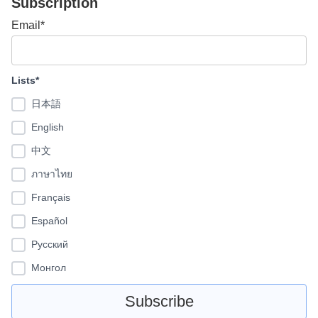
Subscription
Email*
Lists*
日本語
English
中文
ภาษาไทย
Français
Español
Pусский
Монгол