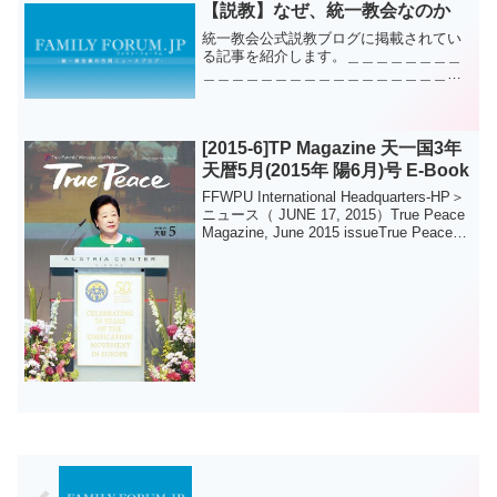
れた。……この日の行事はファンソンジ
【説教】なぜ、統一教会なのか
ョ総長の...
統一教会公式説教ブログに掲載されてい
る記事を紹介します。＿＿＿＿＿＿＿＿
＿＿＿＿＿＿＿＿＿＿＿＿＿＿＿＿＿＿
＿＿統一教会對馬 豊きょうは、「な
ぜ、統一教会なのか」という主題で、少
しの時間、お話ししたいと思います。
日本には、古来よりの民族宗...
[2015-6]TP Magazine 天一国3年
天暦5月(2015年 陽6月)号 E-Book
FFWPU International Headquarters-HP＞
ニュース（ JUNE 17, 2015）True Peace
Magazine, June 2015 issueTrue Peace
Magazine June 201...