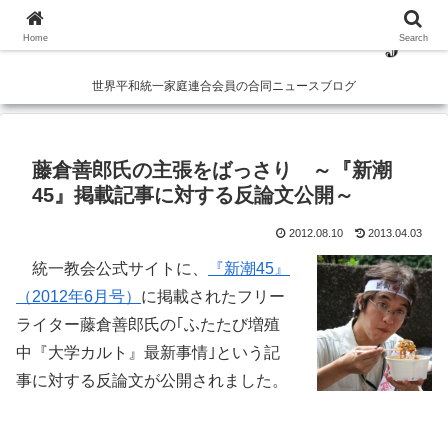
Home
Search
世界平和統一家庭連合会員の合同ニュースブログ
藤倉善郎氏の主張をばっさり ～『新潮
45』掲載記事に対する反論文公開～
2012.08.10
2013.04.03
統一教会公式サイトに、
『新潮45』
（2012年6月号）
に掲載されたフリー
ライター藤倉善郎氏の｢ふたたび増殖
中『大学カルト』最新事情｣という記
事に対する反論文が公開されました。