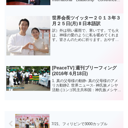
（国際指導者会議)１月２４日７：３０Ｐ
Ｍ～講演されたものです。＊前半は下を
クリックしてくだ...
世界会長ツイッター２０１３年３
月２５日(月) II 日本語訳
訳）外は弱い霧雨で、寒いです。でも火
は、神様の愛のように私を暖めてくれま
す。皆さんのために祈ります。おやすみ
なさい。原文）Cold outside w light
drizzle but the fire is keeping me war...
[PeaceTV] 週刊ブリーフィング
(2016年 6月18日)
1. 真の父母様の動静- 真の父母様のアメ
リカ動静2. 世界ニュース- 神氏族メシヤ
活動 (コンゴ民主共和国：神氏族メシヤ祝
福式 / ベナン：神氏族メシヤ祝福式)- 平
和運動 (韓国：国民連合主管、全国環境保
護、省エネ汎国民実践大会 / ピ...
7/21、フィリピンで3000カップル