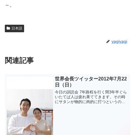
～。
日本語
yagiyagi
関連記事
世界会長ツイッター2012年7月22
日（日）
今日の訓読会 7年路程を行く間3年半ぐら
いたてば人は疲れ果ててきます。その時
にサタンが物的に肉的に打つというので
す。しかしその峠を越えることが出来な
ければいなくなるのです。復帰路程7年の
間に心霊でサタンを屈服させなければな
らないのです。アジ...