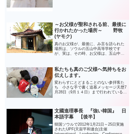
～お父様が聖和される前、最後に
行かれたかった場所～ 野牧
(ヤモク)
真のお父様が、最後に、み言を語られた
場所は、ソウルの五山中高等学校です
が、実は、その時、お父様は、五山中高
等学校ではなく、”野牧(ヤモク)”という場
所を訪問されたかったと言われていま
す。（※ 野牧教会長の黄載晟（ファンゼ
私たちも真のご父様へ気持ちをお
ソン）氏による話です...
伝えします。
変わらすにとどまることのない参拝客た
ち 小さな手で書く追慕メッセージ天歴7
月28日（9月１４日）まで行われている文
鮮明天地人真の父母天宙聖和式は清平平
和ワールドセンター焼香所では連日多く
の参拝客が列をなしている。 その中でも
文國進理事長 『強い韓国』 日
小さな子供が花を...
本語字幕 【後半】
韓国ソウルで2012年1月21日～25日実施
されたUPF(天宙平和連合)主催
International Leadership Conference