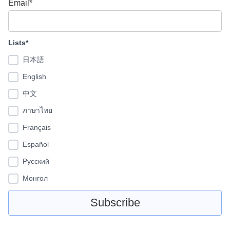
Email*
Lists*
日本語
English
中文
ภาษาไทย
Français
Español
Pусский
Монгол