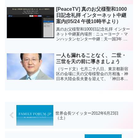
[PeaceTV] 真のお父様聖和1000
日記念礼拝 インターネット中継
案内(05/24 午後10時半より）
真のお父様聖和1000日記念礼拝 インター
ネット中継案内場所 : ニューヨーク・マ
ンハッタンセンター中継 : 天一国3年 天
暦4月7日(陽暦5.24）午後10時半より
一人も漏れることなく、 二世・
三世を天の前に導きましょう
（リード文）七月二十八日、東京都新宿
区の会場に天の父母様聖会の方相逸・神
日本大陸会長夫妻を迎えて、「神日本第
一地区責任者特別集会」が行われまし
た。方大陸会長は、真のお母様と韓国の
天正宮博物館で対話した内容を証しなが
ら、二世の復帰に取り組むこ...
世界会長ツイッター2012年6月23日
（土）