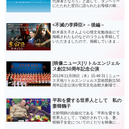
代身者となろう』と題して、ダンベリー
にたたれた翌日に語られたお母様の御言
葉が掲載されていました。是非、ご覧下
さい。＿＿＿＿＿＿＿＿＿＿＿＿＿＿＿
＿＿＿＿＿＿＿＿＿＿＿＿＿＿＿＿＿＿
＿＿＿＿＿＿＿＿＿世界平...
<不滅の李舜臣> －後編－
鈴木喜久子さんより心情文化勉強会にて
掲載されたものなどのコラムを寄稿して
いただきましたので、掲載していきま
す。 －後編－ 鈴木喜久子李舜臣将軍の生
涯で強烈なのは、王と朝廷との葛藤で
す。 王様の度量では計りきれない将軍の
度量。 その差から生ま...
[映像ニュース]リトルエンジェル
ス創立50周年記念公演
2012年11月08日（木）15:49:31 | ニュー
ス天地リトルエンジェルス芸術団創立50
周年記念公演が世宗文化会館大劇場で開
かれました。 純粋な子供たちで構成さ
れ、リトルエンジェルス芸術団は、過去
50年間、世界60カ国以上を歴訪し、私...
平和を愛する世界人として 私の
妻韓鶴子
文鮮明師の自叙伝である「平和を愛する
世界人として」で紹介されている、妻、
韓鶴子女史についてのくだりを映像にし
たものです。