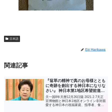
日本語
Eiji Harikawa
関連記事
『翁草の精神で真のお母様ととも
に奇跡を創出する神日本になりな
さい』 神日本第1地区希望前進礼
拝 真のお母様のみ言
天一国8年天暦12月26日陽 2021.2.7天正
宮博物館と神日本1地区オンライン非対面
愛する神日本の祝福家庭、指導者、食口
の皆さん！たくさん愛しています。特に