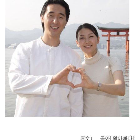
原文） 곰아! 왕아빠다!