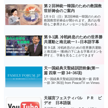
きょうの礼拝の説教を通じた、方相逸大
陸会長の恩恵深く決断に満ちた「必ず勝
第２回神統一韓国のための救国救
利する」...
世祈祷会のご案内
1月９日（日）第2回神統一韓国のための
救国救世祈祷会が開かれます。真のお母
様もご参席されメッセージを語られる予
定になっています。９日の日曜礼拝はこ
の祈祷会に参加することによって礼拝と
なります。■日時：2022 年1 月9 日
第 9-1講. 冷戦終息のための世界勝
（日）9時30分...
共運動と南北統一 I –日本語字幕
第 9-1講. 冷戦終息のための世界勝共運動
と南北統一 I動画の下にある字幕ボタンを
押すと、字幕を見ることができます
天一国経典天聖経訓読映像(第一
篇 四章 一節 34~36項)
天一国経典天聖経訓読映像(第一篇 四章
一節 34~36項) from PeaceTV on Vimeo.
天福宮フェスティバル ＰＲ ビ
デオ 日本語版