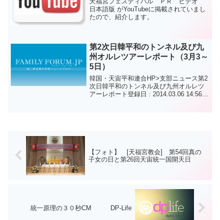
天福宮フェスティバル ＰＲ ビデオ
日本語版 がYouTubeに掲載されていまし
たので、紹介します。
第2次日韓平和のトンネル及び九
州オルレツアーレポート（3月3～
5日）
韓国・天宙平和連合HP>支部ニュース第2
次日韓平和のトンネル及び九州オルレツ
アーレポート登録日 : 2014.03.06 14:56천
력 2월3일-5일(양력3월3일-5일) 부산UPF.
평화대사회원 43명이 2차 한일평화의 터
널 투어...
【フォト】 [天福宮教会] 第54回真の
子女の日と第26回天宙統一国開天日
統一原理の３０秒CM DP-Life