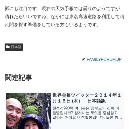
影にも注目です、現在の天気予報では曇りのようですが、
晴れたらいいですね、なかには東名高速道路を利用して晴
れ間を探す準備をしている方もいるようです。
日本語
FAMILYFORUM.JP
関連記事
世界会長ツイッター２０１４年１
月１６日 (木） 日本語訳
천성경990쪽 여러분은 참부모의 진짜 아
들딸입니까? 참자녀는 무엇을 중심삼고
말하는 거예요?? 참혈통입니다. 물론 참사
랑을 통해 인연되지만 이루어지기는 참혈
통을 통해 연결되었다는 것입니다. 아주天