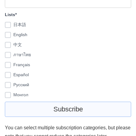
Lists*
日本語
English
中文
ภาษาไทย
Français
Español
Pусский
Монгол
You can select multiple subscription categories, but please