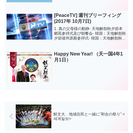
[PeaceTV] 週刊ブリーフィング
(2017年 10月7日)
1. 真の父母様の動静- 天地解怨秋夕節本
郷苑参拝式及び朝餐会- 韓国：天地解怨秋
夕節坡州原殿参拝式- 韓国：天地解怨秋夕
節記念晩餐会2. 世界ニュース- 神氏族メ
シヤ活動 (インドネシア：新食口祝福修練
会)- 平和運動（オーストリア：世界...
Happy New Year! （天一国4年1
月1日）
鮮文大、地域住民と一緒に”和合の祭り” <
세계일보>