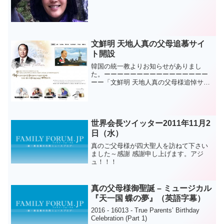
聖経９９０ページ 皆さ...
文鮮明 天地人真の父母追慕サイ
ト開設
韓国の統一教よりお知らせがありまし
た。ーーーーーーーーーーーーーーーー
ーー「文鮮明 天地人真の父母様追悼サイ
ト」がオープンしました。既存の統一教
会のホームページをアクセスして今すぐ
アクセスすることができます。追悼期間
中は、統一教会のホームペ...
世界会長ツイッター2011年11月2
日（水）
真のご父母様が四大聖人を訪ねて下さい
ました～感謝 感謝申し上げます。アジ
ュ！！！
真の父母様御聖誕 – ミュージカル
『天一国 蝶の夢』（英語字幕）
2016 - 16013 - True Parents’ Birthday
Celebration (Part 1)