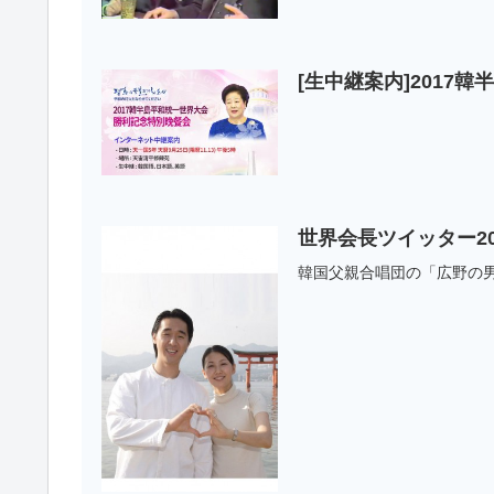
[生中継案内]2017
世界会長ツイッター20
韓国父親合唱団の「広野の