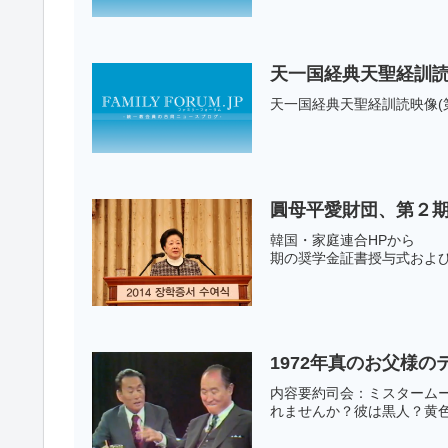
天一国経典天聖経訓読映
天一国経典天聖経訓読映像(第一篇 三
圓母平愛財団、第２
韓国・家庭連合HPから 企画
期の奨学金証書授与式および
1972年真のお父様
内容要約司会：ミスターム
れませんか？彼は黒人？黄色