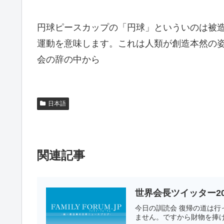
円球ピースカップの「円球」といういのは被造
運動を意味します。これは人類が創造本然の
会の辞の中から
日本語
関連記事
世界会長ツイッター20
今日の訓読会 復帰の道は
ません。ですから財物を捧