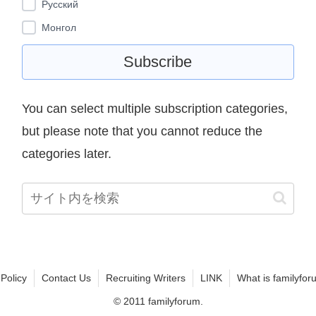
Pусский
Монгол
You can select multiple subscription categories,
but please note that you cannot reduce the
categories later.
 Policy
Contact Us
Recruiting Writers
LINK
What is familyfor
© 2011 familyforum.