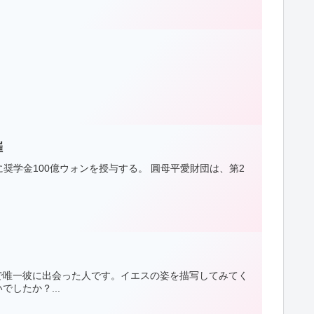
催
人に奨学金100億ウォンを授与する。 圓母平愛財団は、第2
で唯一彼に出会った人です。イエスの姿を描写してみてく
したか？...