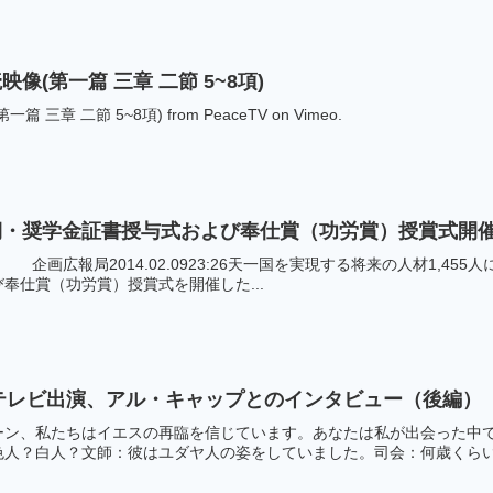
像(第一篇 三章 二節 5~8項)
章 二節 5~8項) from PeaceTV on Vimeo.
期・奨学金証書授与式および奉仕賞（功労賞）授賞式開
広報局2014.02.0923:26天一国を実現する将来の人材1,455
奉仕賞（功労賞）授賞式を開催した...
のテレビ出演、アル・キャップとのインタビュー（後編）
ーン、私たちはイエスの再臨を信じています。あなたは私が出会った中
人？白人？文師：彼はユダヤ人の姿をしていました。司会：何歳くらいで