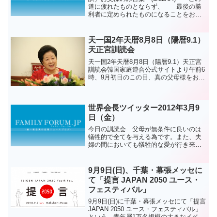
道に疲れたものとならず、 最後の勝
利者に定められたものになることをお許
しください。原文）Pls let us not bcome
exhausted along this road but ...
天一国2年天暦8月8日（陽暦9.1）
天正宮訓読会
天一国2年天暦8月8日（陽暦9.1）天正宮
訓読会韓国家庭連合公式サイトより午前6
時、9月初日のこの日、真の父母様をお迎
えし、機関長と機関の実務者、教区長と
教会役員、世界本部職員、国際家庭の受
賞者、カープ指導者など約160人が参加し
世界会長ツイッター2012年3月9
て、天正宮...
日（金）
今日の訓読会 父母が無条件に良いのは
犠牲的で全てを与える為です。また、夫
婦の間においても犠牲的な愛が行き来す
るのを子女達は願うのです。自分の為の
愛は始めは良いようですが後には終わり
に至るのです。（1）なぜ私をかわいがっ
9月9日(日)、千葉・幕張メッセに
てくれないのか だけを...
て「提言 JAPAN 2050 ユース・
フェスティバル」
9月9日(日)に千葉・幕張メッセにて「提言
JAPAN 2050 ユース・フェスティバル」
という、青年層1万名規模の大きなイベン