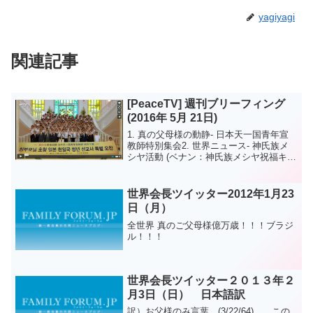
yagiyagi
関連記事
[PeaceTV] 週刊ブリーフィング
(2016年 5月 21日)
1. 真の父母様の動静- 日本天一国青年宣
教師特別集会2. 世界ニュース- 神氏族メ
シヤ活動 (ベナン：神氏族メシヤ祝福キャ
ンペーン出発式 / ガーナ：神氏族メシヤ
勝利のための特別修練会)- 平和運動 (韓
国：南北統一運動国民連合、第3回南...
世界会長ツイッター2012年1月23
日（月）
全世界 真のご父母様億万歳！！！ブラジ
ル！！！
世界会長ツイッター２０１３年２
月3日（日） 日本語訳
訳）お父様のみ言葉 (3/22/64) この