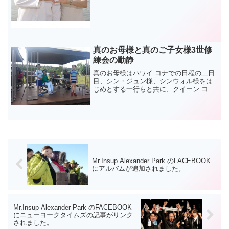
真のお母様と真のご子女様3世修
練会の動静
真のお母様はハワイ コナでの日程の二日
目、シン・ジュン様、シンウォル様をは
じめとする一行らと共に、クイーン コナ
コーヒー農場を見学されました。 お孫様
と共に訪問するのは今回が初めてです。
真のお母様は訪問したスタッフを激励れ
和動の時間を過ご...
Mr.Insup Alexander Park のFACEBOOK
にアルバムが追加されました。
Mr.Insup Alexander Park のFACEBOOK
にニューヨークタイムズの記事がリンク
されました。