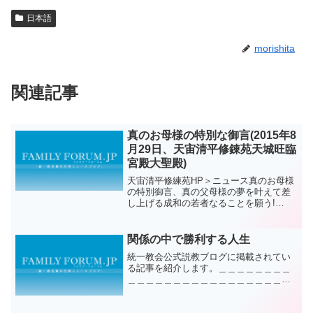
日本語
morishita
関連記事
真のお母様の特別な御言(2015年8
月29日、天宙清平修錬苑天城旺臨
宮殿大聖殿)
天宙清平修練苑HP＞ニュース真のお母様
の特別御言、真の父母様の夢を叶えて差
し上げる成和の若者なることを願う!
(「2015夏季清平特別大役事」二日目) 真
のお母様が天宙清平修錬苑に来られまし
た。文鮮明天地人真の父母様、天宙聖和3
関係の中で勝利する人生
周年を記念する...
統一教会公式説教ブログに掲載されてい
る記事を紹介します。＿＿＿＿＿＿＿＿
＿＿＿＿＿＿＿＿＿＿＿＿＿＿＿＿＿＿
＿＿徳を目的に会う友人こそ、真の友人
祝福された人生を生きたければ、人々と
の関係で勝利する人生を生きることがで