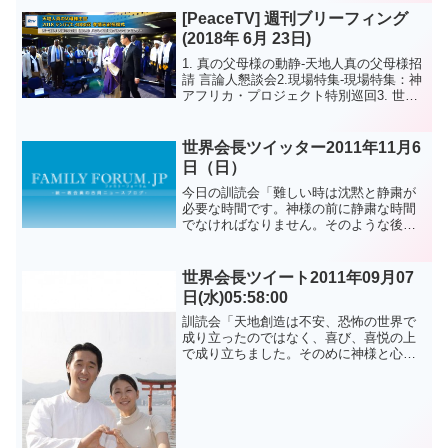
きなければなりません。と...
[PeaceTV] 週刊ブリーフィング
(2018年 6月 23日)
1. 真の父母様の動静-天地人真の父母様招
請 言論人懇談会2.現場特集-現場特集：神
アフリカ・プロジェクト特別巡回3. 世界
ニュース-神氏族メシヤ活動 (マレーシ
ア：孝情清平特別集会 / タイ：マンフレ
ッド、プラニ・フィンク家庭、神氏族メ
世界会長ツイッター2011年11月6
シ...
日（日）
今日の訓読会「難しい時は沈黙と静粛が
必要な時間です。神様の前に静粛な時間
でなければなりません。そのような後に
は恩賜の時があります。しかしその恩賜
もまた打って行くことも出来ます。良い
事も悪い事もみ旨を中心として考えなけ
世界会長ツイート2011年09月07
ればなりません（1）」そ...
日(水)05:58:00
訓読会「天地創造は不安、恐怖の世界で
成り立ったのではなく、喜び、喜悦の上
で成り立ちました。そのめに神様と心情
的な絆を結ぶようになれば、そちらがい
くらサタンの巣窟であってもそちらに神
様の喜びがあり、そこから神様の再創造
歴史が広がるのです」原文...