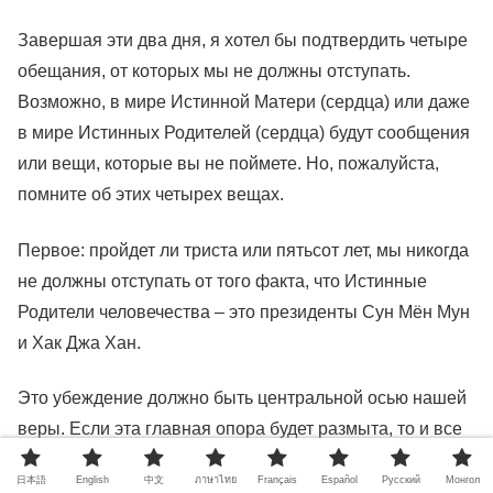
Завершая эти два дня, я хотел бы подтвердить четыре
обещания, от которых мы не должны отступать.
Возможно, в мире Истинной Матери (сердца) или даже
в мире Истинных Родителей (сердца) будут сообщения
или вещи, которые вы не поймете. Но, пожалуйста,
помните об этих четырех вещах.
Первое: пройдет ли триста или пятьсот лет, мы никогда
не должны отступать от того факта, что Истинные
Родители человечества – это президенты Сун Мён Мун
и Хак Джа Хан.
Это убеждение должно быть центральной осью нашей
веры. Если эта главная опора будет размыта, то и все
наше понимание начнет расплываться. Я считаю, что
日本語
English
中文
ภาษาไทย
Français
Español
Pусский
Монгол
мы должны работать над тем, чтобы больше учиться и