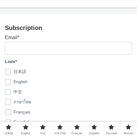
Subscription
Email*
Lists*
日本語
English
中文
ภาษาไทย
Français
Español
Pусский
日本語
English
中文
ภาษาไทย
Français
Español
Pусский
Монгол