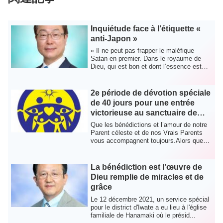
Inquiétude face à l’étiquette «
anti-Japon »
« Il ne peut pas frapper le maléfique
Satan en premier. Dans le royaume de
Dieu, qui est bon et dont l’essence est
l’amo...
2e période de dévotion spéciale
de 40 jours pour une entrée
victorieuse au sanctuaire de
Cheon Il à Cheon Won Gung
Que les bénédictions et l’amour de notre
Parent céleste et de nos Vrais Parents
vous accompagnent toujours.Alors que
nou...
La bénédiction est l’œuvre de
Dieu remplie de miracles et de
grâce
Le 12 décembre 2021, un service spécial
pour le district d'Iwate a eu lieu à l'église
familiale de Hanamaki où le présid...