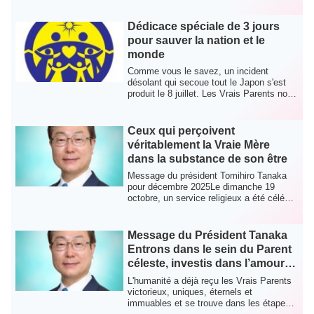
Dédicace spéciale de 3 jours
pour sauver la nation et le
monde
Comme vous le savez, un incident
désolant qui secoue tout le Japon s'est
produit le 8 juillet. Les Vrais Parents nous
on...
Ceux qui perçoivent
véritablement la Vraie Mère
dans la substance de son être
Message du président Tomihiro Tanaka
pour décembre 2025Le dimanche 19
octobre, un service religieux a été célébré
à l'ég...
Message du Président Tanaka
Entrons dans le sein du Parent
céleste, investis dans l’amour
des autres !
L'humanité a déjà reçu les Vrais Parents
victorieux, uniques, éternels et
immuables et se trouve dans les étapes