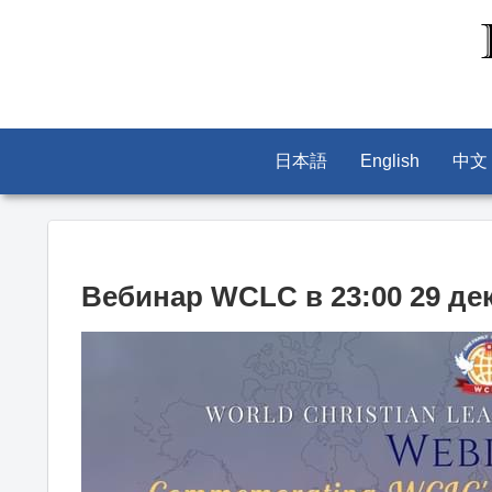
日本語
English
中文
Вебинар WCLC в 23:00 29 дека