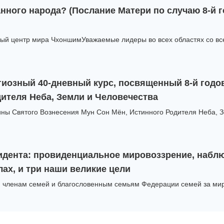
анного народа? (Послание Матери по случаю 8-й
ный центр мира ЧхоншимУважаемые лидеры во всех областях со все
иозный 40-дневный курс, посвященный 8-й годо
дителя Неба, Земли и Человечества
ны Святого Вознесения Мун Сон Мён, Истинного Родителя Неба, Зе
зидента: провиденциальное мировоззрение, набл
ах, и три наши великие цели
 членам семей и благословенным семьям Федерации семей за мир