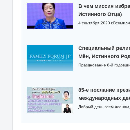
В чем миссия избр
Истинного Отца)
4 сентября 2020 г.Всемир
Специальный религ
Мён, Истинного Ро
Празднование 8-й годовщи
85-е послание пре
международных дел
Добрый день всем членам,