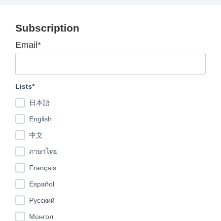
Subscription
Email*
Lists*
日本語
English
中文
ภาษาไทย
Français
Español
Pусский
Монгол