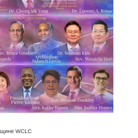
овщине WCLC