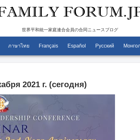
世界平和統一家庭連合会員の合同ニュースブログ
ภาษาไทย
Français
Español
Pусский
Монго
бря 2021 г. (сегодня)