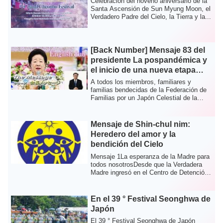
Celebración del noveno aniversario de la
Santa Ascensión de Sun Myung Moon, el
Verdadero Padre del Cielo, la Tierra y la...
[Back Number] Mensaje 83 del
presidente La pospandémica y
el inicio de una nueva etapa
providencial
A todos los miembros, familiares y
familias bendecidas de la Federación de
Familias por un Japón Celestial de la
Santa C...
Mensaje de Shin-chul nim:
Heredero del amor y la
bendición del Cielo
Mensaje 1La esperanza de la Madre para
todos nosotrosDesde que la Verdadera
Madre ingresó en el Centro de Detención
de S...
En el 39 ° Festival Seonghwa de
Japón
El 39 ° Festival Seonghwa de Japón