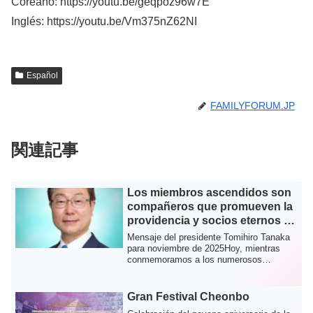
Coreano: https://youtu.be/geqpoz96w7E
Inglés: https://youtu.be/Vm375nZ62NI
Español
FAMILYFORUM.JP
関連記事
Los miembros ascendidos son
compañeros que promueven la
providencia y socios eternos en
el amor
Mensaje del presidente Tomihiro Tanaka
para noviembre de 2025Hoy, mientras
conmemoramos a los numerosos
miembros ascendi...
Gran Festival Cheonbo