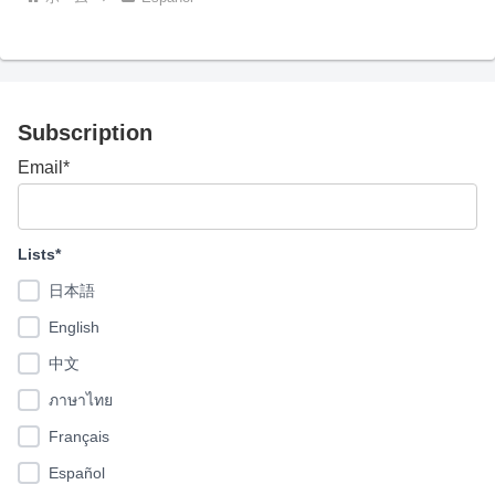
la Bendición de Registro de
Cheonbo que se llevó a cabo
en el Centro Mundial de la Paz
de Cheongshim el 6 o 7 de
febrero de 2020 no necesitan
participar en la Ceremonia del
Subscription
Vino Sagrado de Cheonbo y la
Bendición de Registro de
Email*
Cheonbo esta vez. (Si solo
participó esposo o esposa, la
pareja debe participar esta vez)
B)Bendición de la paz ・Se
Lists*
llevará a cabo la Bendición de
Matrimonios y Personas
日本語
Solteras. ・Aquellos que
English
recibirán la bendición de
parejas casadas o la bendición
中文
de una persona soltera el 3 de
octubre son los objetivos. 2.
ภาษาไทย
Ceremonia del vino sagrado de
Français
Cheonbo UNA. Participantes 1)
Todas las parejas candidatas a
Español
Cheonbo 2021 que han