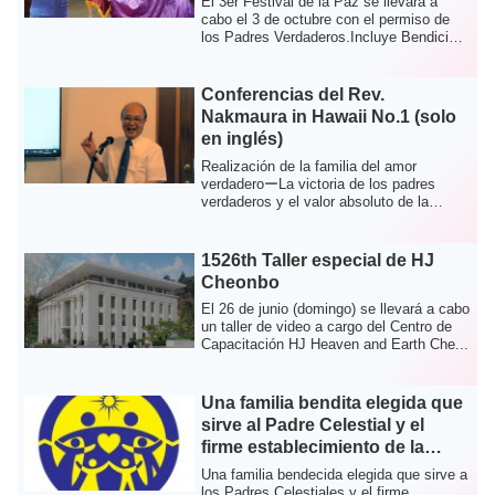
El 3er Festival de la Paz se llevará a
Bendición de la Paz El 3er
cabo el 3 de octubre con el permiso de
los Padres Verdaderos.Incluye Bendición
Festival de la Paz se llevará a
de...
cabo el 3 de octubre con el
permiso de los Padres
Conferencias del Rev.
Verdaderos. Incluye Bendición
Nakmaura in Hawaii No.1 (solo
de registro de Cheonbo y
en inglés)
Bendición de paz. La
Realización de la familia del amor
Ceremonia del Vino Sagrado de
verdaderoーLa victoria de los padres
Cheonbo para liquidar todos
verdaderos y el valor absoluto de la
los pecados debe realizarse
bendiciónー(C...
antes del 3er Festival de la Paz
1526th Taller especial de HJ
que se lleva a cabo el 3 de
Cheonbo
octubre. 1. Visión general
A)Ceremonia del vino sagrado
El 26 de junio (domingo) se llevará a cabo
de Cheonbo y ceremonia de
un taller de video a cargo del Centro de
Capacitación HJ Heaven and Earth Che...
bendición de inscripción de
Cheonbo ・Para participar en el
Festival Cheonbo del 10 de
Una familia bendita elegida que
octubre para la inducción,
sirve al Padre Celestial y el
todas las parejas candidatas a
firme establecimiento de la
Cheonbo deben cumplir con 4
Iglesia del Hogar
Una familia bendecida elegida que sirve a
condiciones: Bendición de 430
los Padres Celestiales y el firme