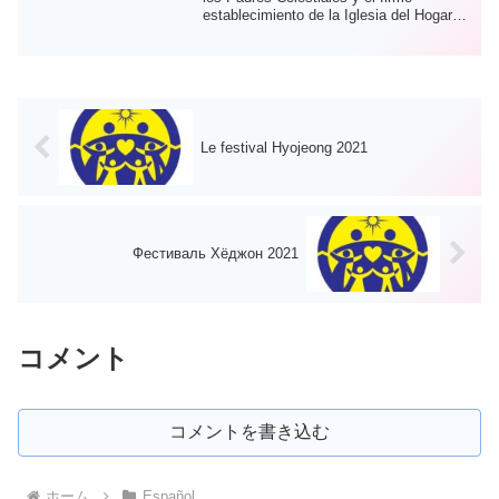
generaciones de antepasados,
establecimiento de la Iglesia del HogarLa
Bendición tribal de 430 parejas,
co...
participación en la Ceremonia
del Vino Sagrado de Cheonbo y
Bendición de Registro de
Cheonbo. ・A través de la
Ceremonia del Vino Sagrado de
Le festival Hyojeong 2021
Cheonbo y la Bendición de
Registro de Cheonbo, los
Padres Verdaderos han
permitido que las parejas
Фестиваль Хёджон 2021
candidatas a Cheonbo sean
perdonadas por todos los
pecados que han cometido
consciente e
inconscientemente, y de ese
コメント
modo les permiten registrarse
como Cheonbos. ・Las parejas
de Cheonbo o parejas
コメントを書き込む
candidatas a Cheonbo que
participaron en la Ceremonia
del Vino Sagrado de Cheonbo y
ホーム
Español