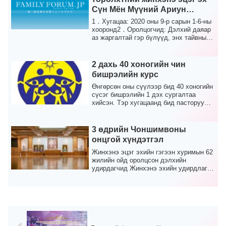
Сүн Мён Мүүний Ариун
Мандал өргөсний 8 жилийн
1．Хугацаа: 2020 оны 9-р сарын 1-6-ны
ойг тэмдэглэх онцгой
хооронд2．Оролцогчид: Дэлхий даяар
аз жаргалтай гэр бүлүүд, энх тайвны
хүндэтгэлийн долоо хоног
элч нар3．Хөтө...
2 дахь 40 хоногийн чин
бишрэлийн курс
Өнгөрсөн оны сүүлээр бид 40 хоногийн
сүсэг бишрэлийн 1 дэх сургалтаа
хийсэн. Тэр хугацаанд бид пасторууд
болон бусад ажи...
3 өдрийн Чоншимвоны
онцгой хүндэтгэл
Жинхэнэ эцэг эхийн гэгээн хуримын 62
жилийн ойд оролцсон дэлхийн
удирдагчид Жинхэнэ эхийн удирдлаган
дор гурван өдрийн т...