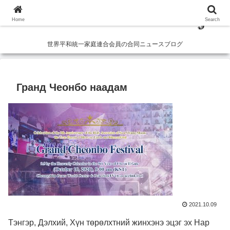
Home
Search
世界平和統一家庭連合会員の合同ニュースブログ
Гранд Чеонбо наадам
2021.10.09
Тэнгэр, Дэлхий, Хүн төрөлхтний жинхэнэ эцэг эх Нар