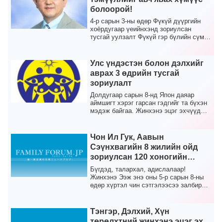
болоорой!
4-р сарын 3-ны өдөр Фүкүй дүүргийн
хоёрдугаар үеийнхэнд зориулсан
тусгай уулзалт Фүкүй гэр бүлийн сүмд
Тэнгэрлэг Японы Т...
Улс үндэстэн болон дэлхийг
аврах 3 өдрийн тусгай
зориулалт
Долдугаар сарын 8-нд Япон даяар
аймшигт хэрэг гарсан гэдгийг та бүхэн
мэдэж байгаа. Жинхэнэ эцэг эхчүүд
бид бүгдээрээ ул...
Чон Ил Гук, Аавын
Сэүнхвагийн 8 жилийн ойд
зориулсан 120 хоногийн
тусгай сургалтанд хамрагдах
Бүгдэд, талархал, адислалаар!
40 хоногийн 3-р тусгай
Жинхэнэ Ээж энэ оны 5-р сарын 8-ны
өдөр хүртэл чин сэтгэлээсээ залбирч
сургалт (2020 оны 7-р сарын
байсан.Тэрээр Тэнгэр...
27 – 9-р сарын 4)
Тэнгэр, Дэлхий, Хүн
төрөлхтний жинхэнэ эцэг эх