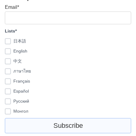
Email*
Lists*
日本語
English
中文
ภาษาไทย
Français
Español
Pусский
Монгол