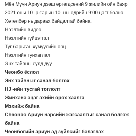
Мён Мүүн Ариун дээш өргөгдсөний 9 жилийн ойн баяр
2021 оны 10 -р сарын 10 -ны өдрийн 9:00 цагт болно.
Хөтөлбөр нь дараах байдалтай байна.
Нээлтийн видео
Нээлтийн гүйцэтгэл
Туг барьсан хүмүүсийн орц
Нээлтийн тунхаглал
Энх тайвны сүлд дуу
Чеонбо ёслол
Энх тайвныг санал болгох
HJ -ийн тусгай тоглолт
Жинхэнэ эцэг эхийн орох хаалга
Мэхийж байна
Cheonbo Ариун нэрсийн жагсаалтыг санал болгож
байна
Чеонбогийн ариун эд зүйлсийг бэлэглэх