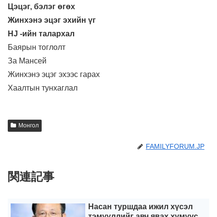
Цэцэг, бэлэг өгөх
Жинхэнэ эцэг эхийн үг
HJ -ийн талархал
Баярын тоглолт
За Мансей
Жинхэнэ эцэг эхээс гарах
Хаалтын тунхаглал
Монгол
FAMILYFORUM.JP
関連記事
Насан туршдаа ижил хүсэл
тэмүүллийг авч явах хүмүүс