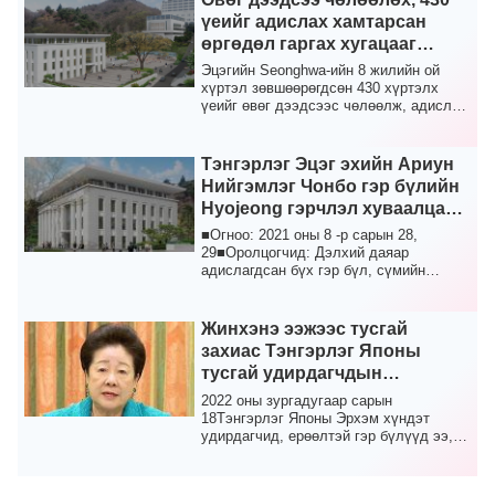
үеийг адислах хамтарсан
өргөдөл гаргах хугацааг
эцэслэх
Эцэгийн Seonghwa-ийн 8 жилийн ой
хүртэл зөвшөөрөгдсөн 430 хүртэлх
үеийг өвөг дээдсээс чөлөөлж, адислах
өргөдөл гаргах ту...
Тэнгэрлэг Эцэг эхийн Ариун
Нийгэмлэг Чонбо гэр бүлийн
Hyojeong гэрчлэл хуваалцах
Их наадам
■Огноо: 2021 оны 8 -р сарын 28,
29■Оролцогчид: Дэлхий даяар
адислагдсан бүх гэр бүл, сүмийн
гишүүд■Агуулга: Жинхэнэ эцэг...
Жинхэнэ ээжээс тусгай
захиас Тэнгэрлэг Японы
тусгай удирдагчдын
ассамблей 2027 он хүртэлх
2022 оны зургадугаар сарын
алсын хараанд ялалт авчрах
18Тэнгэрлэг Японы Эрхэм хүндэт
удирдагчид, ерөөлтэй гэр бүлүүд ээ,
болно
Та бүгд Тэнгэрлэг Эцэг эхи...