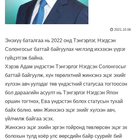
2021.10.06
Энэхүү баталгаа нь 2022 онд Тэнгэрлэг, Нэгдсэн
Солонгосыг баттай байгуулах чиглэлд ихээхэн үүрэг
гүйцэтгэж байна.
Хэрэв Адам үндэстэн Тэнгэрлэг Нэгдсэн Солонгосыг
баттай байгуулж, хүн төрөлхтний жинхэнэ эцэг эхийг
хүлээн авч уулздаг төв үндэстний статусаа тогтоосон
бол дараагийн асуулт нь Тэнгэрлэг Нэгдсэн Япон
оршин тогтнох, Ева үндэстэн болох статусын тухай
байх болно. мөн Жинхэнэ эцэг эхийг хүлээн авч,
үйлчилж байгаа эсэх.
Жинхэнэ эцэг эхийн эргэн тойронд төвлөрсөн эцэг эх
болохын тулд хоёр улс өөрсдийн байр суурийг бий