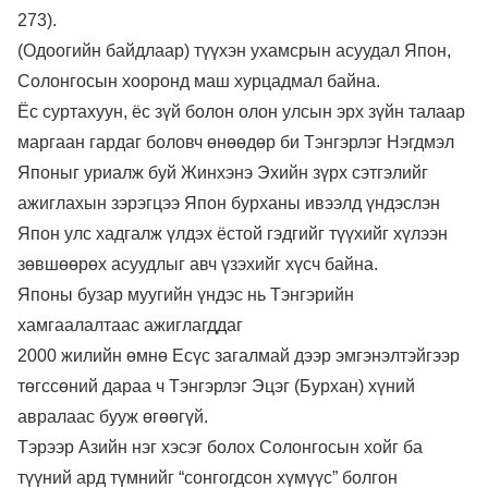
273).
(Одоогийн байдлаар) түүхэн ухамсрын асуудал Япон,
Солонгосын хооронд маш хурцадмал байна.
Ёс суртахуун, ёс зүй болон олон улсын эрх зүйн талаар
маргаан гардаг боловч өнөөдөр би Тэнгэрлэг Нэгдмэл
Японыг уриалж буй Жинхэнэ Эхийн зүрх сэтгэлийг
ажиглахын зэрэгцээ Япон бурханы ивээлд үндэслэн
Япон улс хадгалж үлдэх ёстой гэдгийг түүхийг хүлээн
зөвшөөрөх асуудлыг авч үзэхийг хүсч байна.
Японы бузар муугийн үндэс нь Тэнгэрийн
хамгаалалтаас ажиглагддаг
2000 жилийн өмнө Есүс загалмай дээр эмгэнэлтэйгээр
төгссөний дараа ч Тэнгэрлэг Эцэг (Бурхан) хүний
авралаас бууж өгөөгүй.
Тэрээр Азийн нэг хэсэг болох Солонгосын хойг ба
түүний ард түмнийг “сонгогдсон хүмүүс” болгон