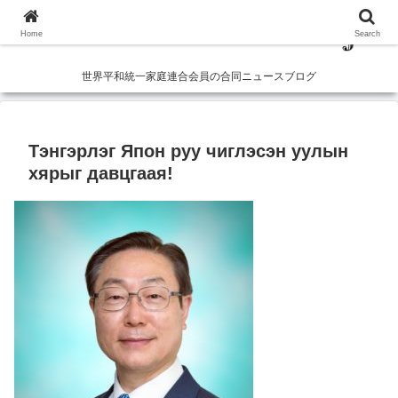
Home
Search
世界平和統一家庭連合会員の合同ニュースブログ
Тэнгэрлэг Япон руу чиглэсэн уулын
хярыг давцгаая!