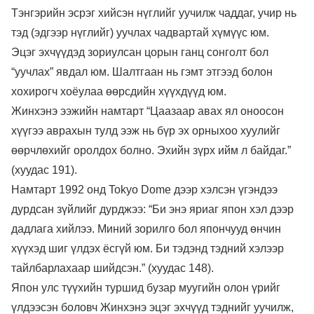
Тэнгэрийн эсрэг хийсэн нүглийг уучилж чаддаг, учир нь
тэд (эдгээр нүглийг) уучлах чадвартай хүмүүс юм.
Эцэг эхчүүдэд зориулсан цорын ганц сонголт бол
“уучлах” явдал юм. Шалтгаан нь гэмт этгээд болон
хохирогч хоёулаа өөрсдийн хүүхдүүд юм.
Жинхэнэ ээжийн намтарт “Цаазаар авах ял оноосон
хүүгээ аврахын тулд ээж нь бүр эх орныхоо хуулийг
өөрчлөхийг оролдох болно. Эхийн зүрх ийм л байдаг.”
(хуудас 191).
Намтарт 1992 онд Tokyo Dome дээр хэлсэн үгэндээ
дурдсан зүйлийг дурджээ: “Би энэ яриаг япон хэл дээр
дадлага хийлээ. Миний зорилго бол япончууд өнчин
хүүхэд шиг үлдэх ёсгүй юм. Би тэдэнд тэдний хэлээр
тайлбарлахаар шийдсэн.” (хуудас 148).
Япон улс түүхийн туршид бузар муугийн олон үрийг
үлдээсэн боловч Жинхэнэ эцэг эхчүүд тэднийг уучилж,