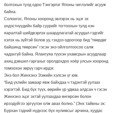
болгохын тулд одоо Тэнгэрлэг Японы чиглэлийг асууж
байна.
Солонгос, Японы хооронд эвлэрэх нь эцэг эх
үндэстнүүдийн байр суурийг тогтоохын тулд нэн
яаралтай шийдвэрлэх шаардлагатай асуудал гэдгийг
хэлэх нь зүйтэй болов уу, гэхдээ одоогоор бид “төөрдөг
байшинд төөрсөн” гэсэн энэ ойлголтоосоо салж
чадахгүй байна. Ялангуяа түүхэн ухамсрын асуудлаар
ахиц дэвшил гаргахыг оролдохдоо хоёр улсын хооронд
томоохон зөрүү гарч ирдэг.
Энэ бол Жинхэнэ Ээжийн хэлсэн үг юм.
“Бид үхлийн замаар явж байхдаа ч тэдэнтэй уулзах
хэрэгтэй. Бид бүх түүх, өөрийн үр удмаа алдсан ч гэсэн
Жинхэнэ эцэг эхтэй уулзахдаа өнгөрсөн болон
ирээдүйгээ эргүүлэн олж авах болно.” (Энх тайвны эх:
Бурхан тэдний нүднээс бүх нулимсыг арчина, хуудас