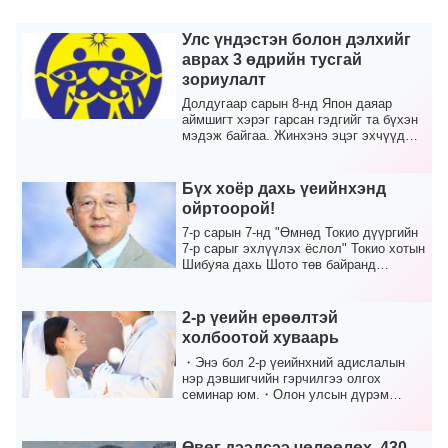
Улс үндэстэн болон дэлхийг
аврах 3 өдрийн тусгай
зориулалт
Долдугаар сарын 8-нд Япон даяар
аймшигт хэрэг гарсан гэдгийг та бүхэн
мэдэж байгаа. Жинхэнэ эцэг эхчүүд
бид бүгдээрээ ул...
Бүх хоёр дахь үеийнхэнд
ойртоорой!
7-р сарын 7-нд "Өмнөд Токио дүүргийн
7-р сарыг эхлүүлэх ёслол" Токио хотын
Шибуяа дахь Шото төв байранд
Тэнгэрлэг Эцэгий...
2-р үеийн ерөөлтэй
холбоотой хуваарь
・Энэ бол 2-р үеийнхний адислалын
нэр дэвшигчийн гэрчилгээ олгох
семинар юм.・Олон улсын дүрэм
журмын дагуу гэрчлэх хугаца...
Өвөг дээдсээ чөлөөлөх, 430