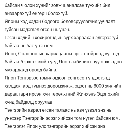
байсан ч олон хүнийг зовж шаналсан түүхийг бид
анзаарахгүй өнгөрч болохгүй.
Японы хэд хэдэн бодлого боловсруулагчид уучлалт
гуйсан мэдэгдэл өгсөн нь үнэн.
Гэсэн хэдий ч хохирогчдын зүрх хараахан эдгэрээгүй
байгаа нь бас үнэн юм.
Япон, Солонгосын харилцааны эргэн тойронд үүсээд
байгаа бэрхшээлийн үед Япон лабиринт руу орж, одоо
мухардалд ороод байна.
Япон Тэнгэрээс томилогдсон сонгосон үндэстэнд
халдаж, ард түмнээ доромжилж, эцэст нь 6000 жилийн
дараа гарч ирсэн хүн төрөлхтний Жинхэнэ Эцэг эхийг
хүнд байдалд оруулав.
Тэнгэрийн аврал өгсөн талаас нь авч үзвэл энэ нь
үнэхээр Тэнгэрийн эсрэг хийсэн том нүгэл байсан юм.
Тэнгэрлэг Япон улс тэнгэрийн эсрэг хийсэн энэ