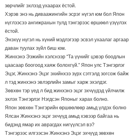
зөрчлийг эхлээд ухаарах ёстой.
Хэрэв энэ нь диваажингийн эсрэг нүгэл юм бол Япон
нүглээсээ ангижрахын тулд тэнгэрээс өршөөл үзүүлэх
ёстой.
Энэхүү нүгэл нь хүний мэдлэгээр эсвэл ухаалаг аргаар
даван туулах зүйл биш юм.
Жинхэнэ Ээжийн хэлснээр “Та үүнийг цэвэр боодлын
цаасаар боогоод хаяж болохгүй.” Япон улс Тэнгэрлэг
Эцэг, Жинхэнэ Эцэг эхийнхээ зүрх сэтгэлд зогсож байж
л тэд жинхэнэ эвлэрлийн замыг харж эхэлдэг.
Зөвхөн тэр үед л бид жинхэнэ эцэг эхчүүдэд үйлчилж
эхлэх Тэнгэрлэг Нэгдсэн Японыг харах болно.
Япон зөвхөн Тэнгэрийн өршөөлөөр амьд үлдэх болно
Ялсан Жинхэнэ эцэг эхчүүд амьд хэвээр байгаа нь
бидэнд ямар их аврагдах нигүүлсэл вэ?
Тэнгэрээс илгээсэн Жинхэнэ Эцэг эхчүүд зөвхөн