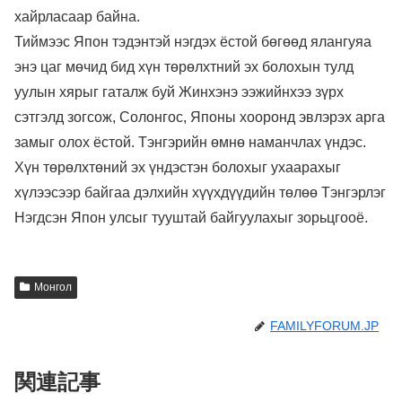
хайрласаар байна.
Тиймээс Япон тэдэнтэй нэгдэх ёстой бөгөөд ялангуяа
энэ цаг мөчид бид хүн төрөлхтний эх болохын тулд
уулын хярыг гаталж буй Жинхэнэ ээжийнхээ зүрх
сэтгэлд зогсож, Солонгос, Японы хооронд эвлэрэх арга
замыг олох ёстой. Тэнгэрийн өмнө наманчлах үндэс.
Хүн төрөлхтөний эх үндэстэн болохыг ухаарахыг
хүлээсээр байгаа дэлхийн хүүхдүүдийн төлөө Тэнгэрлэг
Нэгдсэн Япон улсыг тууштай байгуулахыг зорьцгооё.
Монгол
FAMILYFORUM.JP
関連記事