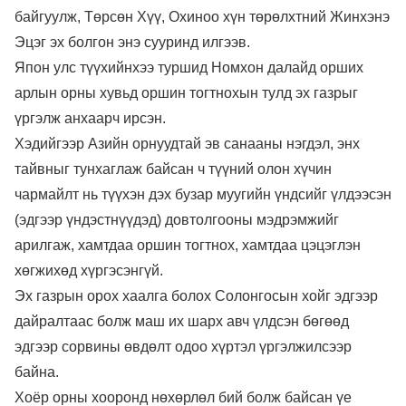
байгуулж, Төрсөн Хүү, Охиноо хүн төрөлхтний Жинхэнэ
Эцэг эх болгон энэ сууринд илгээв.
Япон улс түүхийнхээ туршид Номхон далайд орших
арлын орны хувьд оршин тогтнохын тулд эх газрыг
үргэлж анхаарч ирсэн.
Хэдийгээр Азийн орнуудтай эв санааны нэгдэл, энх
тайвныг тунхаглаж байсан ч түүний олон хүчин
чармайлт нь түүхэн дэх бузар муугийн үндсийг үлдээсэн
(эдгээр үндэстнүүдэд) довтолгооны мэдрэмжийг
арилгаж, хамтдаа оршин тогтнох, хамтдаа цэцэглэн
хөгжихөд хүргэсэнгүй.
Эх газрын орох хаалга болох Солонгосын хойг эдгээр
дайралтаас болж маш их шарх авч үлдсэн бөгөөд
эдгээр сорвины өвдөлт одоо хүртэл үргэлжилсээр
байна.
Хоёр орны хооронд нөхөрлөл бий болж байсан үе