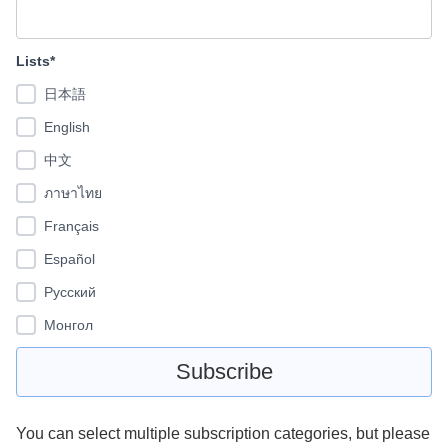
Lists*
日本語
English
中文
ภาษาไทย
Français
Español
Pусский
Монгол
You can select multiple subscription categories, but please