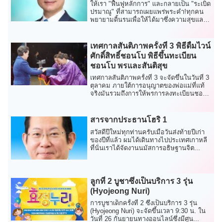
ให้เรา "ฟื้นฟูหลักการ" และกลายเป็น "ระเบิด
ปรมาณู" ที่สามารถเผยแพร่พระคำ!ทุกคน
พยายามดิ้นรนเพื่อให้ได้มาซึ่งความสุขและ
หลีก...
เทศกาลสันติภาพครั้งที่ 3 พิธีดื่มไวน์
ศักดิ์สิทธิ์ชอนโบ พิธีขึ้นทะเบียน
ชอนโบ พรและสันติสุข
เทศกาลสันติภาพครั้งที่ 3 จะจัดขึ้นในวันที่ 3
ตุลาคม ภายใต้การอนุญาตของพ่อแม่ที่แท้
จริงมันรวมถึงการให้พรการลงทะเบียนชอน
โบ...
สารจากประธานโฮริ 1
สวัสดีปีใหม่ทุกท่านครับเมื่อวันส่งท้ายปีเก่า
ของปีที่แล้ว ผมได้เดินทางไปประเทศเกาหลี
ที่นั่นเราได้จัดงานนมัสการอธิษฐานจิต...
ลูกที่ 2 บูชาซึ่งเป็นบริการ 3 รุ่น
(Hyojeong Nuri)
การบูชาเด็กครั้งที่ 2 ซึ่งเป็นบริการ 3 รุ่น
(Hyojeong Nuri) จะจัดขึ้นเวลา 9:30 น. ใน
วันที่ 26 กันยายนทางออนไลน์ซึ่งมีศูน...