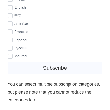
English
中文
ภาษาไทย
Français
Español
Pусский
Монгол
You can select multiple subscription categories,
but please note that you cannot reduce the
categories later.