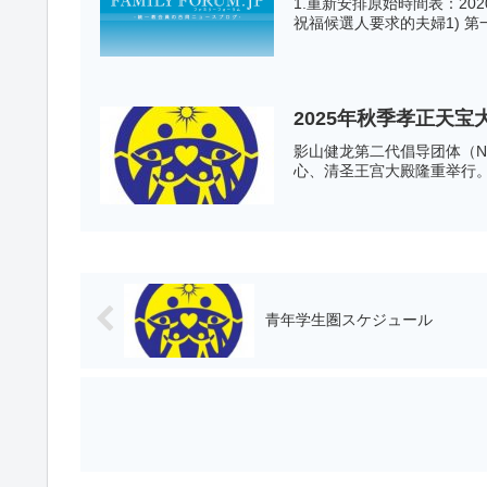
1.重新安排原始時間表：202
祝福候選人要求的夫婦1) 第
2025年秋季孝正天宝
影山健龙第二代倡导团体（N.
心、清圣王宫大殿隆重举行。本节
青年学生圏スケジュール