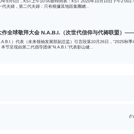
0年9月5日，KST上午10:00新時間表：KST 2020年10月10日下午
一代夫婦，第二代夫婦：只有根據其地區集團總...
大作全球敬拜大会 N.A.B.I.（次世代信仰与代祷联盟）
A.B.I.）代表（未来领袖发展部副总监）引言段落10月26日，“2025
呈现由第二代倡导团体“N.A.B.I.”代表影山健...
กำ