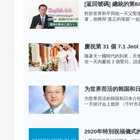
[返回號碼] 總統的第
對於世界和平與統一天父聖
著，他將與“真正的母親”一起宣
慶祝第 31 個 7.1 Jeol 
隨著天一國時代的到來，天
在一天內慶祝 2 個聖日。請盡最大
为世界而活的韩国和
为世界而活的韩国和日本介绍4
一天研讨会上致辞 （千叶市
2020年特別祝福儀