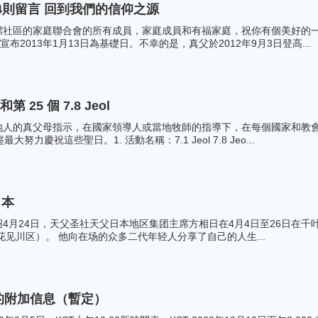
84則留言 回到我們的信仰之源
潔社區的家庭聯合會的所有成員，家庭成員和有福家庭，祝你有個美好的一
布2013年1月13日為基礎日。不幸的是，真父於2012年9月3日登高...
和第 25 個 7.8 Jeol
地人的真父母指示，在國家領導人或當地牧師的指導下，在每個國家和教
努力慶祝這些聖日。1. 活動名稱：7.1 Jeol 7.8 Jeo...
日本
月24日，天父圣社天父日本地区集团主席方相日在4月4日至26日在千叶中央培
花见川区）。 他向在场的众多二代年轻人分享了自己的人生...
式的附加信息（暫定）