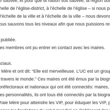
e sauvée; et pour que la nation soit sauvée, la région do
chelle de l’église-district, à l’échelle de l’église – si n
à l’échelle de la ville et à l’échelle de la ville – nous de
nous sauvons tous les niveaux afin que nous puissions res
 publiée.
 les membres ont pu entrer en contact avec les maires.
aciaux.
Mère et ont dit: “Elle est merveilleuse. L’UC est un gr
à travers le monde.” Ces maires ont été émus par la biog
réfectoraux et nationaux qui ont été connectés: maires
res personnalités, ils ont tous été connectés par la biog
Vraie Mère pour atteindre les VIP, pour éduquer les VIP,